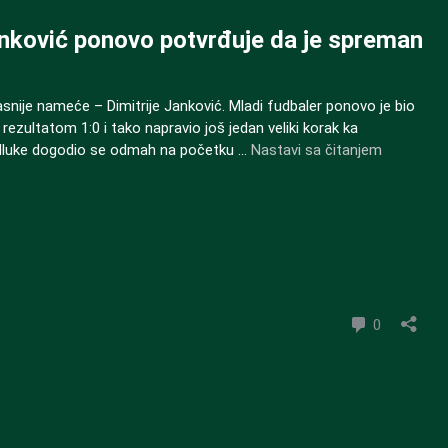
Janković ponovo potvrđuje da je spreman
snije nameće – Dimitrije Janković. Mladi fudbaler ponovo je bio
rezultatom 1:0 i tako napravio još jedan veliki korak ka
Teleoptik
k odluke dogodio se odmah na početku …
Nastavi sa čitanjem
na
četiri
koraka
do
cilja:
Janković
ponovo
komentar
potvrđuje
0
da
je
spreman
za
Partizan