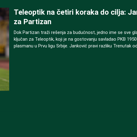
Teleoptik na četiri koraka do cilja: 
za Partizan
Dok Partizan traži rešenja za budućnost, jedno ime se sve gla
ključan za Teleoptik, koji je na gostovanju savladao PKB 1950 
plasmanu u Prvu ligu Srbije. Janković pravi razliku Trenuta