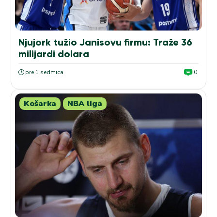
Njujork tužio Janisovu firmu: Traže 36
milijardi dolara
pre 1 sedmica
0
Košarka
NBA liga