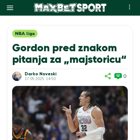
Skip
to
content
NBA liga
Gordon pred znakom
pitanja za „majstoricu“
Darko Noveski
0
17.05.2025. 14:50