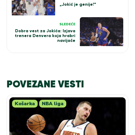
„Jokić je genije!“
SLEDEĆE
Dobra vest za Jokića: Izjava
trenera Denvera koja hrabri
navijače
POVEZANE VESTI
Košarka
NBA liga