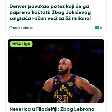
Denver povukao potez koji će ga
papreno koštati: Zbog Jokićevog
saigrača račun veći za 32 miliona!
pre 2 sedmice
0
NBA liga
Neverica u Filadelfiji: Zbog Lebrona