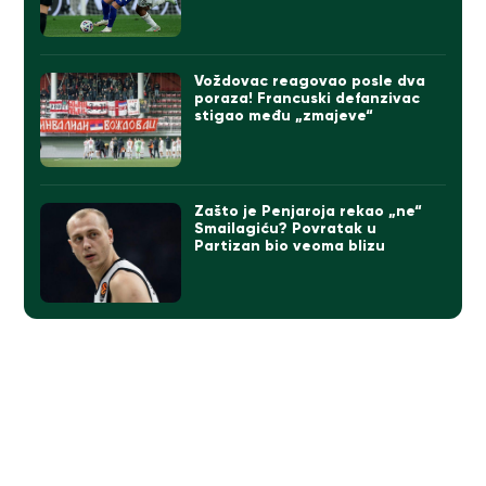
Voždovac reagovao posle dva
poraza! Francuski defanzivac
stigao među „zmajeve“
Zašto je Penjaroja rekao „ne“
Smailagiću? Povratak u
Partizan bio veoma blizu