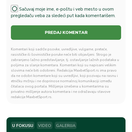
Sačuvaj moje ime, e-poštu i veb mesto u ovom
pregledaču veba za sledeći put kada komentarišem.
Komentari koji sadrže psovke, uvredljive, vulgarne, preteće,
rasističke ili šovinističke poruke neće biti objavljeni. Strogo je
zabranjeno lažno predstavljanje, tj. ostavljanje lažnih podataka u
poljima za slanje komentara. Komentari koji su napisani velikim
slovima neće biti odobreni. Redakcija MaxbetSport.rs ima pravo
da ne odobri komentare koji su uvredljivi, koji pozivaju na rasnu i
etničku mržnju i ne doprinose normalnoj komunikaciji između
čitalaca ovog portala. Mišljenja iznešena u komentarima su
privatno mišljenje autora komentara i ne odražavaju stavove
redakcije MaxbetSport.rs.
U FOKUSU
VIDEO
GALERIJA