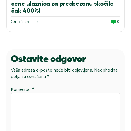
cene ulaznica za predsezonu skočile
čak 400%!
pre 2 sedmice
0
Ostavite odgovor
Vaša adresa e-pošte neće biti objavljena.
Neophodna
polja su označena
*
Komentar
*