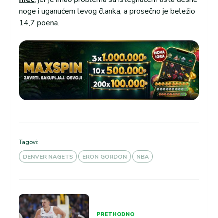
noge i uganućem levog članka, a prosečno je beležio
14,7 poena.
Tagovi:
DENVER NAGETS
ERON GORDON
NBA
Kretanje
članka
PRETHODNO