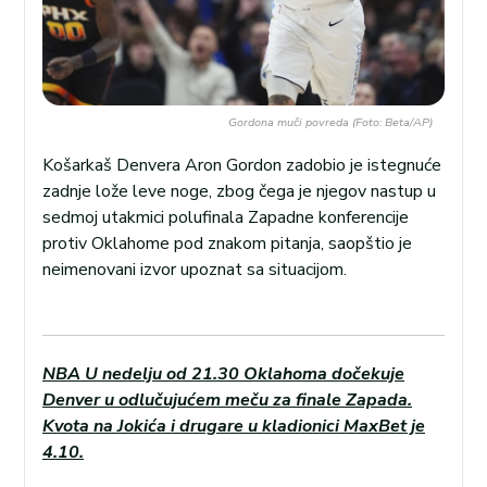
Gordona muči povreda (Foto: Beta/AP)
Košarkaš Denvera Aron Gordon zadobio je istegnuće
zadnje lože leve noge, zbog čega je njegov nastup u
sedmoj utakmici polufinala Zapadne konferencije
protiv Oklahome pod znakom pitanja, saopštio je
neimenovani izvor upoznat sa situacijom.
NBA U nedelju od 21.30 Oklahoma dočekuje
Denver u odlučujućem meču za finale Zapada.
Kvota na Jokića i drugare u kladionici MaxBet je
4.10.