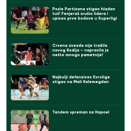
Posle Partizana stigao hladan
tuš! Fenjeraš srušio lidera i
upisao prve bodove u Superligi
Crvena zvezda nije tražila
novog Kodija – napravila je
nešto mnogo pametnije!
Najbolji defanzivac Evrolige
stigao na Mali Kalemegdan
Tandem spreman za Hapoel