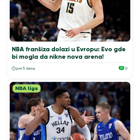
NBA franšiza dolazi u Evropu: Evo gde
bi mogla da nikne nova arena!
pre 5 dana
0
NBA liga