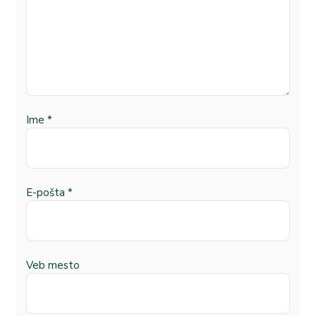
Ime
*
E-pošta
*
Veb mesto