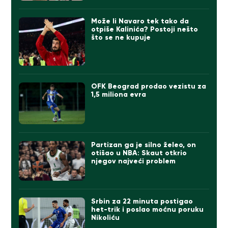
Može li Navaro tek tako da
otpiše Kalinića? Postoji nešto
što se ne kupuje
OFK Beograd prodao vezistu za
1,5 miliona evra
Partizan ga je silno želeo, on
otišao u NBA: Skaut otkrio
njegov najveći problem
Srbin za 22 minuta postigao
het-trik i poslao moćnu poruku
Nikoliću