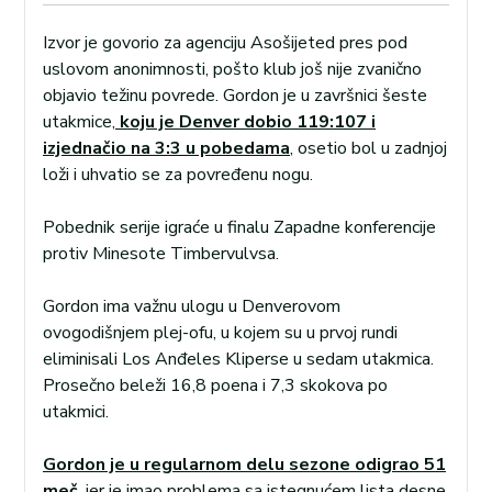
Izvor je govorio za agenciju Asošijeted pres pod
uslovom anonimnosti, pošto klub još nije zvanično
objavio težinu povrede. Gordon je u završnici šeste
utakmice,
koju je Denver dobio 119:107 i
izjednačio na 3:3 u pobedama
, osetio bol u zadnjoj
loži i uhvatio se za povređenu nogu.
Pobednik serije igraće u finalu Zapadne konferencije
protiv Minesote Timbervulvsa.
Gordon ima važnu ulogu u Denverovom
ovogodišnjem plej-ofu, u kojem su u prvoj rundi
eliminisali Los Anđeles Kliperse u sedam utakmica.
Prosečno beleži 16,8 poena i 7,3 skokova po
utakmici.
Gordon je u regularnom delu sezone odigrao 51
meč
, jer je imao problema sa istegnućem lista desne