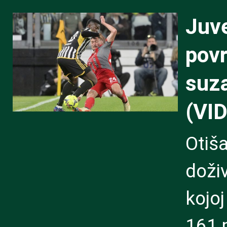
Juve
povr
suz
(VI
Otiša
doži
kojo
161 m