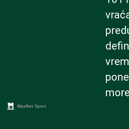
vraća
pred
defi
vrem
pone
more
MaxBet Sport