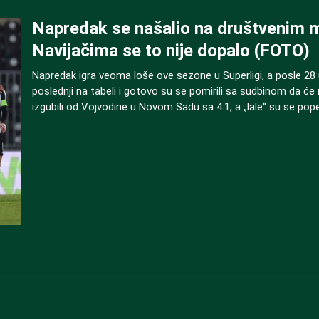
Napredak se našalio na društvenim
Navijačima se to nije dopalo (FOTO)
Napredak igra veoma loše ove sezone u Superligi, a posle 28
poslednji na tabeli i gotovo su se pomirili sa sudbinom da će 
izgubili od Vojvodine u Novom Sadu sa 4:1, a „lale“ su se pop