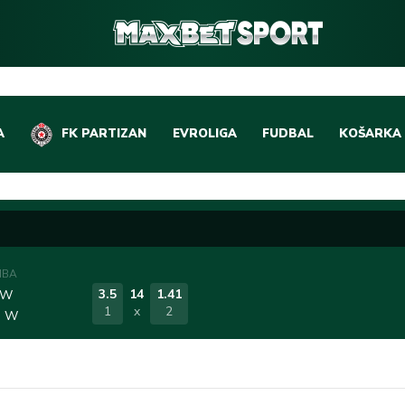
A
FK PARTIZAN
EVROLIGA
FUDBAL
KOŠARKA
DOMAĆI FUDBAL
EVROLIGA
LIGE PETICE
ABA LIGA
EVROPSKA TAKMIČEN
NBA LIGA
NBA
OSTALE LIGE
REPREZEN
3.5
14
1.41
 W
1
x
2
e W
REPREZENTATIVNI FU
OSTALE L