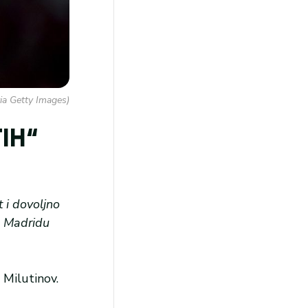
ia Getty Images)
IH“
 i dovoljno
u Madridu
 Milutinov.