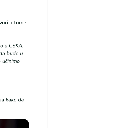
ovori o tome
šao u CSKA.
 da bude u
a učinimo
zna kako da