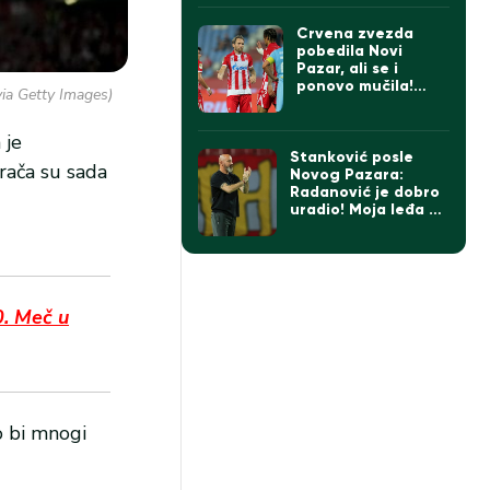
Crvena zvezda
pobedila Novi
Pazar, ali se i
ponovo mučila!
ia Getty Images)
Ovako ne sme
protiv Hapoela
 je
(VIDEO)
Stanković posle
igrača su sada
Novog Pazara:
Radanović je dobro
uradio! Moja leđa su
šira od momaka!
Sledi finale prvog
dela sezone!
0. Meč u
o bi mnogi