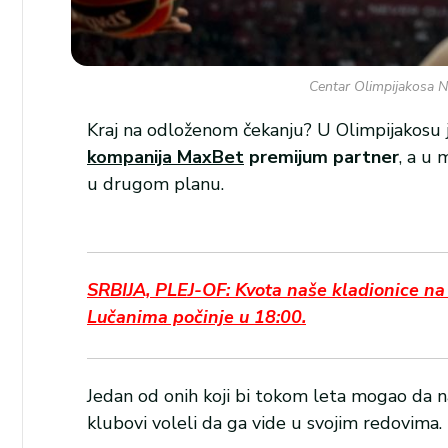
Centar Olimpijakosa N
Kraj na odloženom čekanju? U Olimpijakosu j
kompanija MaxBet
premijum partner
, a u 
u drugom planu.
SRBIJA, PLEJ-OF: Kvota naše kladionice na 
Lučanima počinje u 18:00.
Jedan od onih koji bi tokom leta mogao da n
klubovi voleli da ga vide u svojim redovima.