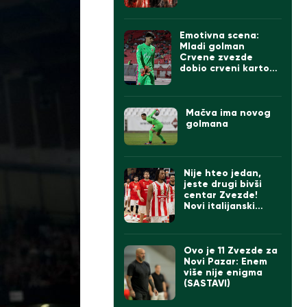
Emotivna scena:
Mladi golman
Crvene zvezde
dobio crveni karton,
svi ga tešili, na kraju
zagrljaj Stankovića
(VIDEO)
Mačva ima novog
golmana
Nije hteo jedan,
jeste drugi bivši
centar Zvezde!
Novi italijanski
prvoligaš se
pojačao
Ovo je 11 Zvezde za
Novi Pazar: Enem
više nije enigma
(SASTAVI)