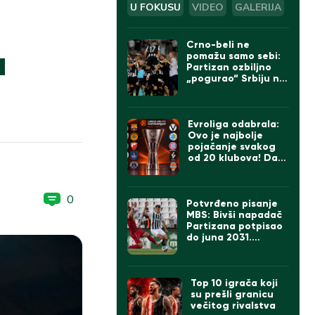
U FOKUSU
VIDEO
GALERIJA
Crno-beli ne
u
pomažu samo sebi:
Partizan ozbiljno
„pogurao“ Srbiju na
UEFA listi
Evroliga odabrala:
Ovo je najbolje
pojačanje svakog
od 20 klubova! Da li
se slažete sa
izborom za Zvezdu i
Partizan?
0
Potvrđeno pisanje
MBS: Bivši napadač
Partizana potpisao
do juna 2031.
godine
Top 10 igrača koji
su prešli granicu
večitog rivalstva