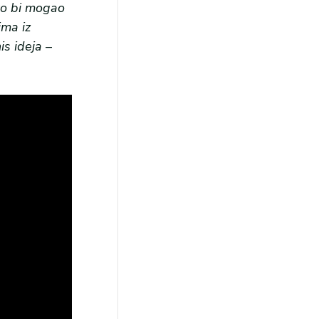
 ko bi mogao
ima iz
is ideja
–