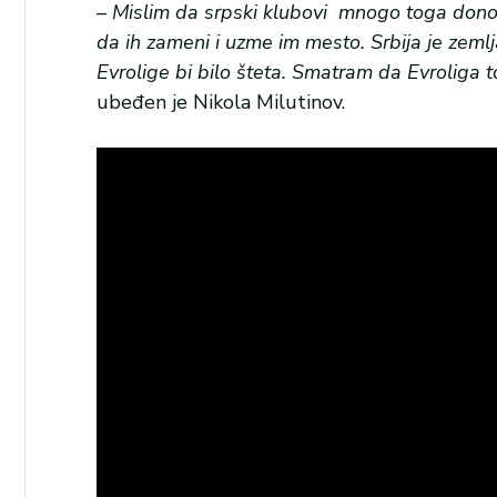
–
Mislim da srpski klubovi mnogo toga donose
da ih zameni i uzme im mesto. Srbija je zemlj
Evrolige bi bilo šteta. Smatram da Evroliga t
ubeđen je Nikola Milutinov.