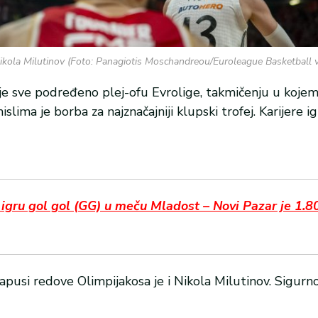
ikola Milutinov (Foto: Panagiotis Moschandreou/Euroleague Basketball v
e sve podređeno plej-ofu Evrolige, takmičenju u kojem
mislima je borba za najznačajniji klupski trofej. Karijere 
igru gol gol (GG) u meču Mladost – Novi Pazar je 1.8
apusi redove Olimpijakosa je i Nikola Milutinov. Sigurn