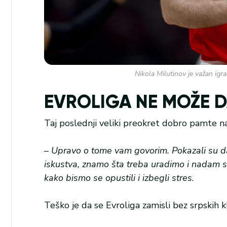
Nikola Milutinov je važan ig
EVROLIGA NE MOŽE D
Taj poslednji veliki preokret dobro pamte na
–
Upravo o tome vam govorim. Pokazali su da
iskustva, znamo šta treba uradimo i nadam 
kako bismo se opustili i izbegli stres
.
Teško je da se Evroliga zamisli bez srpskih 