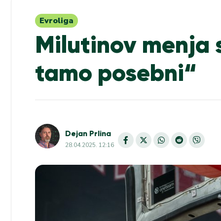
Evroliga
Milutinov menja 
tamo posebni“
Dejan Prlina
28.04.2025. 12:16