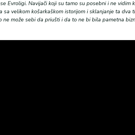
 Evroligi. Navijači koji su tamo su posebni i ne vidim
a sa velikom košarkaškom istorijom i sklanjanje ta dva t
o ne može sebi da priušti i da to ne bi bila pametna bizn