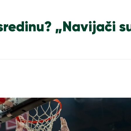
sredinu? „Navijači s