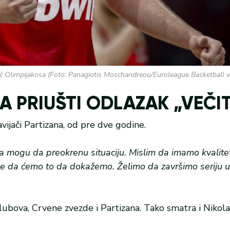
rač Olimpijakosa (Foto: Panagiotis Moschandreou/Euroleague Basketball v
A PRIUŠTI ODLAZAK „VEČIT
vijači Partizana, od pre dve godine.
 mogu da preokrenu situaciju. Mislim da imamo kvalitet
se da ćemo to da dokažemo. Želimo da završimo seriju 
klubova, Crvene zvezde i Partizana. Tako smatra i Nikola