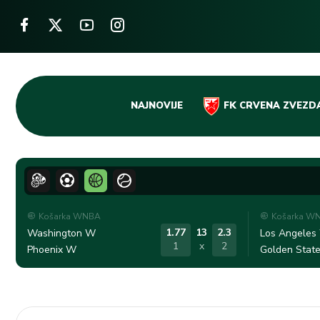
Skip
NAJNOVIJE
FK CRVENA ZVEZD
to
content
Košarka WNBA
Košarka W
1.77
13
2.3
Washington W
Los Angeles
1
x
2
Phoenix W
Golden Stat