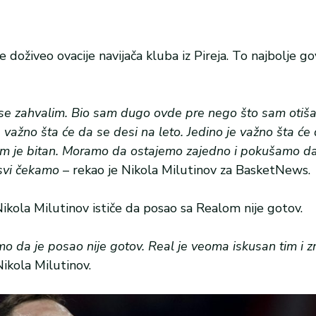
 doživeo ovacije navijača kluba iz Pireja. To najbolje g
 im se zahvalim. Bio sam dugo ovde pre nego što sam oti
 važno šta će da se desi na leto. Jedino je važno šta će
, tim je bitan. Moramo da ostajemo zajedno i pokušamo d
 svi čekamo
– rekao je Nikola Milutinov za BasketNews.
 Nikola Milutinov ističe da posao sa Realom nije gotov.
imo da je posao nije gotov. Real je veoma iskusan tim i 
Nikola Milutinov.