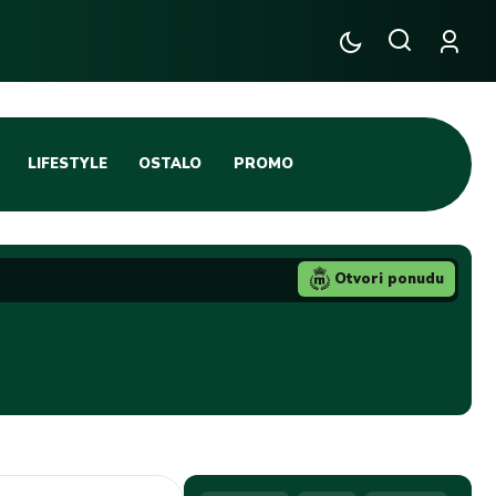
LIFESTYLE
OSTALO
PROMO
TENIS
TIFO SCENA
Otvori ponudu
JA
FUTSAL
TATIVNA KOŠARKA
KROZ OBRUČ!
DBAL
IGE
BLOG
INTERVJU NA MAX