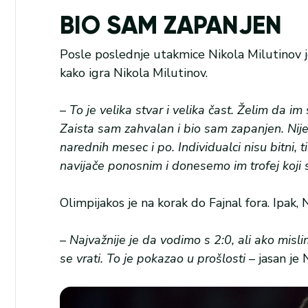
BIO SAM ZAPANJEN
Posle poslednje utakmice Nikola Milutinov je
kako igra Nikola Milutinov.
–
To je velika stvar i velika čast. Želim da
Zaista sam zahvalan i bio sam zapanjen. Nije
narednih mesec i po. Individualci nisu bitni
navijače ponosnim i donesemo im trofej koji
Olimpijakos je na korak do Fajnal fora. Ipak,
–
Najvažnije je da vodimo s 2:0, ali ako misl
se vrati. To je pokazao u prošlosti
– jasan je 