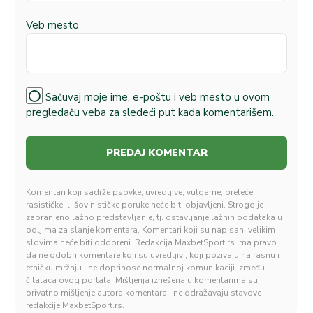
Veb mesto
Sačuvaj moje ime, e-poštu i veb mesto u ovom
pregledaču veba za sledeći put kada komentarišem.
Komentari koji sadrže psovke, uvredljive, vulgarne, preteće,
rasističke ili šovinističke poruke neće biti objavljeni. Strogo je
zabranjeno lažno predstavljanje, tj. ostavljanje lažnih podataka u
poljima za slanje komentara. Komentari koji su napisani velikim
slovima neće biti odobreni. Redakcija MaxbetSport.rs ima pravo
da ne odobri komentare koji su uvredljivi, koji pozivaju na rasnu i
etničku mržnju i ne doprinose normalnoj komunikaciji između
čitalaca ovog portala. Mišljenja iznešena u komentarima su
privatno mišljenje autora komentara i ne odražavaju stavove
redakcije MaxbetSport.rs.