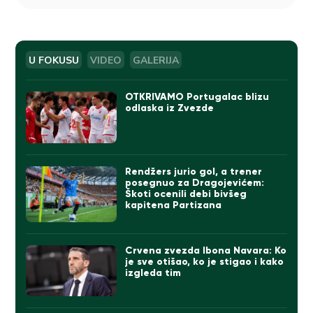
U FOKUSU
VIDEO
GALERIJA
OTKRIVAMO Portugalac blizu
odlaska iz Zvezde
Rendžers jurio gol, a trener
posegnuo za Dragojevićem:
Škoti ocenili debi bivšeg
kapitena Partizana
Crvena zvezda Ibona Navara: Ko
je sve otišao, ko je stigao i kako
izgleda tim