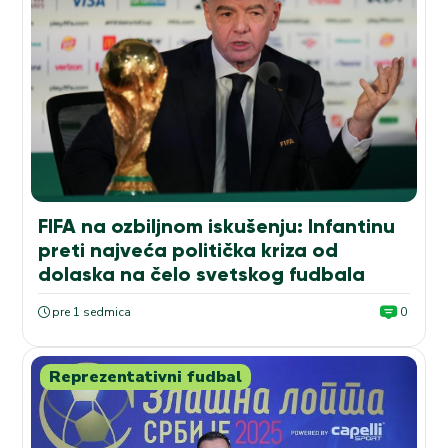
FIFA na ozbiljnom iskušenju: Infantinu
preti najveća politička kriza od
dolaska na čelo svetskog fudbala
pre 1 sedmica
0
Reprezentativni fudbal