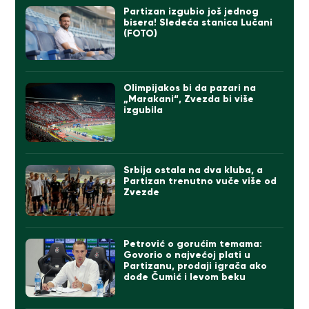
Partizan izgubio još jednog
bisera! Sledeća stanica Lučani
(FOTO)
Olimpijakos bi da pazari na
„Marakani“, Zvezda bi više
izgubila
Srbija ostala na dva kluba, a
Partizan trenutno vuče više od
Zvezde
Petrović o gorućim temama:
Govorio o najvećoj plati u
Partizanu, prodaji igrača ako
dođe Čumić i levom beku