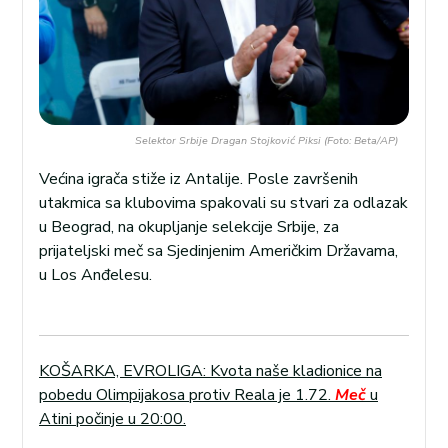
Selektor Srbije Dragan Stojković Piksi (Foto: Beta/AP)
Većina igrača stiže iz Antalije. Posle završenih
utakmica sa klubovima spakovali su stvari za odlazak
u Beograd, na okupljanje selekcije Srbije, za
prijateljski meč sa Sjedinjenim Američkim Državama,
u Los Anđelesu.
KOŠARKA, EVROLIGA: Kvota naše kladionice na
pobedu Olimpijakosa protiv Reala je 1.72.
Meč
u
Atini počinje u 20:00.