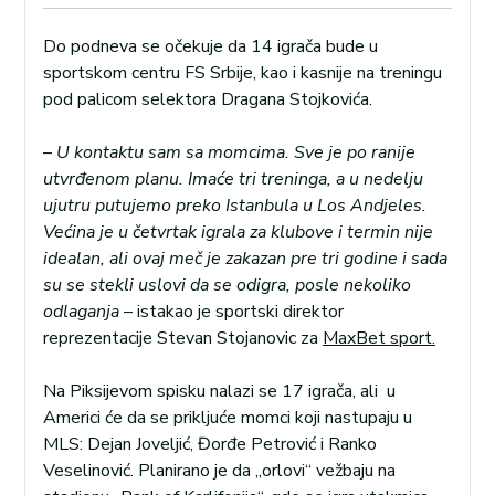
Do podneva se očekuje da 14 igrača bude u
sportskom centru FS Srbije, kao i kasnije na treningu
pod palicom selektora Dragana Stojkovića.
–
U kontaktu sam sa momcima. Sve je po ranije
utvrđenom planu. Imaće tri treninga, a u nedelju
ujutru putujemo preko Istanbula u Los Andjeles.
Većina je u četvrtak igrala za klubove i termin nije
idealan, ali ovaj meč je zakazan pre tri godine i sada
su se stekli uslovi da se odigra, posle nekoliko
odlaganja
– istakao je sportski direktor
reprezentacije Stevan Stojanovic za
MaxBet sport.
Na Piksijevom spisku nalazi se 17 igrača, ali u
Americi će da se prikljuće momci koji nastupaju u
MLS: Dejan Joveljić, Đorđe Petrović i Ranko
Veselinović. Planirano je da „orlovi“ vežbaju na