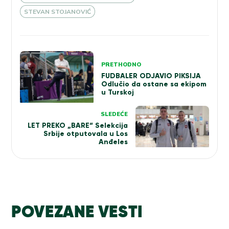
STEVAN STOJANOVIĆ
Kretanje
PRETHODNO
članka
FUDBALER ODJAVIO PIKSIJA
Odlučio da ostane sa ekipom
u Turskoj
SLEDEĆE
LET PREKO „BARE“ Selekcija
Srbije otputovala u Los
Anđeles
POVEZANE VESTI