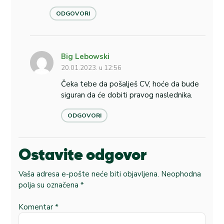
ODGOVORI
Big Lebowski
20.01.2023. u 12:56
Čeka tebe da pošalješ CV, hoće da bude
siguran da će dobiti pravog naslednika.
ODGOVORI
Ostavite odgovor
Vaša adresa e-pošte neće biti objavljena.
Neophodna
polja su označena
*
Komentar
*