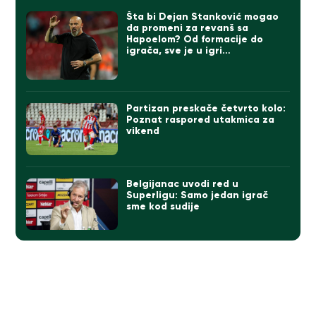
Šta bi Dejan Stanković mogao
da promeni za revanš sa
Hapoelom? Od formacije do
igrača, sve je u igri…
Partizan preskače četvrto kolo:
Poznat raspored utakmica za
vikend
Belgijanac uvodi red u
Superligu: Samo jedan igrač
sme kod sudije