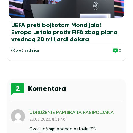
UEFA preti bojkotom Mondijala!
Evropa ustala protiv FIFA zbog plana
vrednog 20 milijardi dolara
pre 1 sedmica
0
2
Komentara
UDRUŽENJE PAPRIKARA PASIPOLJANA
20.01.2023. u 11:48
Ovaaj još nije podneo ostavku???