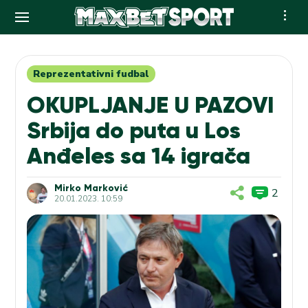
Skip
to
content
Reprezentativni fudbal
OKUPLJANJE U PAZOVI
Srbija do puta u Los
Anđeles sa 14 igrača
Mirko Marković
2
20.01.2023. 10:59