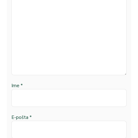
Ime
*
E-pošta
*