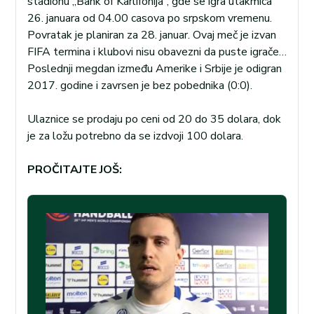
stadionu „Bank of Karlifonija“, gde se igra utakmica
26. januara od 04.00 casova po srpskom vremenu.
Povratak je planiran za 28. januar. Ovaj meč je izvan
FIFA termina i klubovi nisu obavezni da puste igrače…
Poslednji megdan između Amerike i Srbije je odigran
2017. godine i zavrsen je bez pobednika (0:0).
Ulaznice se prodaju po ceni od 20 do 35 dolara, dok
je za ložu potrebno da se izdvoji 100 dolara.
PROČITAJTE JOŠ: