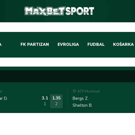
A
FK PARTIZAN
EVROLIGA
FUDBAL
KOŠARKA
DOMAĆI FUDBAL
EVROLIGA
LIGE PETICE
ABA LIGA
EVROPSKA TAKMIČEN
NBA LIGA
al
ATP Montreal
OSTALE LIGE
REPREZEN
3.1
1.35
r D.
Bergs Z.
1
2
Shelton B.
REPREZENTATIVNI FU
OSTALE L