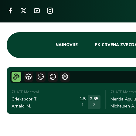
Skip
NAJNOVIJE
FK CRVENA ZVEZD
to
content
ATP Montreal
ATP Montre
1.5
2.55
Griekspoor T.
Merida Aguila
1
2
Arnaldi M.
Michelsen A.