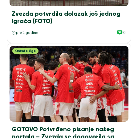
Zvezda potvrdila dolazak još jednog
igrača (FOTO)
pre 2 godine
0
Ostale lige
GOTOVO Potvrđeno pisanje našeg
portala – Zvezda se dogovorila sa