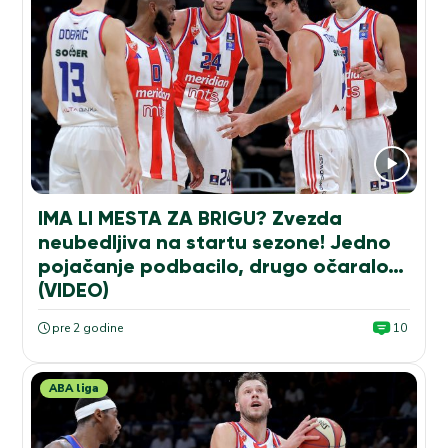
IMA LI MESTA ZA BRIGU? Zvezda
neubedljiva na startu sezone! Jedno
pojačanje podbacilo, drugo očaralo…
(VIDEO)
pre 2 godine
10
ABA liga