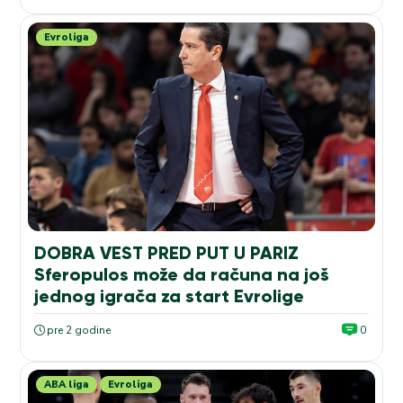
Evroliga
DOBRA VEST PRED PUT U PARIZ
Sferopulos može da računa na još
jednog igrača za start Evrolige
pre 2 godine
0
ABA liga
Evroliga