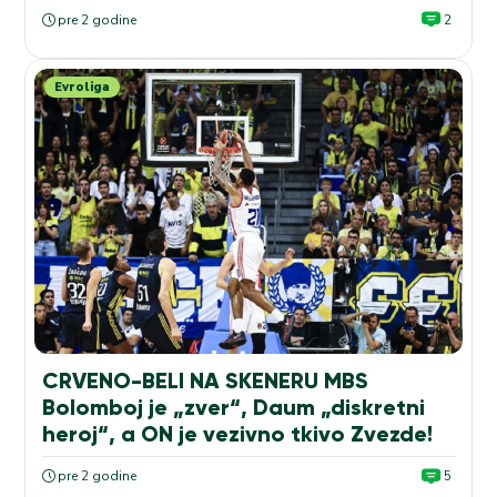
pre 2 godine
2
Evroliga
CRVENO-BELI NA SKENERU MBS
Bolomboj je „zver“, Daum „diskretni
heroj“, a ON je vezivno tkivo Zvezde!
pre 2 godine
5