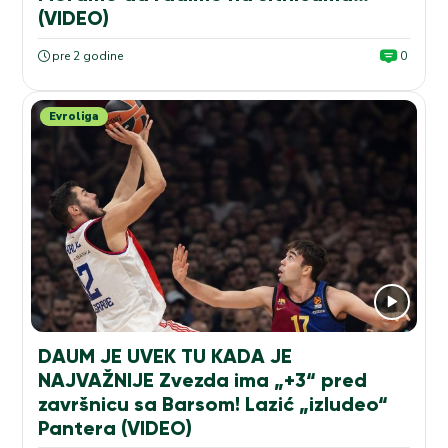
(VIDEO)
pre 2 godine
0
Evroliga
DAUM JE UVEK TU KADA JE
NAJVAŽNIJE Zvezda ima „+3“ pred
završnicu sa Barsom! Lazić „izludeo“
Pantera (VIDEO)