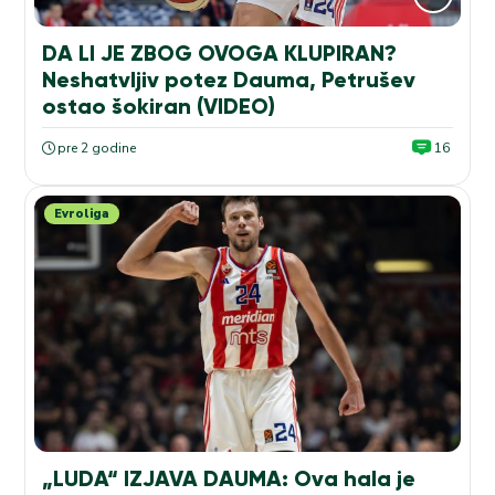
DA LI JE ZBOG OVOGA KLUPIRAN?
Neshatvljiv potez Dauma, Petrušev
ostao šokiran (VIDEO)
pre 2 godine
16
Evroliga
„LUDA“ IZJAVA DAUMA: Ova hala je