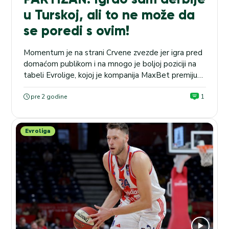
u Turskoj, ali to ne može da
se poredi s ovim!
Momentum je na strani Crvene zvezde jer igra pred
domaćom publikom i na mnogo je boljoj poziciji na
tabeli Evrolige, kojoj je kompanija MaxBet premijum
partner, ali će sasvim sigurno i Partizan da bude
izuzetno motivisan da kao gost nadigra najvećeg
pre 2 godine
1
rivala i prekine crnu seriju. U derbiju po pravilu nikada
nema favorita, a nema...
Evroliga