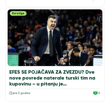
Evroliga
EFES SE POJAČAVA ZA ZVEZDU? Dve
nove povrede naterale turski tim na
kupovinu – u pitanju je…
pre 3 godine
0