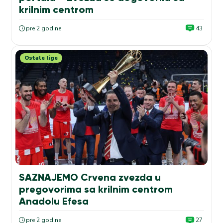
krilnim centrom
pre 2 godine
43
Ostale lige
SAZNAJEMO Crvena zvezda u
pregovorima sa krilnim centrom
Anadolu Efesa
pre 2 godine
27