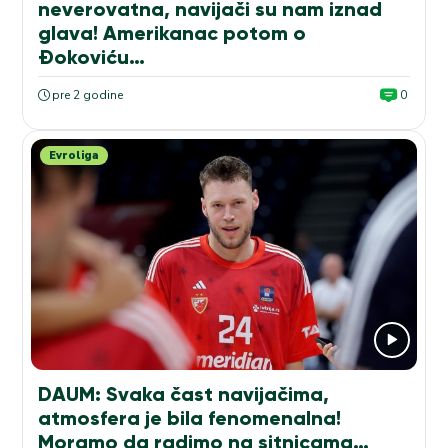
neverovatna, navijači su nam iznad
glava! Amerikanac potom o
Đokoviću…
pre 2 godine
0
Evroliga
DAUM: Svaka čast navijačima,
atmosfera je bila fenomenalna!
Moramo da radimo na sitnicama…