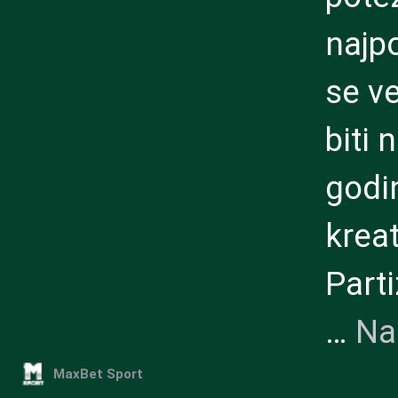
najp
se ve
biti 
godi
krea
Part
…
Na
MaxBet Sport