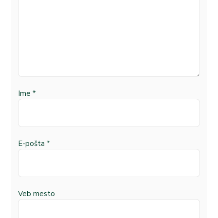
Ime
*
E-pošta
*
Veb mesto