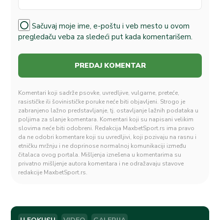
Sačuvaj moje ime, e-poštu i veb mesto u ovom
pregledaču veba za sledeći put kada komentarišem.
Komentari koji sadrže psovke, uvredljive, vulgarne, preteće,
rasističke ili šovinističke poruke neće biti objavljeni. Strogo je
zabranjeno lažno predstavljanje, tj. ostavljanje lažnih podataka u
poljima za slanje komentara. Komentari koji su napisani velikim
slovima neće biti odobreni. Redakcija MaxbetSport.rs ima pravo
da ne odobri komentare koji su uvredljivi, koji pozivaju na rasnu i
etničku mržnju i ne doprinose normalnoj komunikaciji između
čitalaca ovog portala. Mišljenja iznešena u komentarima su
privatno mišljenje autora komentara i ne odražavaju stavove
redakcije MaxbetSport.rs.