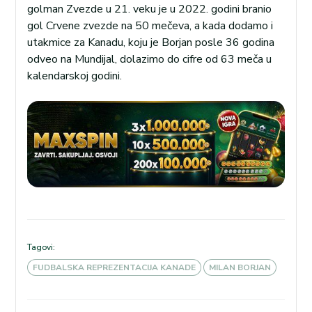
golman Zvezde u 21. veku je u 2022. godini branio
gol Crvene zvezde na 50 mečeva, a kada dodamo i
utakmice za Kanadu, koju je Borjan posle 36 godina
odveo na Mundijal, dolazimo do cifre od 63 meča u
kalendarskoj godini.
Tagovi:
FUDBALSKA REPREZENTACIJA KANADE
MILAN BORJAN