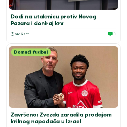
Dođi na utakmicu protiv Novog
Pazara i doniraj krv
pre 6 sati
0
Domaći fudbal
Završeno: Zvezda zaradila prodajom
krilnog napadača u Izrael