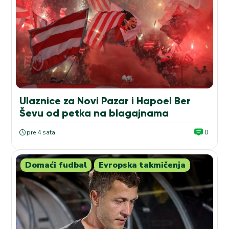
Ulaznice za Novi Pazar i Hapoel Ber
Ševu od petka na blagajnama
pre 4 sata
0
Domaći fudbal
Evropska takmičenja