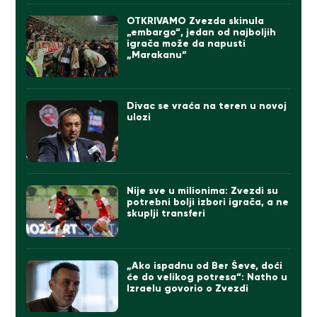
OTKRIVAMO Zvezda skinula
„embargo“, jedan od najboljih
igrača može da napusti
„Marakanu“
Divac se vraća na teren u novoj
ulozi
Nije sve u milionima: Zvezdi su
potrebni bolji izbori igrača, a ne
skuplji transferi
„Ako ispadnu od Ber Ševe, doći
će do velikog potresa“: Natho u
Izraelu govorio o Zvezdi