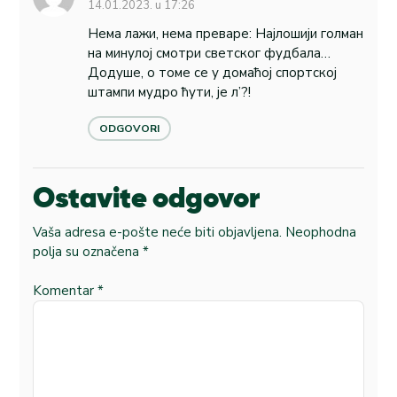
14.01.2023. u 17:26
Нема лажи, нема преваре: Најлошији голман
на минулој смотри светског фудбала…
Додуше, о томе се у домаћој спортској
штампи мудро ћути, је л’?!
ODGOVORI
Ostavite odgovor
Vaša adresa e-pošte neće biti objavljena.
Neophodna
polja su označena
*
Komentar
*