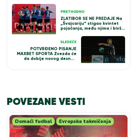
Kretanje
PRETHODNO
članka
ZLATIBOR SE NE PREDAJE Na
„Švajcariju“ stigao kvintet
pojačanja, među njima i bivši
mladi reprezentativac
Hrvatske
SLEDEĆE
POTVRĐENO PISANJE
MAXBET SPORTA Zvezda će
da dobije novog desnog
beka! Evo kada će da se
priključi ekipi
POVEZANE VESTI
Domaći fudbal
Evropska takmičenja