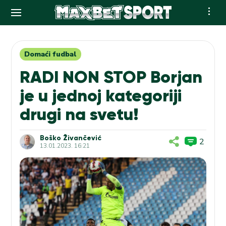
Skip
to
content
Domaći fudbal
RADI NON STOP Borjan
je u jednoj kategoriji
drugi na svetu!
Boško Živančević
2
13.01.2023. 16:21