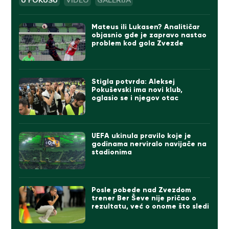
U FOKUSU
VIDEO
GALERIJA
Mateus ili Lukasen? Analitičar
objasnio gde je zapravo nastao
problem kod gola Zvezde
Stigla potvrda: Aleksej
Pokuševski ima novi klub,
oglasio se i njegov otac
UEFA ukinula pravilo koje je
godinama nerviralo navijače na
stadionima
Posle pobede nad Zvezdom
trener Ber Ševe nije pričao o
rezultatu, već o onome što sledi