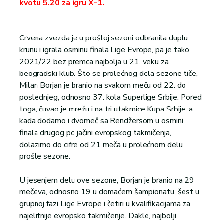
kvotu 5.20 za igru X-1.
Crvena zvezda je u prošloj sezoni odbranila duplu
krunu i igrala osminu finala Lige Evrope, pa je tako
2021/22 bez premca najbolja u 21. veku za
beogradski klub. Što se prolećnog dela sezone tiče,
Milan Borjan je branio na svakom meču od 22. do
poslednjeg, odnosno 37. kola Superlige Srbije. Pored
toga, čuvao je mrežu i na tri utakmice Kupa Srbije, a
kada dodamo i dvomeč sa Rendžersom u osmini
finala drugog po jačini evropskog takmičenja,
dolazimo do cifre od 21 meča u prolećnom delu
prošle sezone.
U jesenjem delu ove sezone, Borjan je branio na 29
mečeva, odnosno 19 u domaćem šampionatu, šest u
grupnoj fazi Lige Evrope i četiri u kvalifikacijama za
najelitnije evropsko takmičenje. Dakle, najbolji