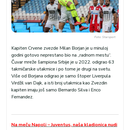
Foto: Starsport
Kapiten Crvene zvezde Milan Borjan je u minuloj
godini gotovo neprestano bio na „radnom mestu“.
Čuvar mreže šampiona Srbije je u 2022. odigrao 63
takmičarske utakmice i po tome je drugi na svetu.
Više od Borjana odigrao je samo štoper Liverpula
Virdžil van Dajk, a isti broj utakmica kao Zvezdin
kapiten imaju još samo Bernardo Silva i Enco
Fernandez.
Na meču Napoli – Juventus, naša kladionica nudi