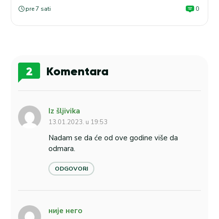
pre 7 sati
0
2
Komentara
Iz šljivika
13.01.2023. u 19:53
Nadam se da će od ove godine više da
odmara.
ODGOVORI
није него