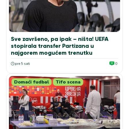
Sve završeno, pa ipak – ništa! UEFA
stopirala transfer Partizana u
najgorem mogućem trenutku
pre 5 sati
0
Domaći fudbal
Tifo scena