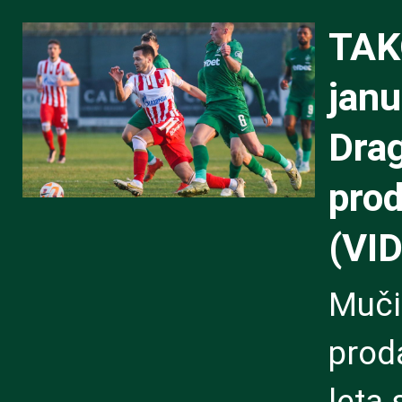
TAK
janu
Drag
prod
(VI
Muči
prod
leta 