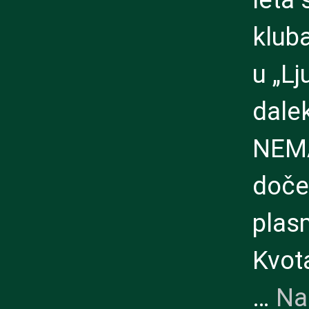
klub
u „Lj
dalek
NEMA
doče
plas
Kvot
…
Na