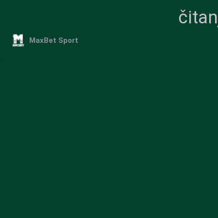
čita
MaxBet Sport