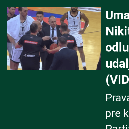
Umal
Niki
odlu
udal
(VI
Prav
pre 
Parti