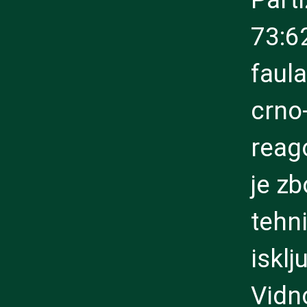
73:6
faul
crno
reag
je z
tehn
isklj
Vidno