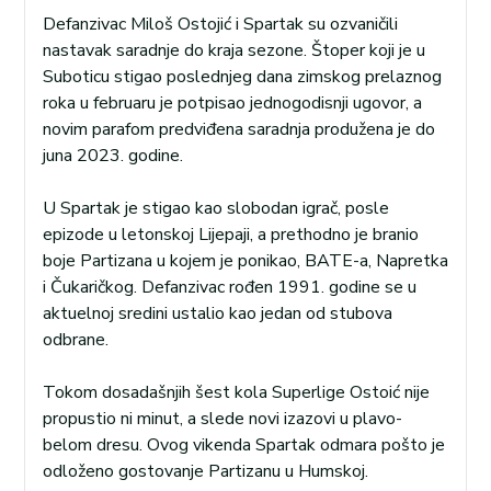
Defanzivac Miloš Ostojić i Spartak su ozvaničili
nastavak saradnje do kraja sezone. Štoper koji je u
Suboticu stigao poslednjeg dana zimskog prelaznog
roka u februaru je potpisao jednogodisnji ugovor, a
novim parafom predviđena saradnja produžena je do
juna 2023. godine.
U Spartak je stigao kao slobodan igrač, posle
epizode u letonskoj Lijepaji, a prethodno je branio
boje Partizana u kojem je ponikao, BATE-a, Napretka
i Čukaričkog. Defanzivac rođen 1991. godine se u
aktuelnoj sredini ustalio kao jedan od stubova
odbrane.
Tokom dosadašnjih šest kola Superlige Ostoić nije
propustio ni minut, a slede novi izazovi u plavo-
belom dresu. Ovog vikenda Spartak odmara pošto je
odloženo gostovanje Partizanu u Humskoj.