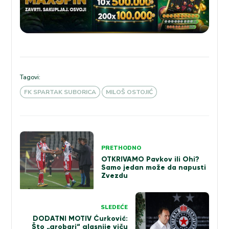
Tagovi:
FK SPARTAK SUBORICA
MILOŠ OSTOJIĆ
Kretanje
PRETHODNO
članka
OTKRIVAMO Pavkov ili Ohi?
Samo jedan može da napusti
Zvezdu
SLEDEĆE
DODATNI MOTIV Ćurković:
Što „grobari“ glasnije viču