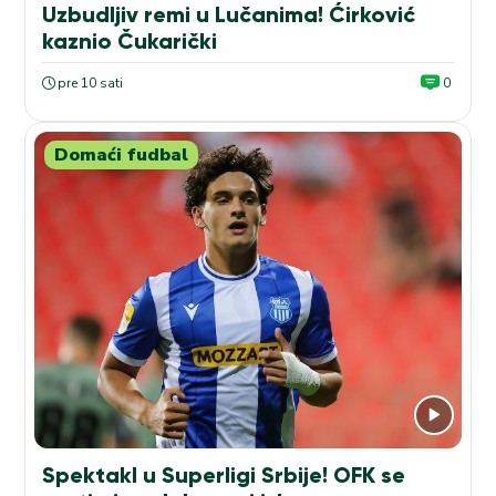
Uzbudljiv remi u Lučanima! Ćirković
kaznio Čukarički
pre 10 sati
0
Domaći fudbal
Spektakl u Superligi Srbije! OFK se