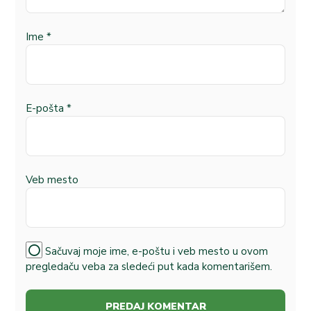
Ime
*
E-pošta
*
Veb mesto
Sačuvaj moje ime, e-poštu i veb mesto u ovom
pregledaču veba za sledeći put kada komentarišem.