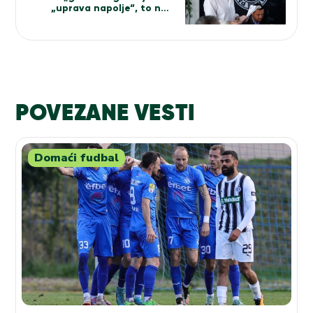
„uprava napolje“, to naši
igrači bolje igraju
POVEZANE VESTI
Domaći fudbal