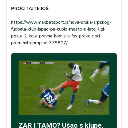
PROČITAJTE JOŠ:
https://www.maxbetsport.rs/nova-bruka-srpskog-
fudbala-klub-ispao-pa-kupio-mesto-u-istoj-ligi-
posle-1-kola-pravna-komisija-fss-preko-noci-
promenila-propise-379807/