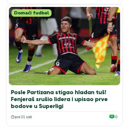
Domaći fudbal
Posle Partizana stigao hladan tuš!
Fenjeraš srušio lidera i upisao prve
bodove u Superligi
pre 11 sati
0