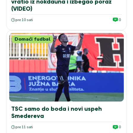
vratio iz nokdauna i izbegao poraz
(VIDEO)
pre 10 sati
0
Domaći fudbal
TSC samo do boda i novi uspeh
Smedereva
pre 11 sati
0