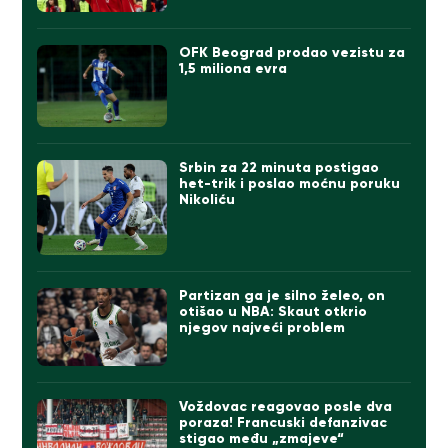
OFK Beograd prodao vezistu za
1,5 miliona evra
Srbin za 22 minuta postigao
het-trik i poslao moćnu poruku
Nikoliću
Partizan ga je silno želeo, on
otišao u NBA: Skaut otkrio
njegov najveći problem
Voždovac reagovao posle dva
poraza! Francuski defanzivac
stigao među „zmajeve“