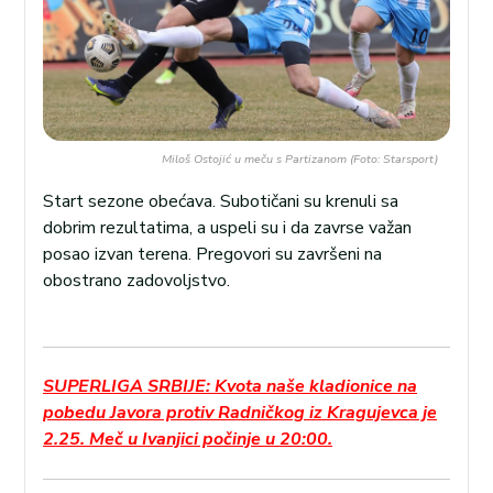
Miloš Ostojić u meču s Partizanom (Foto: Starsport)
Start sezone obećava. Subotičani su krenuli sa
dobrim rezultatima, a uspeli su i da zavrse važan
posao izvan terena. Pregovori su završeni na
obostrano zadovoljstvo.
SUPERLIGA SRBIJE: Kvota naše kladionice na
pobedu Javora protiv Radničkog iz Kragujevca je
2.25. Meč u Ivanjici počinje u 20:00.