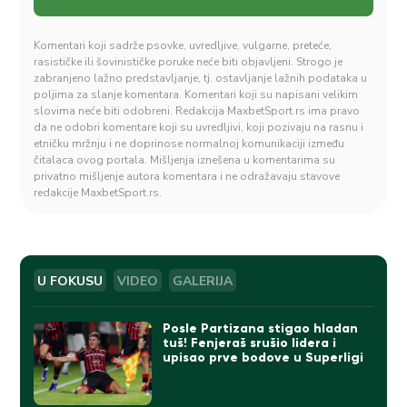
Komentari koji sadrže psovke, uvredljive, vulgarne, preteće,
rasističke ili šovinističke poruke neće biti objavljeni. Strogo je
zabranjeno lažno predstavljanje, tj. ostavljanje lažnih podataka u
poljima za slanje komentara. Komentari koji su napisani velikim
slovima neće biti odobreni. Redakcija MaxbetSport.rs ima pravo
da ne odobri komentare koji su uvredljivi, koji pozivaju na rasnu i
etničku mržnju i ne doprinose normalnoj komunikaciji između
čitalaca ovog portala. Mišljenja iznešena u komentarima su
privatno mišljenje autora komentara i ne odražavaju stavove
redakcije MaxbetSport.rs.
U FOKUSU
VIDEO
GALERIJA
Posle Partizana stigao hladan
tuš! Fenjeraš srušio lidera i
upisao prve bodove u Superligi