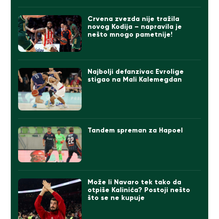
Crvena zvezda nije tražila
novog Kodija – napravila je
nešto mnogo pametnije!
Najbolji defanzivac Evrolige
stigao na Mali Kalemegdan
Tandem spreman za Hapoel
Može li Navaro tek tako da
otpiše Kalinića? Postoji nešto
što se ne kupuje