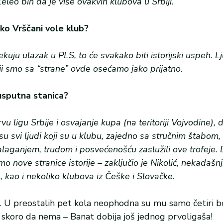
eleo bih da je više ovakvih klubova u Srbiji.
o Vrščani vole klub?
čekuju ulazak u PLS, to će svakako biti istorijski uspeh. L
oji smo sa “strane” ovde osećamo jako prijatno.
 usputna stanica?
u ligu Srbije i osvajanje kupa (na teritoriji Vojvodine), 
 su svi ljudi koji su u klubu, zajedno sa stručnim štabom
alaganjem, trudom i posvećenošću zaslužili ove trofeje
 nove stranice istorije – zaključio je Nikolić, nekadašnj
 kao i nekoliko klubova iz Češke i Slovačke.
na. U preostalih pet kola neophodna su mu samo četiri 
e skoro da nema – Banat dobija još jednog prvoligaša!