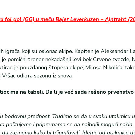
fol gol (GG) u meču Bajer Leverkuzen – Ajntraht (20
 igrača, koji su oslonac ekipe. Kapiten je Aleksandar La
a je pomićni trener nekadašnji levi bek Crvene zvezde, 
ktirao je pouzdanog štopera ekipe, Miloša Nikolića, ta
a Vršac odigra sezonu iz snova.
iocima na tabeli. Da li je već sada rešeno prvenstvo i 
iku bodovnu prednost. Trudimo se da u svaku utakmicu
a poštujemo i pripremamo se na najbolji mogući način. 
o da zapnemo kako bi trijumfovali. Idemo od utakmice d