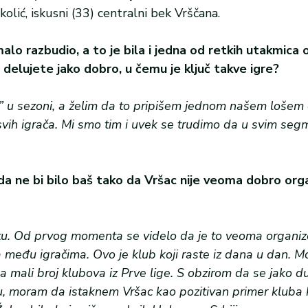
kolić, iskusni (33) centralni bek Vrščana.
alo razbudio, a to je bila i jedna od retkih utakmica
o delujete jako dobro, u čemu je ključ takve igre?
ja” u sezoni, a želim da to pripišem jednom našem loše
svih igrača. Mi smo tim i uvek se trudimo da u svim seg
 da ne bi bilo baš tako da Vršac nije veoma dobro org
u. Od prvog momenta se videlo da je to veoma organiz
a među igračima. Ovo je klub koji raste iz dana u dan. 
a mali broj klubova iz Prve lige. S obzirom da se jako 
vu, moram da istaknem Vršac kao pozitivan primer kluba 