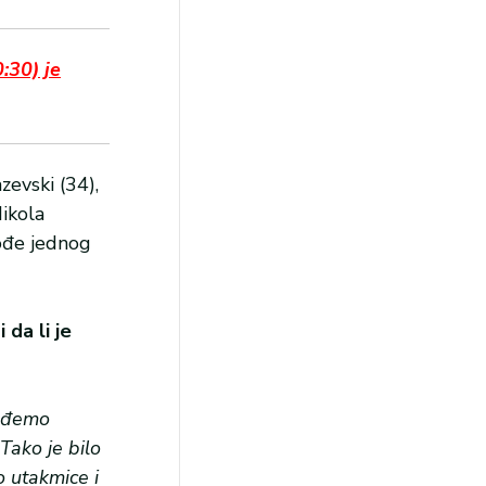
:30) je
zevski (34),
Nikola
kođe jednog
da li je
 uđemo
Tako je bilo
o utakmice i