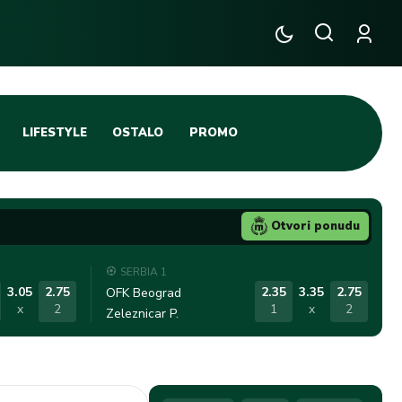
LIFESTYLE
OSTALO
PROMO
TENIS
TIFO SCENA
Otvori ponudu
JA
FUTSAL
SERBIA 1
TATIVNA KOŠARKA
KROZ OBRUČ!
3.05
2.75
2.35
3.35
2.75
OFK Beograd
x
2
1
x
2
Zeleznicar P.
DBAL
IGE
BLOG
INTERVJU NA MAX