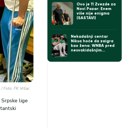
Ovo je 11 Zvezde za
Novi Pazar: Enem
više nije enigma
(SASTAVI)
Nekadašnji centar
Niksa hoće da zaigra
kao žena: WNBA pred
nesvakidašnjim
slučajem
/ Foto: FK Vršac
 Srpske lige
tantski