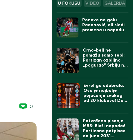
U FOKUSU
VIDEO
GALERIJA
Ponovo na golu
Radanović, ali sledi
promena u napadu
Crno-beli ne
pomažu samo sebi:
Partizan ozbiljno
„pogurao“ Srbiju na
UEFA listi
Evroliga odabrala:
Ovo je najbolje
pojačanje svakog
od 20 klubova! Da li
se slažete sa
0
izborom za Zvezdu i
Partizan?
Potvrđeno pisanje
MBS: Bivši napadač
Partizana potpisao
do juna 2031.