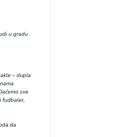
judi u gradu
dakle – dupla
, nama
. Daćemo sve
i fudbaler,
boda da