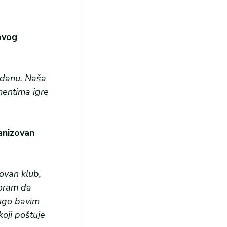
 ovog
m danu. Naša
mentima igre
anizovan
ovan klub,
Moram da
dugo bavim
koji poštuje