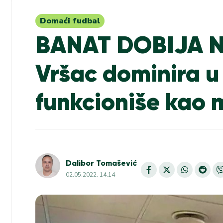
Domaći fudbal
BANAT DOBIJA 
Vršac dominira u 
funkcioniše kao m
Dalibor Tomašević
02.05.2022. 14:14