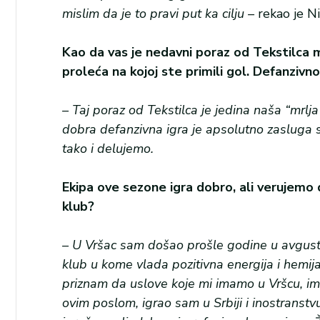
mislim da je to pravi put ka cilju –
rekao je Ni
Kao da vas je nedavni poraz od Tekstilca m
proleća na kojoj ste primili gol. Defanzivn
– Taj poraz od Tekstilca je jedina naša “mrl
dobra defanzivna igra je apsolutno zasluga 
tako i delujemo.
Ekipa ove sezone igra dobro, ali verujemo
klub?
– U Vršac sam došao prošle godine u avgust
klub u kome vlada pozitivna energija i hemij
priznam da uslove koje mi imamo u Vršcu, im
ovim poslom, igrao sam u Srbiji i inostranst