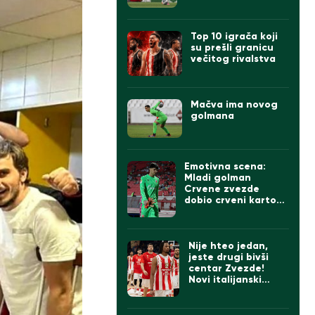
godine
Top 10 igrača koji
su prešli granicu
večitog rivalstva
Mačva ima novog
golmana
Emotivna scena:
Mladi golman
Crvene zvezde
dobio crveni karton,
svi ga tešili, na kraju
zagrljaj Stankovića
(VIDEO)
Nije hteo jedan,
jeste drugi bivši
centar Zvezde!
Novi italijanski
prvoligaš se
pojačao