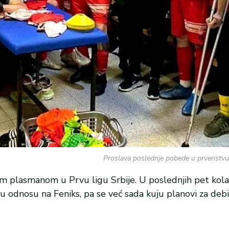
Proslava poslednje pobede u prvenstvu 
kim plasmanom u Prvu ligu Srbije. U poslednjih pet kola
u odnosu na Feniks, pa se već sada kuju planovi za debi