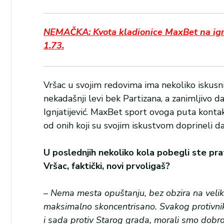
NEMAČKA: Kvota kladionice MaxBet na igru 
1.73.
Vršac u svojim redovima ima nekoliko iskusnih
nekadašnji levi bek Partizana, a zanimljivo d
Ignjatijević. MaxBet sport ovoga puta konta
od onih koji su svojim iskustvom doprineli d
U poslednjih nekoliko kola pobegli ste prat
Vršac, faktički, novi prvoligaš?
– Nema mesta opuštanju, bez obzira na vel
maksimalno skoncentrisano. Svakog protivnik
i sada protiv Starog grada, morali smo dobr