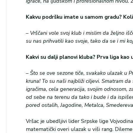
igrače, na ljudskom i profesionalnom nivou. Ž
Kakvu podršku imate u samom gradu? Kolik
– Vrščani vole svoj klub i mislim da željno iš
su nas prihvatili kao svoje, tako da se i mi k
Kakvi su dalji planovi kluba? Prva liga kao
– Što se ove sezone tiče, svakako ulazak u Prv
kruna! To su naši najbliži ciljevi. Smatram da
igračima, cela generacija, svojim odnosom, z
od sebe na terenu da tako i bude i da ispišemo
pored ostalih, Jagodine, Metalca, Smedereva,
Vršac je ubedljivi lider Srpske lige Vojvodi
matematički overi ulazak u viši rang. Dilem