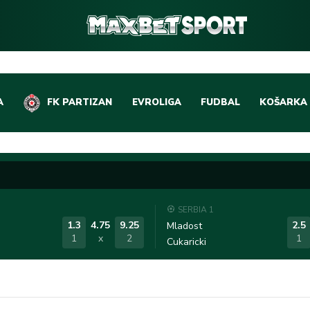
A
FK PARTIZAN
EVROLIGA
FUDBAL
KOŠARKA
DOMAĆI FUDBAL
EVROLIGA
LIGE PETICE
ABA LIGA
EVROPSKA TAKMIČEN
NBA LIGA
SERBIA 1
OSTALE LIGE
REPREZEN
1.3
4.75
9.25
2.5
Mladost
1
x
2
1
Cukaricki
REPREZENTATIVNI FU
OSTALE L