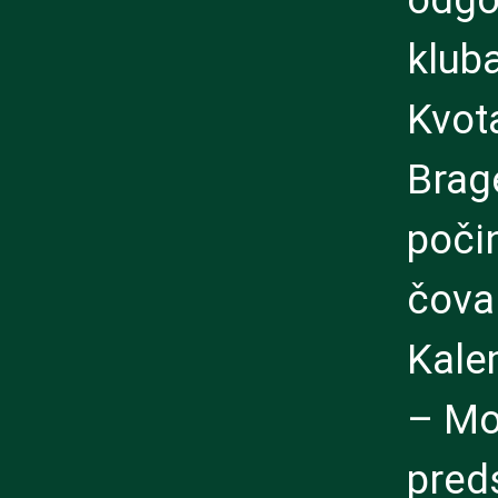
klub
Kvot
Brage
počin
čova
Kale
– Mo
pred