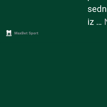
sedn
iz …
MaxBet Sport