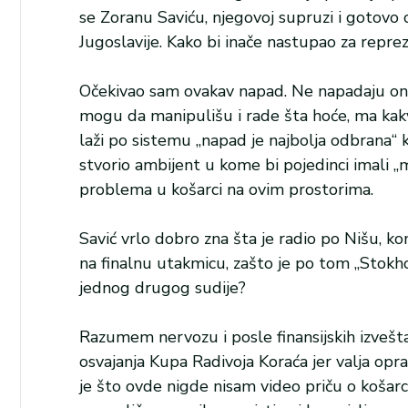
se Zoranu Saviću, njegovoj supruzi i gotovo
Jugoslavije. Kako bi inače nastupao za repr
Očekivao sam ovakav napad. Ne napadaju oni 
mogu da manipulišu i rade šta hoće, ma kakv
laži po sistemu „napad je najbolja odbrana“ k
stvorio ambijent u kome bi pojedinci imali „
problema u košarci na ovim prostorima.
Savić vrlo dobro zna šta je radio po Nišu, kom
na finalnu utakmicu, zašto je po tom „Stok
jednog drugog sudije?
Razumem nervozu i posle finansijskih izvešta
osvajanja Kupa Radivoja Koraća jer valja opr
je što ovde nigde nisam video priču o košarci