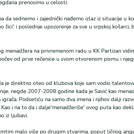
egdana prenosimo u celosti:
a da sednemo i zajednički nađemo izlaz iz situacije u k
žici“ i poslednje upozorenje za sve u srpskoj košarci, b
og menadžera na privremenom radu u KK Partizan vidi
 počev od prve rečenice u svom otvorenom pismu i nje
da je direktno oteo od klubova koje sam vodio talentov
asnije, negde 2007-2008 godine kada je Savić kao mena
 igrača. Podsetiću na samo dva imena i njihov dalji razvo
. Kao i na to da i dalje“menadžeriše“ ovog puta kao dekl
 iz ljubavi.
pamtim malo više po drugim stvarima, poput ličnog an