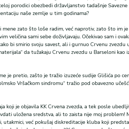
 celoj porodici obezbedi državljanstvo tadašnje Savezn
ezentaciju naše zemlje u tim godinama?
mene zato što loše radim, već naprotiv, zato što im je
im veličina sami sebe doživljavaju. Očekivao sam i ova
ako bi smirio svoju savest, ali i gurnuo Crvenu zvezdu u
materijala“ da tužakaju Crvenu zvezdu u Barseloni kao i
e je pretio, zašto je tražio izuzeće sudije Glišića po ce
holmsko Vršačkom sindromu“ tražio pod obavezno učešće
ja koji je objavila KK Crvena zvezda, a tek posle ubedlj
avdati uložena sredstva, ali to zaista nije moj problem!
, utakmici, već pokušaj diskreditacije kluba koji predsta