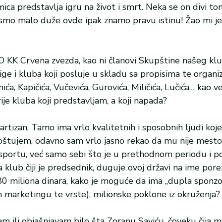
a predstavlja igru na život i smrt. Neka se on divi to
 smo malo duže ovde ipak znamo pravu istinu! Žao mi je,
O KK Crvena zvezda, kao ni članovi Skupštine našeg klu
e i kluba koji posluje u skladu sa propisima te organiza
ića, Kapičića, Vučevića, Gurovića, Miličića, Lučića… kao v
ije kluba koji predstavljam, a koji napada?
rtizan. Tamo ima vrlo kvalitetnih i sposobnih ljudi ko
štujem, odavno sam vrlo jasno rekao da mu nije mesto 
 sportu, već samo sebi što je u prethodnom periodu i p
klub čiji je predsednik, duguje ovoj državi na ime pore
 miliona dinara, kako je moguće da ima „dupla sponzo
marketingu te vrste), milionske poklone iz okruženja?
 ili objašnjavam bilo šta Zoranu Saviću, čoveku čija 