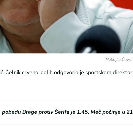
Nebojša Čović 
ić. Čelnik crveno-belih odgovorio je sportskom direktor
obedu Brage protiv Šerifa je 1.45. Meč počinje u 21