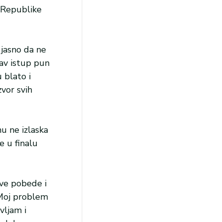
e Republike
 jasno da ne
kav istup pun
 blato i
zvor svih
nu ne izlaska
 u finalu
ive pobede i
 Moj problem
vljam i