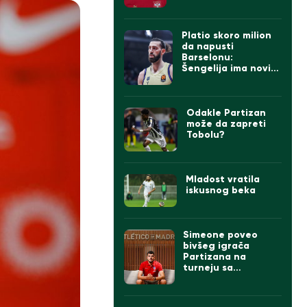
Platio skoro milion
da napusti
Barselonu:
Šengelija ima novi
klub
Odakle Partizan
može da zapreti
Tobolu?
Mladost vratila
iskusnog beka
Simeone poveo
bivšeg igrača
Partizana na
turneju sa
Atletikom