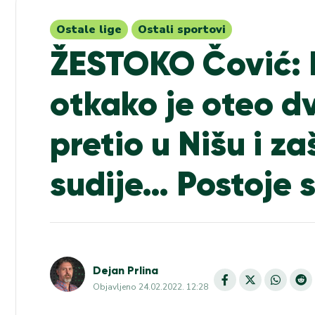
Ostale lige
Ostali sportovi
ŽESTOKO Čović: 
otkako je oteo d
pretio u Nišu i za
sudije… Postoje 
Dejan Prlina
Objavljeno
24.02.2022. 12:28