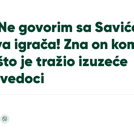
Ne govorim sa Savi
va igrača! Zna on ko
što je tražio izuzeće
svedoci