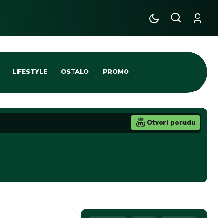
LIFESTYLE
OSTALO
PROMO
TENIS
TIFO SCENA
Otvori ponudu
JA
FUTSAL
TATIVNA KOŠARKA
KROZ OBRUČ!
DBAL
IGE
BLOG
INTERVJU NA MAX