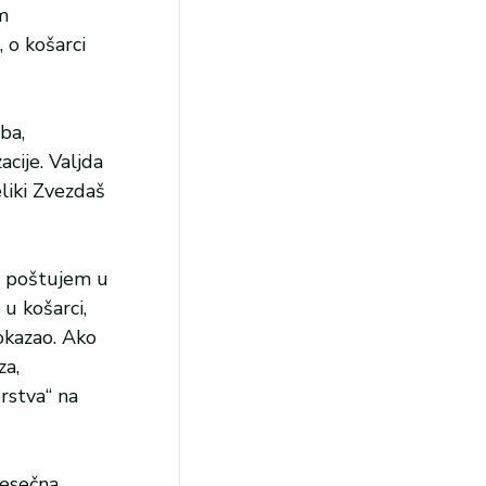
m
 o košarci
ba,
cije. Valjda
eliki Zvezdaš
je poštujem u
u košarci,
okazao. Ako
za,
rstva“ na
mesečna