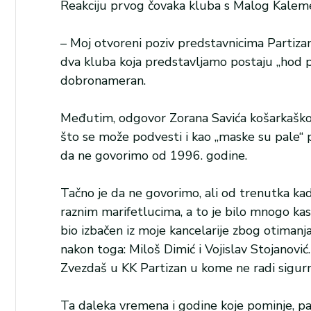
Reakciju prvog čovaka kluba s Malog Kalem
– Moj otvoreni poziv predstavnicima Partizan
dva kluba koja predstavljamo postaju „hod po 
dobronameran.
Međutim, odgovor Zorana Savića košarkašk
što se može podvesti i kao „maske su pale“
da ne govorimo od 1996. godine.
Tačno je da ne govorimo, ali od trenutka ka
raznim marifetlucima, a to je bilo mnogo k
bio izbačen iz moje kancelarije zbog otimanja
nakon toga: Miloš Dimić i Vojislav Stojanović
Zvezdaš u KK Partizan u kome ne radi sigurno
Ta daleka vremena i godine koje pominje, 