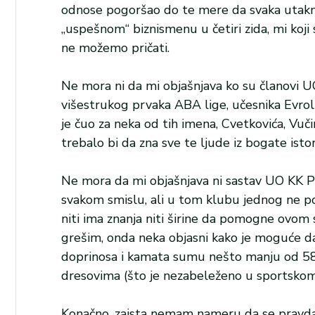
odnose pogoršao do te mere da svaka utakmic
„uspešnom“ biznismenu u četiri zida, mi koji
ne možemo pričati.
Ne mora ni da mi objašnjava ko su članovi U
višestrukog prvaka ABA lige, učesnika Evrolig
je čuo za neka od tih imena, Cvetkovića, Vučin
trebalo bi da zna sve te ljude iz bogate istor
Ne mora da mi objašnjava ni sastav UO KK Pa
svakom smislu, ali u tom klubu jednog ne po
niti ima znanja niti širine da pomogne ovom
grešim, onda neka objasni kako je moguće da 
doprinosa i kamata sumu nešto manju od 580
dresovima (što je nezabeleženo u sportskom 
Konačno, zaista nemam nameru da se pravdam