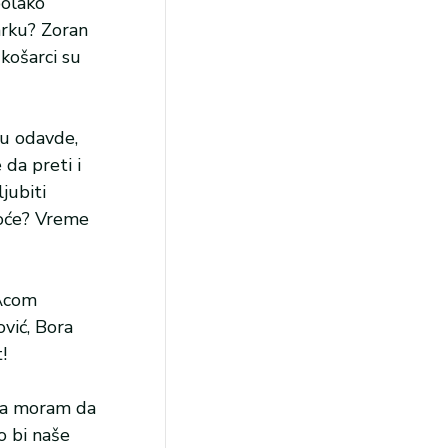
polako
arku? Zoran
košarci su
cu odavde,
 da preti i
jubiti
 hoće? Vreme
 Acom
vić, Bora
!
 da moram da
o bi naše