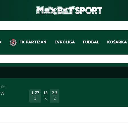
A
FK PARTIZAN
EVROLIGA
FUDBAL
KOŠARKA
DOMAĆI FUDBAL
EVROLIGA
LIGE PETICE
ABA LIGA
EVROPSKA TAKMIČEN
NBA LIGA
NBA
OSTALE LIGE
REPREZEN
1.77
13
2.3
e W
1
x
2
REPREZENTATIVNI FU
OSTALE L