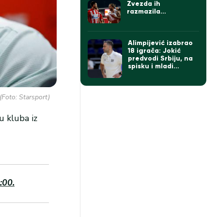
Zvezda ih
razmazila…
Alimpijević izabrao
18 igrača: Jokić
predvodi Srbiju, na
spisku i mladi
Kusturica
(Foto: Starsport)
u kluba iz
:00.