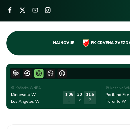
Skip
NAJNOVIJE
FK CRVENA ZVEZD
to
content
Košarka WNBA
Košarka W
1.06
30
11.5
Minnesota W
Portland Fir
1
x
2
Los Angeles W
Toronto W