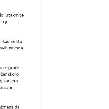
ojoj utakmice
io je
m kao nešto
govih navoda
ane igrače
džer skoro
j karijera
arisani
gažmana da