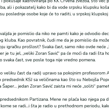
a i pokušaje kadroviranja po KK Crvena zvezda, što već 
uba, ali i pokazatelj kako bi da vode srpsku klupsku koš
 poslednje osobe koje će to raditi, u srpskoj klupskoj 
 valjda je pomislio da niko ne pamti kako je odvodio de
 tog kluba. Kao povratnik, čudi me da je pomislio da može
voju igračku prošlost? Svaka čast, samo niko ovde neće „l
jer je tu jel, „veliki Zoran Savić“ pa će moći da radi šta
to svaka čast, sve posle toga nije vredno pomena.
mao veliku čast da radi) upravo sa pokojnim profesorom
 predsednik KSJ sa veličinama kao što su Nebojša Popo
a Šaper… jedan Zoran Savić zaista mi neće „soliti“ pamet
a predsednikom Partizana. Mene ne plaća kao njega pa
kome se radi…i šta je radio u prethodnom periodu, kak