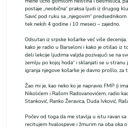
mene lično gomilom neistina i besmislica, p
postaje „neobična“ praksa ljudi iz drugog kl
Savić pod ruku sa „njegovim“ predsednikom su
tek nekih 4 godine i 10 meseci – zajedno.
Odsutan iz srpske košarke već više decenija,
kako je radio u Barseloni i kako je otišao iz
deli lekcije ljudima valjda pozivajući se na s
zemlju po kojoj hoda“ i sklanjati se u stranu 
igranja njegove košarke je davno prošlo, za 
Žao mi je, kao neko ko je napravio FMP (i i
Nikolićem i Rašom Radovanovićem, radio kao
Stanković, Ranko Žeravica, Duda Ivković, Raš
Počev od toga da me stavlja u istu ravan s
recitujem hvalospeve i žmurim na oba oka o 