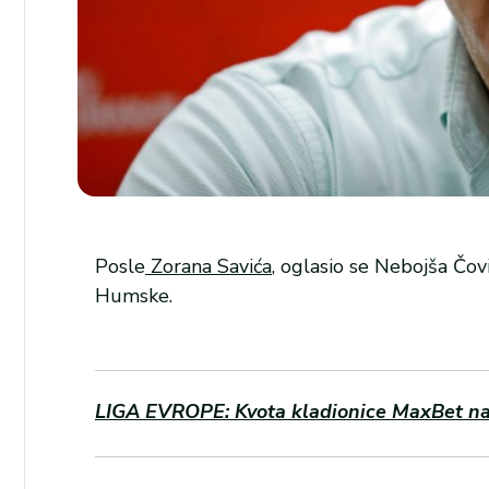
Posle
Zorana Savića
, oglasio se Nebojša Čov
Humske.
LIGA EVROPE: Kvota kladionice MaxBet na p