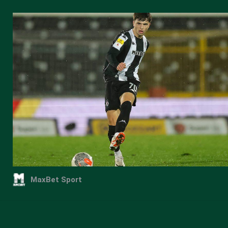
MaxBet Sport