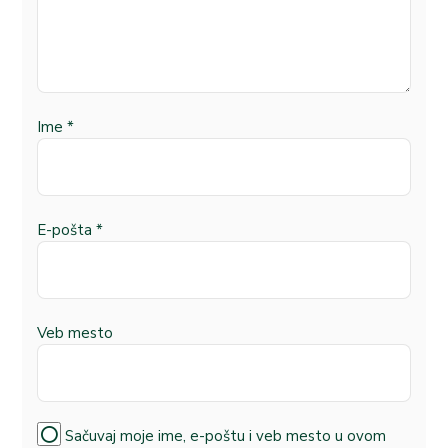
Ime
*
E-pošta
*
Veb mesto
Sačuvaj moje ime, e-poštu i veb mesto u ovom