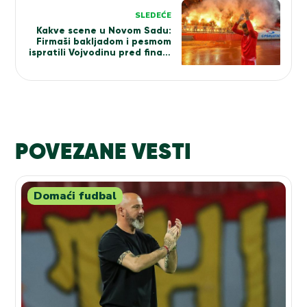
SLEDEĆE
Kakve scene u Novom Sadu:
Firmaši bakljadom i pesmom
ispratili Vojvodinu pred finale
Kupa Srbije protiv Crvene
zvezde (VIDEO)
POVEZANE VESTI
Domaći fudbal