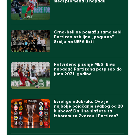
sledi promena u napadu
Crno-beli ne pomažu samo sebi:
Partizan ozbiljno „pogurao“
Srbiju na UEFA listi
Potvrđeno pisanje MBS: Bivši
napadač Partizana potpisao do
juna 2031. godine
Evroliga odabrala: Ovo je
najbolje pojačanje svakog od 20
klubova! Da li se slažete sa
izborom za Zvezdu i Partizan?