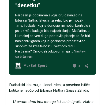
Fudbalski idol mu je Lionel Mesi, a posebno ističe
koliko je
naučio od Bibarsa Nath
a i Gajasa Zahida.
–
U prvom timu ima mnogo iskusnih igrača. Natho