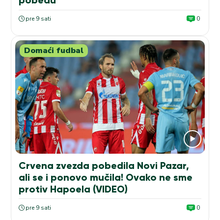
pobedu
pre 9 sati
0
Domaći fudbal
Crvena zvezda pobedila Novi Pazar,
ali se i ponovo mučila! Ovako ne sme
protiv Hapoela (VIDEO)
pre 9 sati
0