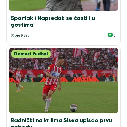
Spartak i Napredak se častili u
gostima
pre 9 sati
0
Domaći fudbal
Radnički na krilima Sisea upisao prvu