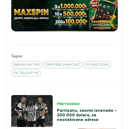
Tagovi:
BIBARS NATHO
DIMITRIJE JANKOVIĆ
FK PARTIZAN
FK TELEOPTIK
Kretanje
PRETHODNO
članka
Partizanu, sasvim iznenada –
200.000 dolara, sa
neočekivane adrese