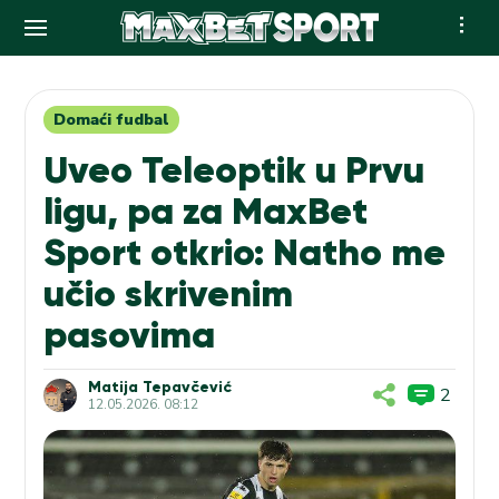
Skip
to
content
Domaći fudbal
Uveo Teleoptik u Prvu
ligu, pa za MaxBet
Sport otkrio: Natho me
učio skrivenim
pasovima
Matija Tepavčević
2
12.05.2026. 08:12