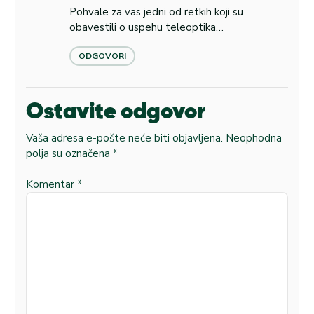
Pohvale za vas jedni od retkih koji su
obavestili o uspehu teleoptika…
ODGOVORI
Ostavite odgovor
Vaša adresa e-pošte neće biti objavljena.
Neophodna
polja su označena
*
Komentar
*