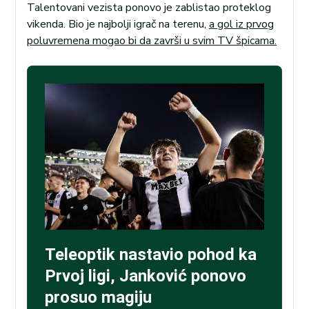
Talentovani vezista ponovo je zablistao proteklog
vikenda. Bio je najbolji igrač na terenu,
a gol iz prvog
poluvremena mogao bi da završi u svim TV špicama.