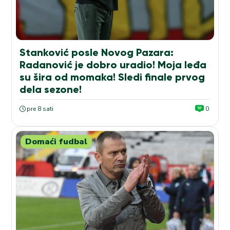
Stanković posle Novog Pazara:
Radanović je dobro uradio! Moja leđa
su šira od momaka! Sledi finale prvog
dela sezone!
pre 8 sati
0
Domaći fudbal