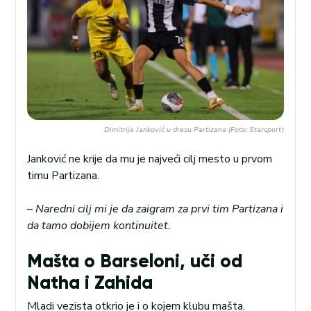
Dimitrije Janković u dresu Partizana (Foto: Starsport)
Janković ne krije da mu je najveći cilj mesto u prvom
timu Partizana.
– Naredni cilj mi je da zaigram za prvi tim Partizana i
da tamo dobijem kontinuitet.
Mašta o Barseloni, uči od
Natha i Zahida
Mladi vezista otkrio je i o kojem klubu mašta.