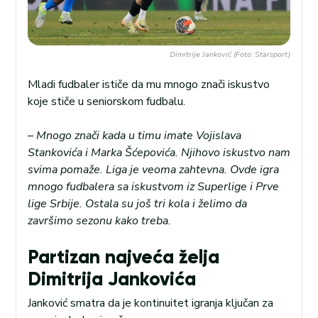
Dimitrije Janković (Foto: Starsport)
Mladi fudbaler ističe da mu mnogo znači iskustvo
koje stiče u seniorskom fudbalu.
– Mnogo znači kada u timu imate Vojislava
Stankovića i Marka Šćepovića. Njihovo iskustvo nam
svima pomaže. Liga je veoma zahtevna. Ovde igra
mnogo fudbalera sa iskustvom iz Superlige i Prve
lige Srbije. Ostala su još tri kola i želimo da
završimo sezonu kako treba.
Partizan najveća želja
Dimitrija Jankovića
Janković smatra da je kontinuitet igranja ključan za