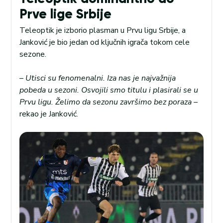
Prve lige Srbije
Teleoptik je izborio plasman u Prvu ligu Srbije, a
Janković je bio jedan od ključnih igrača tokom cele
sezone.
–
Utisci su fenomenalni. Iza nas je najvažnija
pobeda u sezoni. Osvojili smo titulu i plasirali se u
Prvu ligu. Želimo da sezonu završimo bez poraza –
rekao je Janković.