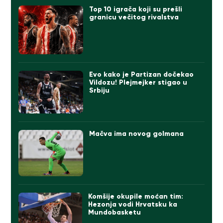
Top 10 igrača koji su prešli
granicu večitog rivalstva
Evo kako je Partizan dočekao
Vildozu! Plejmejker stigao u
Srbiju
Mačva ima novog golmana
Komšije okupile moćan tim:
Hezonja vodi Hrvatsku ka
Mundobasketu