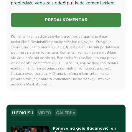
pregledaču veba za sledeći put kada komentarišem.
Komentari koji sadrže psovke, uvredljive, vulgarne, preteće,
rasističke ili šovinističke poruke neće biti objavljeni. Strogo je
zabranjeno lažno predstavljanje, tj. ostavljanje lažnih podataka u
poljima za slanje komentara. Komentari koji su napisani velikim
slovima neće biti odobreni. Redakcija MaxbetSport.rs ima pravo
da ne odobri komentare koji su uvredljivi, koji pozivaju na rasnu i
etničku mržnju i ne doprinose normalnoj komunikaciji između
čitalaca ovog portala. Mišljenja iznešena u komentarima su
privatno mišljenje autora komentara i ne odražavaju stavove
redakcije MaxbetSport.rs.
U FOKUSU
VIDEO
GALERIJA
Ponovo na golu Radanović, ali