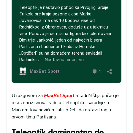
U razgovoru za
MaxBet Sport
mladi Nišlija pričao je
o sezoni iz snova, radu u Teleoptiku, saradnji sa
Markom Jovanovićem, ali i o želji da ostavi trag u
prvom timu Partizana.
Teleoptik dominantno do