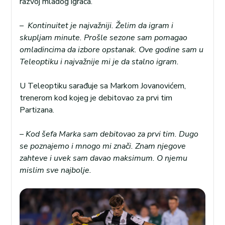
razvoj mladog igrača.
– Kontinuitet je najvažniji. Želim da igram i
skupljam minute. Prošle sezone sam pomagao
omladincima da izbore opstanak. Ove godine sam u
Teleoptiku i najvažnije mi je da stalno igram.
U Teleoptiku sarađuje sa Markom Jovanovićem,
trenerom kod kojeg je debitovao za prvi tim
Partizana.
– Kod šefa Marka sam debitovao za prvi tim. Dugo
se poznajemo i mnogo mi znači. Znam njegove
zahteve i uvek sam davao maksimum. O njemu
mislim sve najbolje.