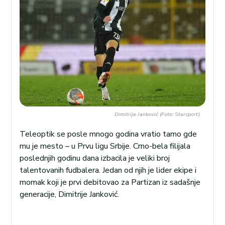
Dimitrije Janković (Foto: Starsport)
Teleoptik se posle mnogo godina vratio tamo gde
mu je mesto – u Prvu ligu Srbije. Crno-bela filijala
poslednjih godinu dana izbacila je veliki broj
talentovanih fudbalera. Jedan od njih je lider ekipe i
momak koji je prvi debitovao za Partizan iz sadašnje
generacije, Dimitrije Janković.