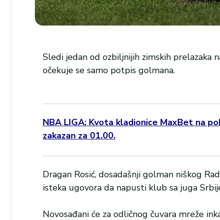
Sledi jedan od ozbiljnijih zimskih prelazaka 
očekuje se samo potpis golmana.
NBA LIGA: Kvota kladionice MaxBet na pob
zakazan za 01.00.
Dragan Rosić, dosadašnji golman niškog Radn
isteka ugovora da napusti klub sa juga Srbij
Novosađani će za odličnog čuvara mreže inka