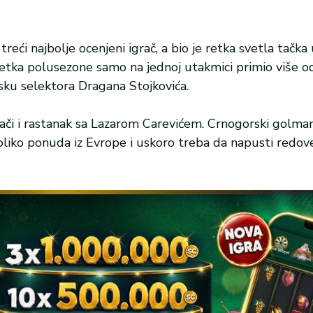
treći najbolje ocenjeni igrač, a bio je retka svetla tačka
ršetka polusezone samo na jednoj utakmici primio više o
sku selektora Dragana Stojkovića.
či i rastanak sa Lazarom Carevićem. Crnogorski golman,
iko ponuda iz Evrope i uskoro treba da napusti redove