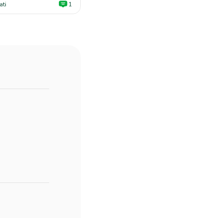
ati
1