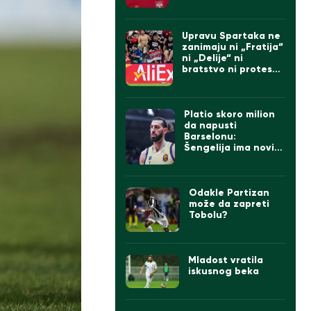
Upravu Spartaka ne
zanimaju ni „Fratija“
ni „Delije“ ni
bratstvo ni protesti:
Doveli Albanca sa
tetovažom
komadanta UČK
(FOTO)
Platio skoro milion
da napusti
Barselonu:
Šengelija ima novi
klub
Odakle Partizan
može da zapreti
Tobolu?
Mladost vratila
iskusnog beka