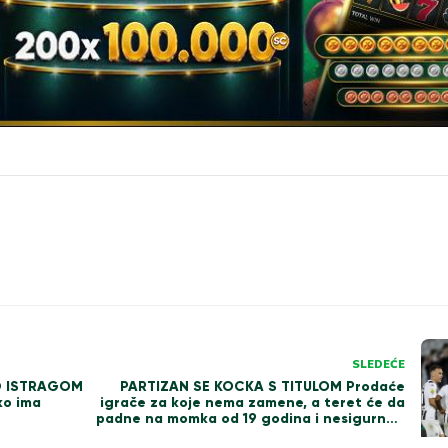
SLEDEĆE
PARTIZAN SE KOCKA S TITULOM Prodaće
D ISTRAGOM
igrače za koje nema zamene, a teret će da
ko ima
padne na momka od 19 godina i nesigurnog
štopera