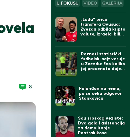
U FOKUSU
VIDEO
GALERIJA
„Luda“ priča
ovela
transfera Ovusua:
Zvezda odbila kripto
valute, Izraelci bili
sumnjičavi, na kraju
umešan Bajern iz
Minhena
Poznati statistički
fudbalski sajt veruje
u Zvezdu: Evo koliko
joj procenata daje
da će da prođe
Hapoel (FOTO)
8
Holanđanina nema,
pa se čeka odgovor
Stankovića
Šou srpskog veziste:
Dva gola i asistencija
za demoliranje
Pantrakikosa