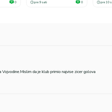
0
pre 9 sati
0
pre 10 s
ka Vojvodine.Mislim da je klub primio najvise zicer golova