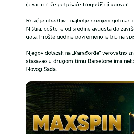
čuvar mreže potpisaće trogodišnji ugovor.
Rosić je ubedljivo najbolje ocenjeni golman i 
Nišlija, pošto je od sredine avgusta do zav
gola. Prošle godine povremeno je bio na spi
Njegov dolazak na „Karađorđe“ verovatno zna
stasavao u drugom timu Barselone ima nekol
Novog Sada.