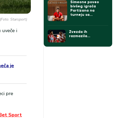
Simeone poveo
bivšeg igrača
Partizana na
turneju sa
Atletikom
(Foto: Starsport)
u uveče i
Zvezda ih
razmazila…
eča je
ci pre
Bet Sport