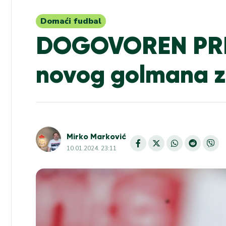
Domaći fudbal
DOGOVOREN PREL
novog golmana z
Mirko Marković
10.01.2024. 23:11