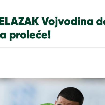
AZAK Vojvodina d
a proleće!