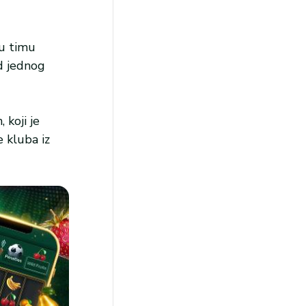
 u timu
d jednog
 koji je
 kluba iz