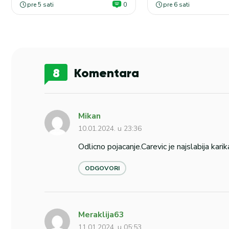
pre 5 sati
0
pre 6 sati
8
Komentara
Mikan
10.01.2024. u 23:36
Odlicno pojacanje.Carevic je najslabija kari
ODGOVORI
Meraklija63
11.01.2024. u 05:53