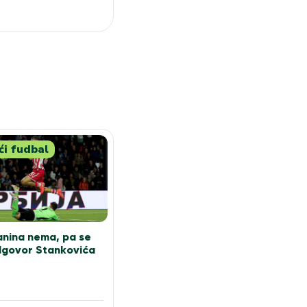
i fudbal
nina nema, pa se
dgovor Stankovića