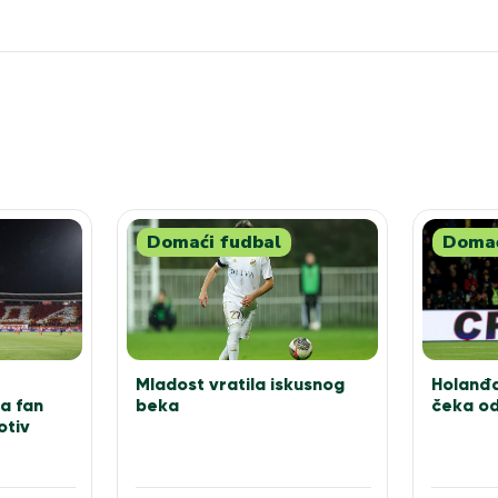
Domaći fudbal
Domać
Holanđa
Mladost vratila iskusnog
čeka o
a fan
beka
otiv