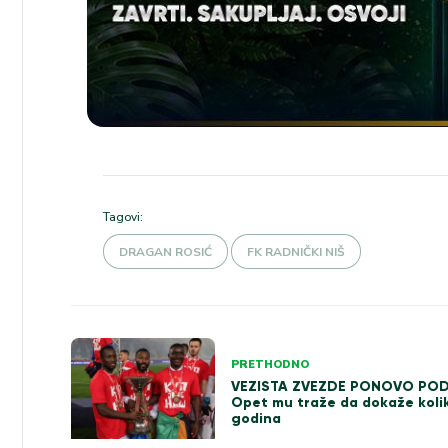
Tagovi:
DRAGAN ROSIĆ
FK RADNIČKI NIŠ
Kretanje
PRETHODNO
VEZISTA ZVEZDE PONOVO PO
članka
Opet mu traže da dokaže koli
godina