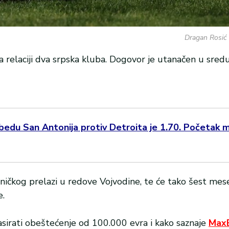
Dragan Rosić 
na relaciji dva srpska kluba. Dogovor je utanačen u sred
edu San Antonija protiv Detroita je 1.70. Početak m
ičkog prelazi u redove Vojvodine, te će tako šest mese
e.
sirati obeštećenje od 100.000 evra i kako saznaje
Max