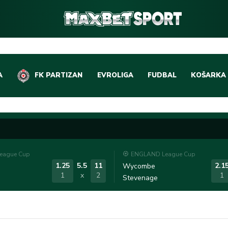
A
FK PARTIZAN
EVROLIGA
FUDBAL
KOŠARKA
DOMAĆI FUDBAL
EVROLIGA
LIGE PETICE
ABA LIGA
EVROPSKA TAKMIČEN
NBA LIGA
eague Cup
ENGLAND League Cup
OSTALE LIGE
REPREZEN
1.25
5.5
11
2.1
Wycombe
1
x
2
1
Stevenage
REPREZENTATIVNI FU
OSTALE L