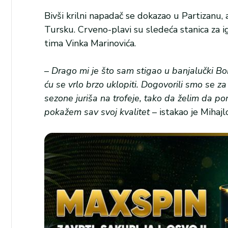
Bivši krilni napadač se dokazao u Partizanu,
Tursku. Crveno-plavi su sledeća stanica za i
tima Vinka Marinovića.
–
Drago mi je što sam stigao u banjalučki Bo
ću se vrlo brzo uklopiti. Dogovorili smo se 
sezone juriša na trofeje, tako da želim da po
pokažem sav svoj kvalitet
– istakao je Mihajlo