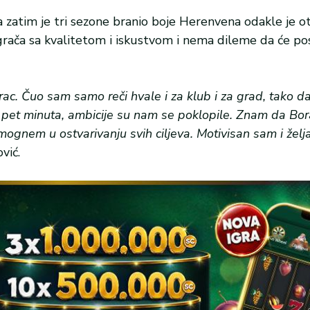
 a zatim je tri sezone branio boje Herenvena odakle je o
grača sa kvalitetom i iskustvom i nema dileme da će po
rac. Čuo sam samo reči hvale i za klub i za grad, tako d
za pet minuta, ambicije su nam se poklopile. Znam da Bo
mognem u ostvarivanju svih ciljeva. Motivisan sam i želj
vić.