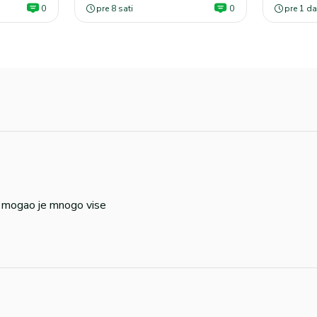
0
pre 8 sati
0
pre 1 d
u, mogao je mnogo vise