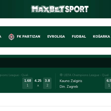
A
FK PARTIZAN
EVROLIGA
FUDBAL
KOŠARKA
DOMAĆI FUDBAL
EVROLIGA
LIGE PETICE
ABA LIGA
EVROPSKA TAKMIČEN
NBA LIGA
ions League - Qual.
UEFA Champions League - Qual.
OSTALE LIGE
REPREZEN
1.68
4.25
3.8
6.
Kauno Zalgiris
1
x
2
1
Din. Zagreb
REPREZENTATIVNI FU
OSTALE L