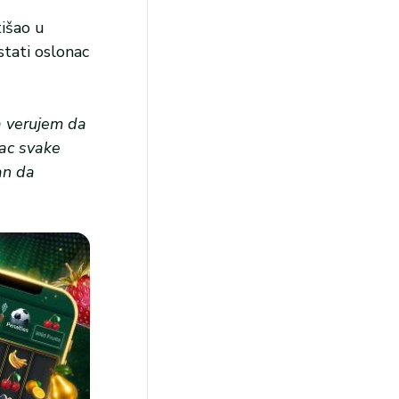
tišao u
stati oslonac
a verujem da
rac svake
an da