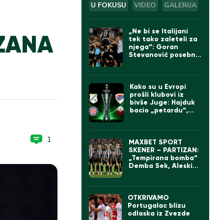
U FOKUSU
VIDEO
GALERIJA
„Ne bi se Italijani
IZANA
tek tako zaleteli za
njega“: Goran
Stevanović posebno
izdvojio jednog
igrača Partizana
Kako su u Evropi
prošli klubovi iz
bivše Juge: Hajduk
bacio „petardu“,
velika pobeda Borca
1
MAXBET SPORT
SKENER – PARTIZAN:
„Tempirana bomba“
Demba Sek, Aleskić
sve bolji, ali „parni
valjak“ ima ogroman
problem
OTKRIVAMO
Portugalac blizu
odlaska iz Zvezde