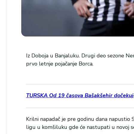
Iz Doboja u Banjaluku. Drugi deo sezone Ne
prvo letnje pojačanje Borca.
TURSKA Od 19 časova Bašakšehir dočekuje 
Krilni napadač je pre godinu dana napustio S
ligu u komšiluku gde će nastupati u novoj sez