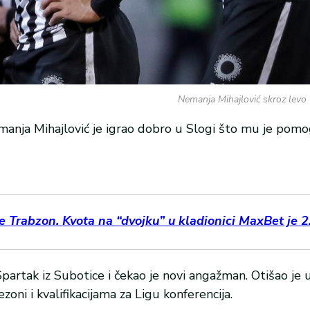
Nemanja Mihajlović skroz levo 
manja Mihajlović je igrao dobro u Slogi što mu je pom
Trabzon. Kvota na “dvojku” u kladionici MaxBet je 2
partak iz Subotice i čekao je novi angažman. Otišao je 
oni i kvalifikacijama za Ligu konferencija.