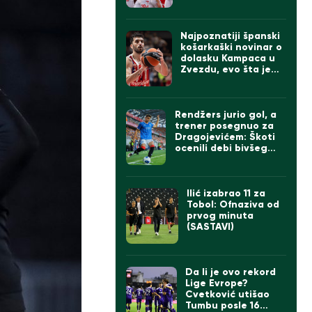
Najpoznatiji španski
košarkaški novinar o
dolasku Kampaca u
Zvezdu, evo šta je
rekao
Rendžers jurio gol, a
trener posegnuo za
Dragojevićem: Škoti
ocenili debi bivšeg
kapitena Partizana
Ilić izabrao 11 za
Tobol: Ofnaziva od
prvog minuta
(SASTAVI)
Da li je ovo rekord
Lige Evrope?
Cvetković utišao
Tumbu posle 16