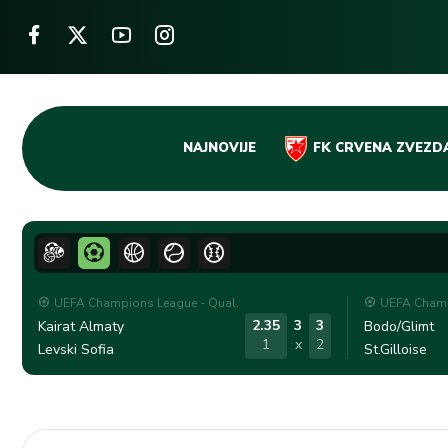
Skip
NAJNOVIJE
FK CRVENA ZVEZD
to
content
UEFA Champions League - Qual.
UEFA Champ
2.35
3
3
Kairat Almaty
Bodo/Glimt
1
x
2
Levski Sofia
St.Gilloise