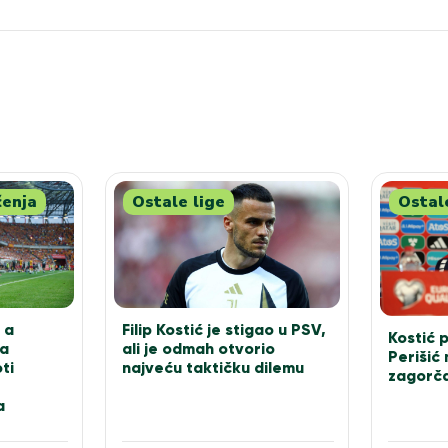
čenja
Ostale lige
Ostal
 a
Filip Kostić je stigao u PSV,
Kostić 
za
ali je odmah otvorio
Perišić
ti
najveću taktičku dilemu
zagorča
a