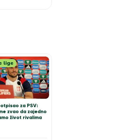
e lige
potpisao za PSV:
 me zvao da zajedno
mo život rivalima