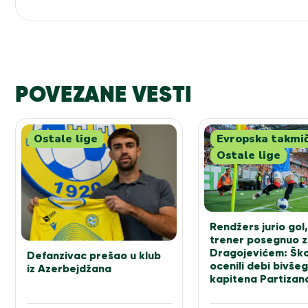
POVEZANE VESTI
Ostale lige
Evropska takmi
Ostale lige
Rendžers jurio gol,
trener posegnuo 
Dragojevićem: Ško
Defanzivac prešao u klub
ocenili debi bivšeg
iz Azerbejdžana
kapitena Partizan