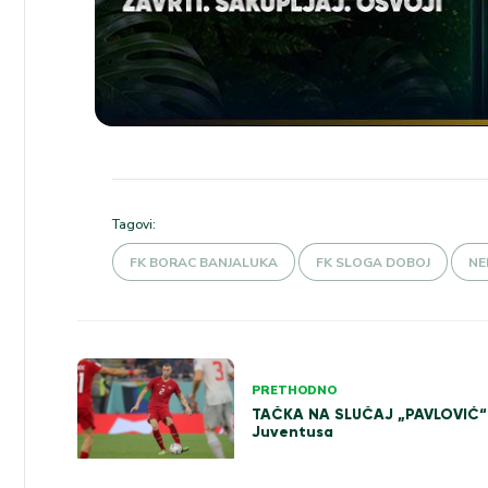
Tagovi:
FK BORAC BANJALUKA
FK SLOGA DOBOJ
NE
Kretanje
PRETHODNO
članka
TAČKA NA SLUČAJ „PAVLOVIĆ“ 
Juventusa