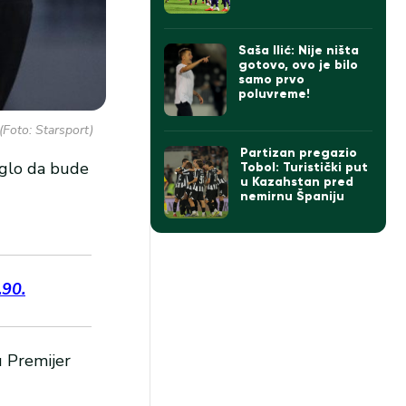
sekundi (VIDEO)
Saša Ilić: Nije ništa
gotovo, ovo je bilo
samo prvo
poluvreme!
(Foto: Starsport)
Partizan pregazio
oglo da bude
Tobol: Turistički put
u Kazahstan pred
nemirnu Španiju
.90.
u Premijer