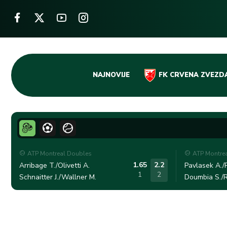
Skip
NAJNOVIJE
FK CRVENA ZVEZD
to
content
ATP Montreal Doubles
ATP Montre
1.65
2.2
Arribage T./Olivetti A.
Pavlasek A./R
1
2
Schnaitter J./Wallner M.
Doumbia S./R