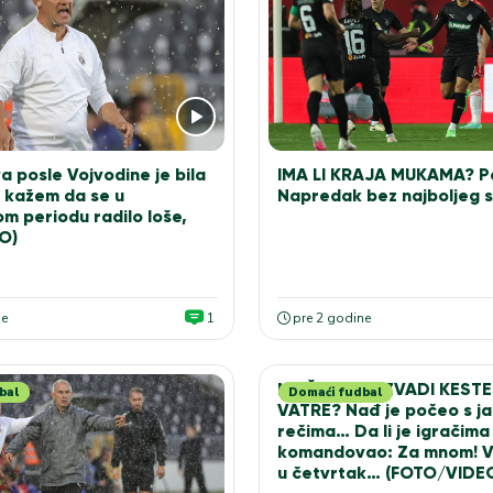
a posle Vojvodine je bila
IMA LI KRAJA MUKAMA? Pa
e kažem da se u
Napredak bez najboljeg 
m periodu radilo loše,
O)
ne
1
pre 2 godine
MOŽE LI DA IZVADI KESTE
bal
Domaći fudbal
VATRE? Nađ je počeo s j
rečima… Da li je igračima
komandovao: Za mnom! 
u četvrtak… (FOTO/VIDE