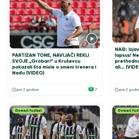
NAĐ: Izjav
lapsus! N
PARTIZAN TONE, NAVIJAČI REKLI
prethodno
SVOJE „Grobari“ u Kruševcu
ali… (VIDE
pokazali šta misle o smeni trenera i
Nađu (VIDEO)
pre 2 godine
7
pre 2 godi
Domaći fudbal
Domaći fud