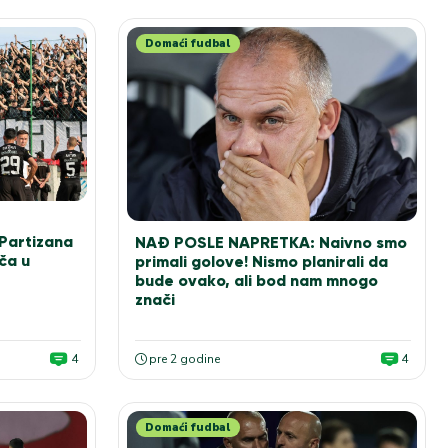
Domaći fudbal
Partizana
NAĐ POSLE NAPRETKA: Naivno smo
ča u
primali golove! Nismo planirali da
bude ovako, ali bod nam mnogo
znači
4
pre 2 godine
4
Domaći fudbal