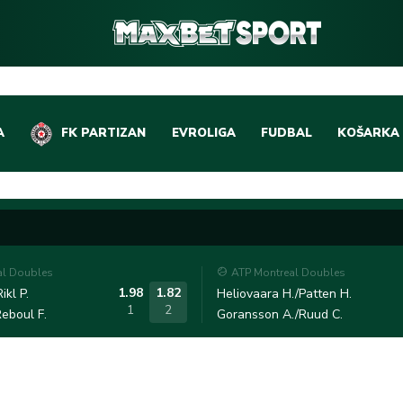
A
FK PARTIZAN
EVROLIGA
FUDBAL
KOŠARKA
DOMAĆI FUDBAL
EVROLIGA
LIGE PETICE
ABA LIGA
EVROPSKA TAKMIČEN
NBA LIGA
al Doubles
ATP Montreal Doubles
OSTALE LIGE
REPREZEN
1.98
1.82
ikl P.
Heliovaara H./Patten H.
1
2
eboul F.
Goransson A./Ruud C.
REPREZENTATIVNI FU
OSTALE L