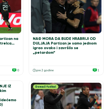
rtizan na
NAĐ MORA DA BUDE HRABRIJI OD
strelca…
DULJAJA Partizan je samo jednom
igrao ovako i završilo se
„petardom“
0
pre 2 godine
1
NJE IZ
Domaći fudbal
akim
Videćemo
O)