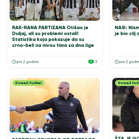
RAK-RANA PARTIZANA Otišao je
NAĐ: Nismo
Duljaj, ali su problemi ostali!
je bio cil
Statistika koja pokazuje da su
crno-beli na nivou tima sa dna lige
pre 2 godine
3
pre 2 godi
Domaći fudbal
Domaći fud
ŠTA JE G