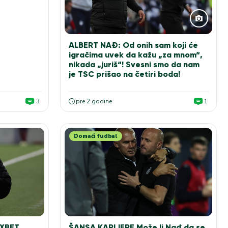
ALBERT NAĐ: Od onih sam koji će
igračima uvek da kažu „za mnom“,
nikada „juriš“! Svesni smo da nam
je TSC prišao na četiri boda!
3
pre 2 godine
1
Domaći fudbal
XBET
ŠANSA KARIJERE Može li Nađ da se