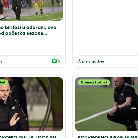
 bili loši u odbrani, ovo
j od početka sezone…
ne
5
pre 2 godine
bal
Domaći fudbal
OVORIO DULJAJ DOK SU
POTVRĐENO PISANJE MA