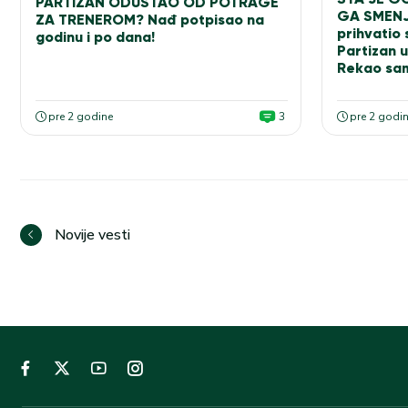
PARTIZAN ODUSTAO OD POTRAGE
GA SMENJI
ZA TRENEROM? Nađ potpisao na
prihvatio
godinu i po dana!
Partizan u
Rekao sa
pre 2 godine
3
pre 2 godi
Novije vesti