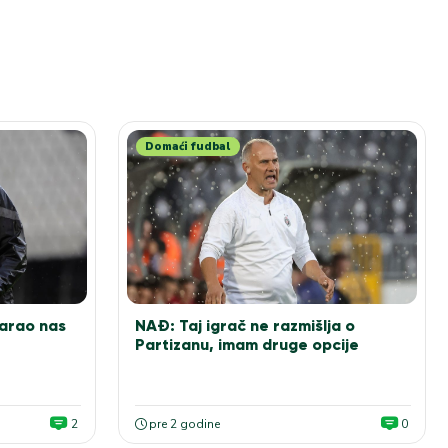
Domaći fudbal
arao nas
NAĐ: Taj igrač ne razmišlja o
Partizanu, imam druge opcije
2
pre 2 godine
0