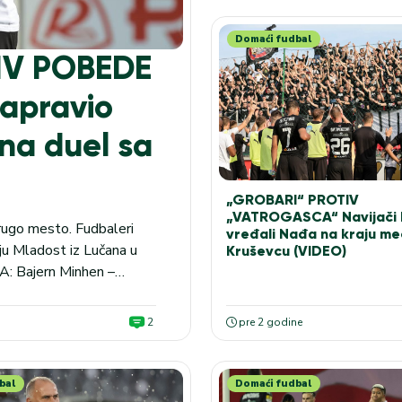
Domaći fudbal
IV POBEDE
apravio
na duel sa
„GROBARI“ PROTIV
„VATROGASCA“ Navijači 
drugo mesto. Fudbaleri
vređali Nađa na kraju me
u Mladost iz Lučana u
Kruševcu (VIDEO)
A: Bajern Minhen –
ci Maxbet iznosi 1.40
...
2
pre 2 godine
bal
Domaći fudbal