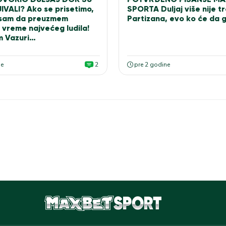
VALI? Ako se prisetimo,
SPORTA Duljaj više nije t
 sam da preuzmem
Partizana, evo ko će da g
 vreme najvećeg ludila!
m Vazuri…
ne
2
pre 2 godine