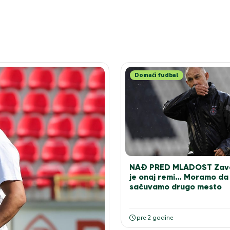
Domaći fudbal
NAĐ PRED MLADOST Zav
je onaj remi… Moramo da
sačuvamo drugo mesto
pre 2 godine