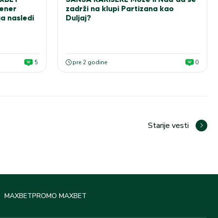
rener
zadrži na klupi Partizana kao
a nasledi
Duljaj?
5
pre 2 godine
0
Starije vesti
MAXBET
PROMO MAXBET