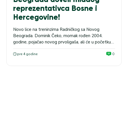
reprezentativca Bosne i
Hercegovine!
Novo lice na treninzima Radničkog sa Novog
Beograda. Dominik Čeko, momak rođen 2004.
godine, pojačao novog prvoligaša, ali će u početku
igrati za omladince ovog kluba. Kvalifikacije za LŠ:
Na meču Karabag – Cirih, naša kladionica nudi kvotu
pre 4 godine
0
2.25 za igru ug 3+. Čeko igra na poziciji levog beka,
prošle sezone bio je član hrvatskog...