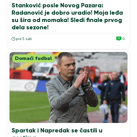
Stanković posle Novog Pazara:
Radanović je dobro uradio! Moja leđa
su šira od momaka! Sledi finale prvog
dela sezone!
pre 5 sati
0
Domaći fudbal
Spartak i Napredak se častili u