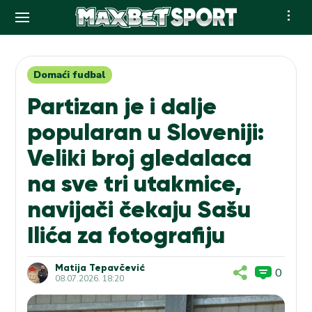
Skip
to
content
Domaći fudbal
Partizan je i dalje
popularan u Sloveniji:
Veliki broj gledalaca
na sve tri utakmice,
navijači čekaju Sašu
Ilića za fotografiju
Matija Tepavčević
0
08.07.2026. 18:20