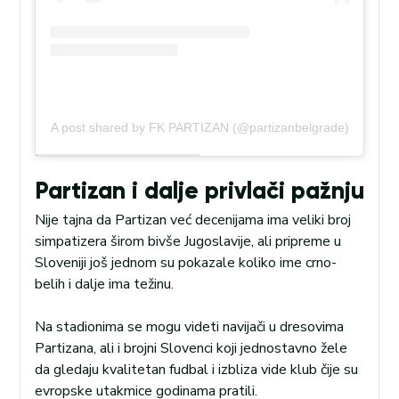
A post shared by FK PARTIZAN (@partizanbelgrade)
Partizan i dalje privlači pažnju
Nije tajna da Partizan već decenijama ima veliki broj
simpatizera širom bivše Jugoslavije, ali pripreme u
Sloveniji još jednom su pokazale koliko ime crno-
belih i dalje ima težinu.
Na stadionima se mogu videti navijači u dresovima
Partizana, ali i brojni Slovenci koji jednostavno žele
da gledaju kvalitetan fudbal i izbliza vide klub čije su
evropske utakmice godinama pratili.