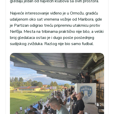
gledaju jedan od najvećih klubova sa ovih prostora.
Najveće interesovanje viđeno je u Ormožu, gradiću
udaljenom oko sat vremena vožnje od Maribora, gde
je Partizan odigrao treću pripremnu utakmicu protiv
Nefčija. Mesta na tribinama praktično nije bilo, a veliki
broj gledalaca ostao je i dugo posle poslednjeg
sudijskog zvižduka. Razlog nije bio samo fudbal.