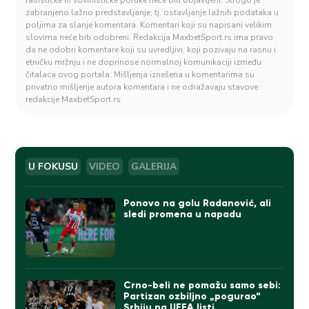
rasističke ili šovinističke poruke neće biti objavljeni. Strogo je
zabranjeno lažno predstavljanje, tj. ostavljanje lažnih podataka u
poljima za slanje komentara. Komentari koji su napisani velikim
slovima neće biti odobreni. Redakcija MaxbetSport.rs ima pravo
da ne odobri komentare koji su uvredljivi, koji pozivaju na rasnu i
etničku mržnju i ne doprinose normalnoj komunikaciji između
čitalaca ovog portala. Mišljenja iznešena u komentarima su
privatno mišljenje autora komentara i ne odražavaju stavove
redakcije MaxbetSport.rs.
U FOKUSU
VIDEO
GALERIJA
Ponovo na golu Radanović, ali
sledi promena u napadu
Crno-beli ne pomažu samo sebi:
Partizan ozbiljno „pogurao“
Srbiju na UEFA listi