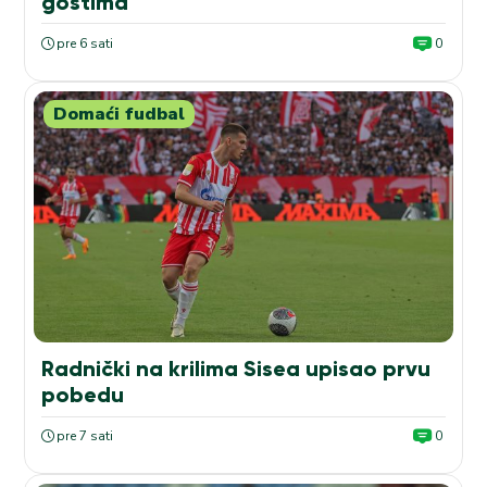
gostima
pre 6 sati
0
Domaći fudbal
Radnički na krilima Sisea upisao prvu
pobedu
pre 7 sati
0