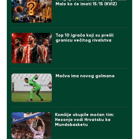
Malo ko će imati 15/15 (KVIZ)
Top 10 igrača koji su prešli
granicu večitog rivalstva
Mačva ima novog golmana
Komšije okupile moćan tim:
Hezonja vodi Hrvatsku ka
Mundobasketu