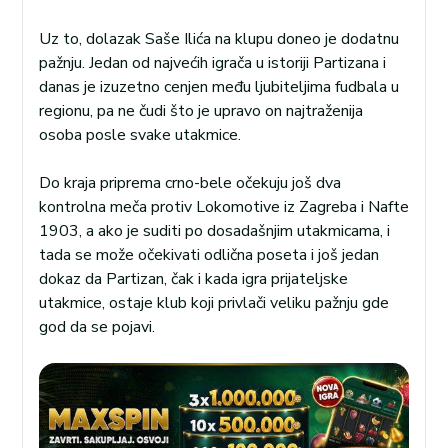
Uz to, dolazak Saše Ilića na klupu doneo je dodatnu
pažnju. Jedan od najvećih igrača u istoriji Partizana i
danas je izuzetno cenjen među ljubiteljima fudbala u
regionu, pa ne čudi što je upravo on najtraženija
osoba posle svake utakmice.
Do kraja priprema crno-bele očekuju još dva
kontrolna meča protiv Lokomotive iz Zagreba i Nafte
1903, a ako je suditi po dosadašnjim utakmicama, i
tada se može očekivati odlična poseta i još jedan
dokaz da Partizan, čak i kada igra prijateljske
utakmice, ostaje klub koji privlači veliku pažnju gde
god da se pojavi.