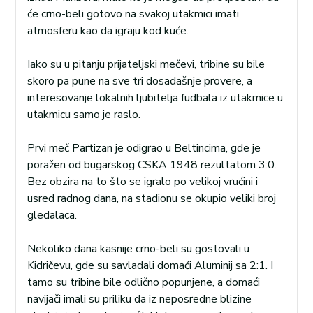
će crno-beli gotovo na svakoj utakmici imati
atmosferu kao da igraju kod kuće.
Iako su u pitanju prijateljski mečevi, tribine su bile
skoro pa pune na sve tri dosadašnje provere, a
interesovanje lokalnih ljubitelja fudbala iz utakmice u
utakmicu samo je raslo.
Prvi meč Partizan je odigrao u Beltincima, gde je
poražen od bugarskog CSKA 1948 rezultatom 3:0.
Bez obzira na to što se igralo po velikoj vrućini i
usred radnog dana, na stadionu se okupio veliki broj
gledalaca.
Nekoliko dana kasnije crno-beli su gostovali u
Kidričevu, gde su savladali domaći Aluminij sa 2:1. I
tamo su tribine bile odlično popunjene, a domaći
navijači imali su priliku da iz neposredne blizine