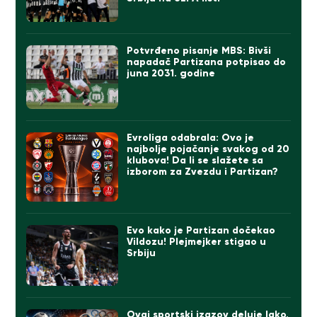
Potvrđeno pisanje MBS: Bivši
napadač Partizana potpisao do
juna 2031. godine
Evroliga odabrala: Ovo je
najbolje pojačanje svakog od 20
klubova! Da li se slažete sa
izborom za Zvezdu i Partizan?
Evo kako je Partizan dočekao
Vildozu! Plejmejker stigao u
Srbiju
Ovaj sportski izazov deluje lako.