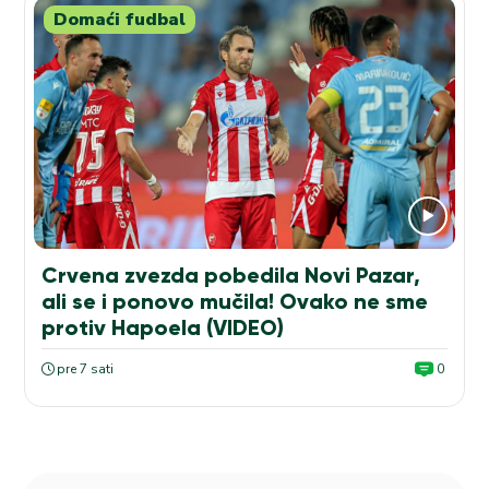
Domaći fudbal
Crvena zvezda pobedila Novi Pazar,
ali se i ponovo mučila! Ovako ne sme
protiv Hapoela (VIDEO)
pre 7 sati
0