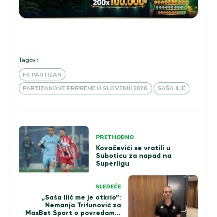
Tagovi:
FK PARTIZAN
PARTIZANOVE PRIPREME U SLOVENIJI 2026.
SAŠA ILIĆ
Kretanje
PRETHODNO
članka
Kovačevići se vratili u
Suboticu za napad na
Superligu
SLEDEĆE
„Saša Ilić me je otkrio“:
Nemanja Trifunović za
MaxBet Sport o povredama,