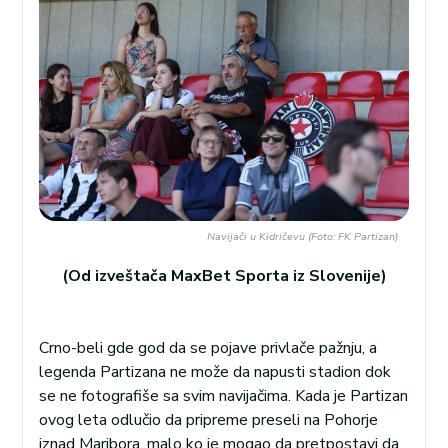
Navijači u Kidričevu (Foto: FK Partizan)
(Od izveštača MaxBet Sporta iz Slovenije)
Crno-beli gde god da se pojave privlače pažnju, a
legenda Partizana ne može da napusti stadion dok
se ne fotografiše sa svim navijačima. Kada je Partizan
ovog leta odlučio da pripreme preseli na Pohorje
iznad Maribora, malo ko je mogao da pretpostavi da