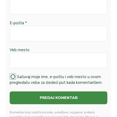
E-pošta
*
Veb mesto
Sačuvaj moje ime, e-poštu i veb mesto u ovom
pregledaču veba za sledeći put kada komentarišem.
Komentari koji sadrže psovke, uvredljive, vulgarne, preteće,