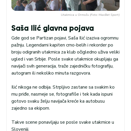
Utakmica u Ormožu (Foto: MaxBet Sport)
Saša Ilić glavna pojava
Gde god se Partizan pojavi, Saša Ilić izaziva ogromnu
pažnju. Legendarni kapiten crno-belih i rekorder po
broju odigranih utakmica za klub očigledno uživa veliki
ugled i van Srbije. Posle svake utakmice okupljaju ga
navijači svih generacija, traže zajedničku fotografiju,
autogram ili nekoliko minuta razgovora.
Ilić nikoga ne odbija. Strpljivo zastane sa svakim ko
mu priđe, nasmeje se, fotografiše i tek kada ispuni
gotovo svaku želju navijača kreće ka autobusu
zajedno sa ekipom.
Takve scene ponavljaju se posle svake utakmice u
Sloveniji.