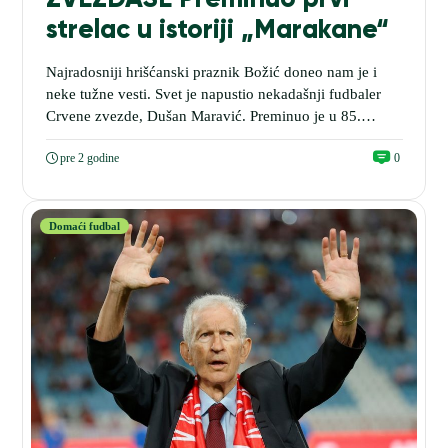
strelac u istoriji „Marakane“
Najradosniji hrišćanski praznik Božić doneo nam je i
neke tužne vesti. Svet je napustio nekadašnji fudbaler
Crvene zvezde, Dušan Maravić. Preminuo je u 85.
godini. Njegovo ime će da bude zlatnim slovima upisano
pre 2 godine
0
u istoriju Crvene zvezde kao prvi strelac na otvaranju
„Marakane“ 1963. godine. Postigao je vodeći gol protiv
Rijeke u ligi velike Jugoslavije....
Domaći fudbal