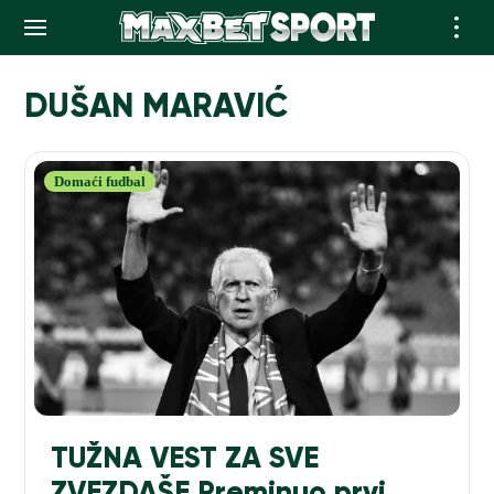
Skip
to
DUŠAN MARAVIĆ
content
Domaći fudbal
TUŽNA VEST ZA SVE
ZVEZDAŠE Preminuo prvi