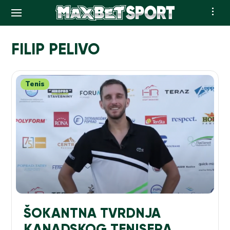
Skip
to
FILIP PELIVO
content
Tenis
ŠOKANTNA TVRDNJA
KANADSKOG TENISERA