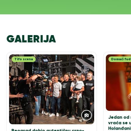
GALERIJA
Tifo scena
Domaći fud
Jedan od n
vraća se u
Holanđani
Beograd dobio autentičnu crno-