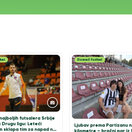
bal
Domaći fudbal
ajboljih futsalera Srbije
 Drugu ligu: Leteći
Ljubav prema Partizanu n
n sklapa tim za napad na
kilometre – bračni par iz