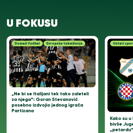
U FOKUSU
Domaći fudbal
Evropska takmičenja
Ostali spor
„Ne bi se Italijani tek tako zaleteli
za njega“: Goran Stevanović
posebno izdvojio jednog igrača
Partizana
Kako su u 
bivše Jug
„petardu“