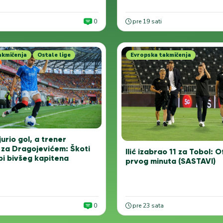
0
pre 19 sati
akmičenja
Ostale lige
Evropska takmičenja
urio gol, a trener
za Dragojevićem: Škoti
Ilić izabrao 11 za Tobol: 
bi bivšeg kapitena
prvog minuta (SASTAVI)
0
pre 23 sata