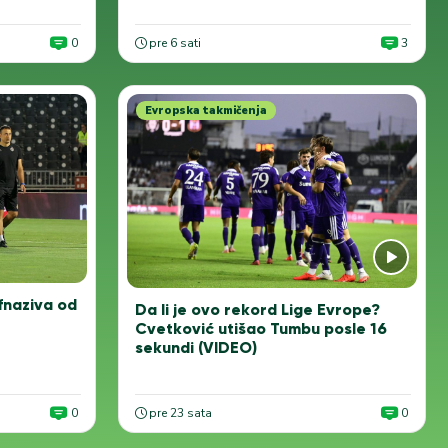
0
pre 6 sati
3
Evropska takmičenja
Ofnaziva od
Da li je ovo rekord Lige Evrope?
Cvetković utišao Tumbu posle 16
sekundi (VIDEO)
0
pre 23 sata
0