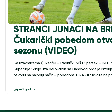
STRANCI JUNACI NA B
Čukarički pobedom otv
sezonu (VIDEO)
Sa utakmicama Čukarički – Radnički Niš i Spartak – IMT,
Superlige Srbije. Iza belo-crnih sa Banovog brda je istori
otvorili na najbolji način – pobedom. BRAZIL: Kvota na 
protiv Flamenga u našoj kladionici je 2.30. Meč počinje u 
bolji od...
pre 3 godine