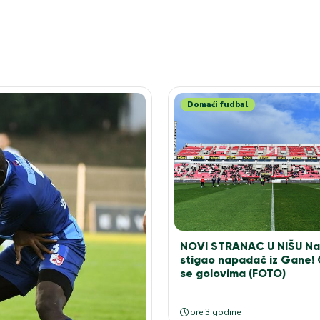
Domaći fudbal
NOVI STRANAC U NIŠU Na
stigao napadač iz Gane!
se golovima (FOTO)
pre 3 godine