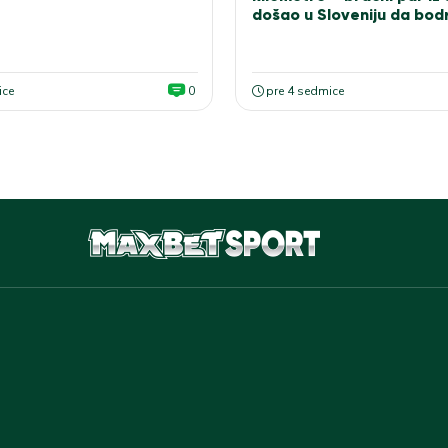
došao u Sloveniju da bodr
bele
ice
0
pre 4 sedmice