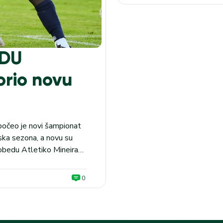
RDU
orio novu
 počeo je novi šampionat
jska sezona, a novu su
pobedu Atletiko Mineira
02:00. Čukarički je bio
0