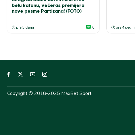
elitu!
belu kafanu, večeras premijera
nove pesme Partizana! (FOTO)
pre 5 dana
0
pre 4 sedm
Copyright © 2018-2025 MaxBet Sport