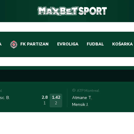
A
FK PARTIZAN
EVROLIGA
FUDBAL
KOŠARKA
DOMAĆI FUDBAL
EVROLIGA
LIGE PETICE
ABA LIGA
EVROPSKA TAKMIČEN
NBA LIGA
al
ATP Montreal
OSTALE LIGE
REPREZEN
2.8
1.42
c. B.
Atmane T.
1
2
Mensik J.
REPREZENTATIVNI FU
OSTALE L