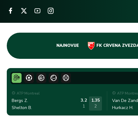
Skip
NAJNOVIJE
FK CRVENA ZVEZD
to
content
ATP Montreal
ATP Montre
3.2
1.35
Bergs Z.
Van De Zands
1
2
Shelton B.
Hurkacz H.