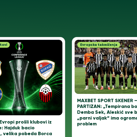
tovi
Evropska takmičenja
MAXBET SPORT SKENER 
PARTIZAN: „Tempirana b
Demba Sek, Aleskić sve bol
„parni valjak“ ima ogrom
Evropi prošli klubovi iz
problem
e: Hajduk bacio
, velika pobeda Borca