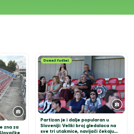
Domaći fudbal
Partizan je i dalje popularan u
Sloveniji: Veliki broj gledalaca na
e zna za
sve tri utakmice, navijači čekaju
 Slovačke