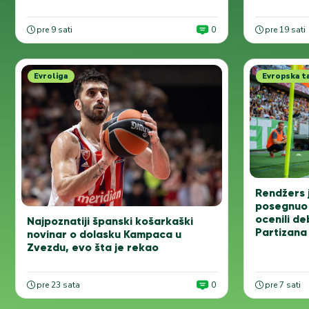
pre 9 sati
0
pre 19 sati
Evroliga
Evropska t
Rendžers j
posegnuo 
ocenili de
Najpoznatiji španski košarkaški
Partizana
novinar o dolasku Kampaca u
Zvezdu, evo šta je rekao
pre 23 sata
0
pre 7 sati