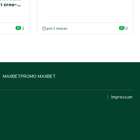
Sašu Ilića za fotografiju
i crno-
1
pre 1 mesec
0
MAXBET
PROMO MAXBET
Impressum