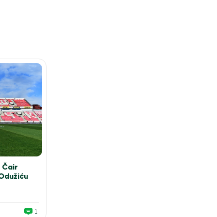
 Čair
 Odužiću
1