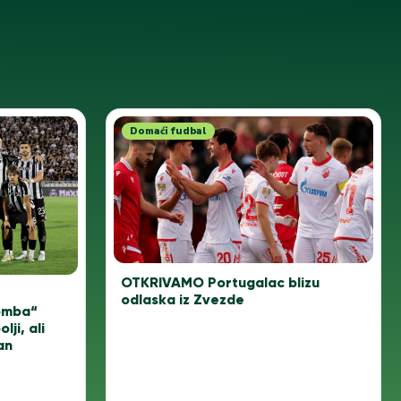
Domaći fudbal
OTKRIVAMO Portugalac blizu
–
odlaska iz Zvezde
omba“
ji, ali
an