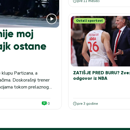
pre 11 meseci
Ostali sportovi
ije moj
ajk ostane
ZATIŠJE PRED BURU? Zve
e klupu Partizana, a
odgovor iz NBA
ačima. Doskorašnji trener
tuacijama tokom prelaznog
. Konkretno, bio je to
a. –...
0
pre 3 godine