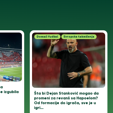
Domaći fudbal
Evropska takmičenja
na
e izgubila
Šta bi Dejan Stanković mogao da
promeni za revanš sa Hapoelom?
Od formacije do igrača, sve je u
igri…