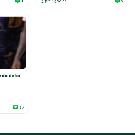
1
pre 2 godine
5
zda čeka
10