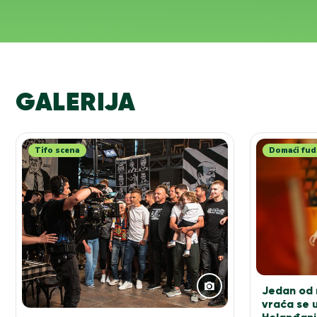
GALERIJA
Tifo scena
Domaći fud
Jedan od n
vraća se u