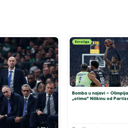
Evroliga
Bomba u najavi – Olimpij
„otima“ Nilikinu od Partiz