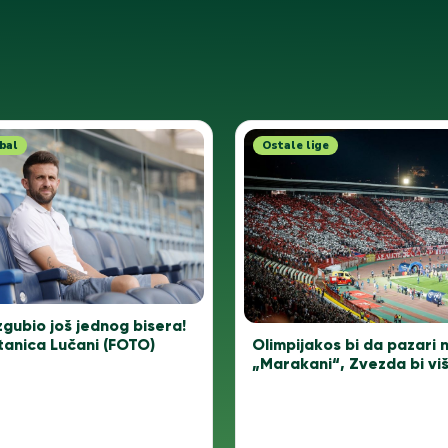
bal
Ostale lige
zgubio još jednog bisera!
tanica Lučani (FOTO)
Olimpijakos bi da pazari 
„Marakani“, Zvezda bi viš