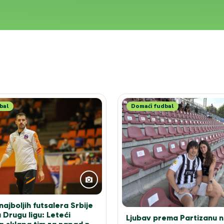
bal
Domaći fudbal
ajboljih futsalera Srbije
 Drugu ligu: Leteći
Ljubav prema Partizanu n