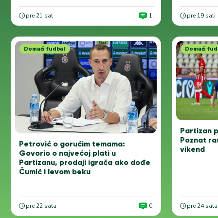
pre 21 sat
1
pre 19 sati
Domaći fudbal
Domaći fud
Partizan 
Poznat ra
Petrović o gorućim temama:
vikend
Govorio o najvećoj plati u
Partizanu, prodaji igrača ako dođe
Čumić i levom beku
pre 22 sata
0
pre 24 sata