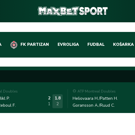
A
FK PARTIZAN
EVROLIGA
FUDBAL
KOŠARKA
DOMAĆI FUDBAL
EVROLIGA
LIGE PETICE
ABA LIGA
EVROPSKA TAKMIČEN
NBA LIGA
al Doubles
ATP Montreal Doubles
OSTALE LIGE
REPREZEN
2
1.8
ikl P.
Heliovaara H./Patten H.
1
2
eboul F.
Goransson A./Ruud C.
REPREZENTATIVNI FU
OSTALE L