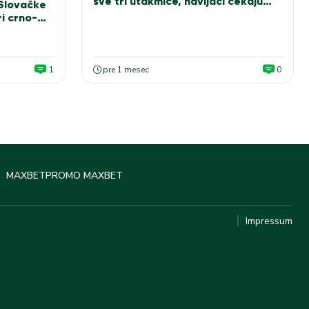
sve tri utakmice, navijači čekaju
 Slovačke
Sašu Ilića za fotografiju
i crno-
1
pre 1 mesec
0
MAXBET
PROMO MAXBET
Impressum