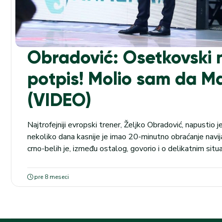
Obradović: Osetkovski n
potpis! Molio sam da M
(VIDEO)
Najtrofejniji evropski trener, Željko Obradović, napustio j
nekoliko dana kasnije je imao 20-minutno obraćanje navij
crno-belih je, između ostalog, govorio i o delikatnim si
roka. Istakao je kako je bilo stvari o kojima nije odlučivao
transfer Dilana Osetkovskog, ali i odlazak Brendona Dejvis
pre 8 meseci