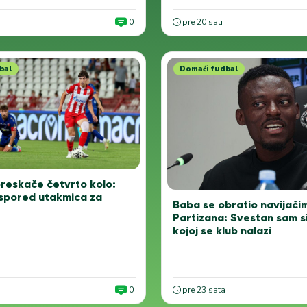
0
pre 20 sati
bal
Domaći fudbal
preskače četvrto kolo:
spored utakmica za
Baba se obratio navijači
Partizana: Svestan sam si
kojoj se klub nalazi
0
pre 23 sata