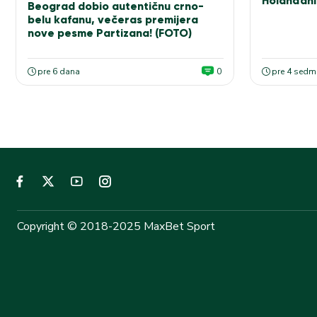
Holanđani
Beograd dobio autentičnu crno-
elitu!
belu kafanu, večeras premijera
nove pesme Partizana! (FOTO)
pre 6 dana
0
pre 4 sedm
Copyright © 2018-2025 MaxBet Sport