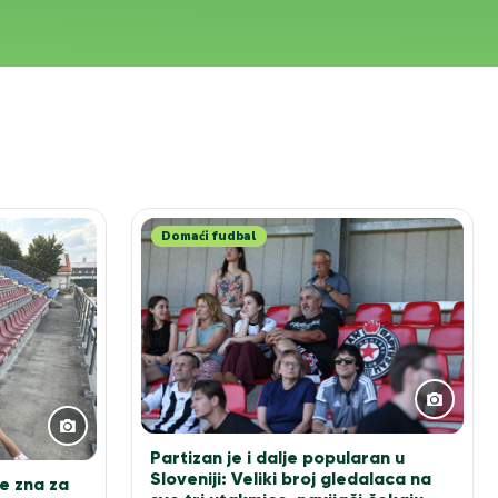
Domaći fudbal
Partizan je i dalje popularan u
Sloveniji: Veliki broj gledalaca na
e zna za