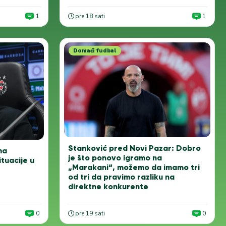
1
pre 18 sati
1
Domaći fudbal
Stanković pred Novi Pazar: Dobro
ma
je što ponovo igramo na
tuacije u
„Marakani“, možemo da imamo tri
od tri da pravimo razliku na
direktne konkurente
0
pre 19 sati
0