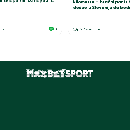
n sklapa tim za napad na
kilometre – bračni par iz
došao u Sloveniju da bodr
bele
ice
0
pre 4 sedmice