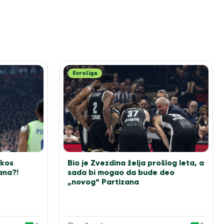
Evroliga
akos
Bio je Zvezdina želja prošlog leta, a
ana?!
sada bi mogao da bude deo
„novog“ Partizana