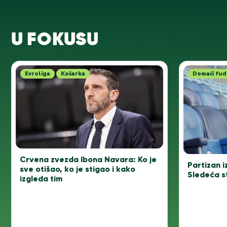
U FOKUSU
Evroliga
Košarka
Domaći fud
Crvena zvezda Ibona Navara: Ko je
Partizan i
sve otišao, ko je stigao i kako
Sledeća s
izgleda tim