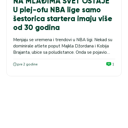
NA MLAĐIMA SVET OSTAJE
U plej-ofu NBA lige samo
šestorica startera imaju više
od 30 godina
Menjaju se vremena i trendovi u NBA ligi. Nekad su
dominirale atlete poput Majkla Džordana i Kobija
Brajanta, ubice sa poludistance. Onda se pojavio
Stef Kari i šut za tri poena preplavio je najjaču
košarkašku ligu. Sada su na sceni Evropljani poput
pre 2 godine
1
našeg Nikole Jokića i Luke Dončića. ENGLESKA:
Kristal Palas i Mančester junajted sastaju...