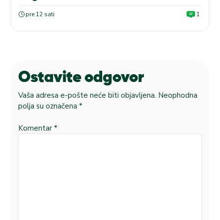
pre 12 sati
1
Ostavite odgovor
Vaša adresa e-pošte neće biti objavljena.
Neophodna
polja su označena
*
Komentar
*