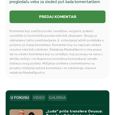
pregledaču veba za sledeći put kada komentarišem.
Komentari koji sadrže psovke, uvredljive, vulgarne, preteće,
rasističke ili šovinističke poruke neće biti objavljeni. Strogo je
zabranjeno lažno predstavljanje, tj. ostavljanje lažnih podataka u
poljima za slanje komentara. Komentari koji su napisani velikim
slovima neće biti odobreni. Redakcija MaxbetSport.rs ima pravo
da ne odobri komentare koji su uvredljivi, koji pozivaju na rasnu i
etničku mržnju i ne doprinose normalnoj komunikaciji između
čitalaca ovog portala. Mišljenja iznešena u komentarima su
privatno mišljenje autora komentara i ne odražavaju stavove
redakcije MaxbetSport.rs.
U FOKUSU
VIDEO
GALERIJA
„Luda“ priča transfera Ovusua: