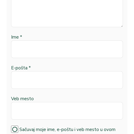
Ime
*
E-pošta
*
Veb mesto
Sačuvaj moje ime, e-poštu i veb mesto u ovom