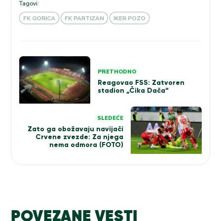
Tagovi:
FK GORICA
FK PARTIZAN
IKER POZO
Kretanje
PRETHODNO
članka
Reagovao FSS: Zatvoren
stadion „Čika Dača“
SLEDEĆE
Zato ga obožavaju navijači
Crvene zvezde: Za njega
nema odmora (FOTO)
POVEZANE VESTI