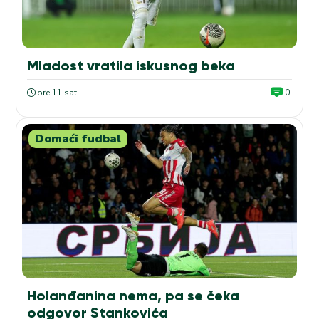
Mladost vratila iskusnog beka
pre 11 sati
0
Domaći fudbal
Holanđanina nema, pa se čeka
odgovor Stankovića