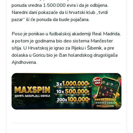
ponuda vredna 1.500.000 evra i da je odbijena.
Naredni dani pokazaće da li hrvatski klub „tvrdi
pazar“ ili će ponuda da bude pojačana.
Poso je ponikao u fudbalskoj akademiji Real Madrida,
a potom je godinama bio deo sistema Mančester
sitija. U Hrvatskoj je igrao za Rijeku i Šibenik, a pre
dolaska u Goricu bio je član holandskog drugoligaša
Ajndhovena.