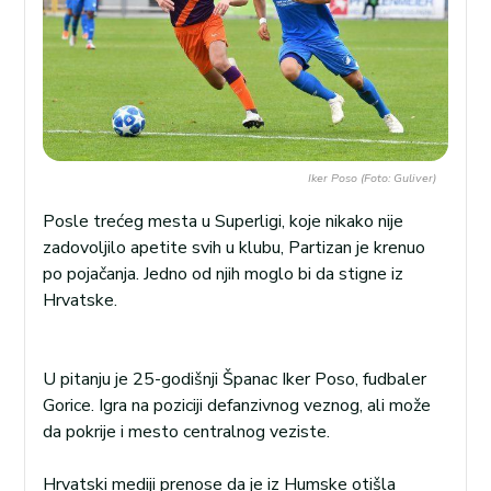
Iker Poso (Foto: Guliver)
Posle trećeg mesta u Superligi, koje nikako nije
zadovoljilo apetite svih u klubu, Partizan je krenuo
po pojačanja. Jedno od njih moglo bi da stigne iz
Hrvatske.
U pitanju je 25-godišnji Španac Iker Poso, fudbaler
Gorice. Igra na poziciji defanzivnog veznog, ali može
da pokrije i mesto centralnog veziste.
Hrvatski mediji prenose da je iz Humske otišla