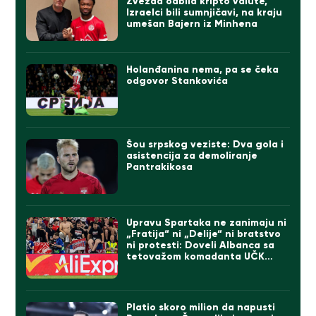
Zvezda odbila kripto valute,
Izraelci bili sumnjičavi, na kraju
umešan Bajern iz Minhena
Holanđanina nema, pa se čeka
odgovor Stankovića
Šou srpskog veziste: Dva gola i
asistencija za demoliranje
Pantrakikosa
Upravu Spartaka ne zanimaju ni
„Fratija“ ni „Delije“ ni bratstvo
ni protesti: Doveli Albanca sa
tetovažom komadanta UČK
(FOTO)
Platio skoro milion da napusti