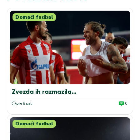
Domaći fudbal
Zvezda ih razmazila…
pre 8 sati
0
Domaći fudbal