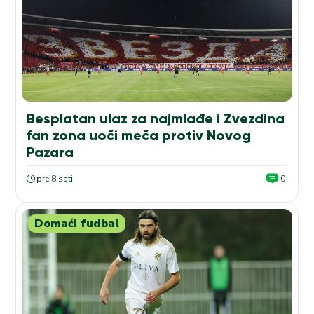
Besplatan ulaz za najmlađe i Zvezdina
fan zona uoči meča protiv Novog
Pazara
pre 8 sati
0
Domaći fudbal