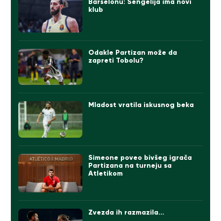
Barselonu: Šengelija ima novi
klub
Odakle Partizan može da
zapreti Tobolu?
Mladost vratila iskusnog beka
Simeone poveo bivšeg igrača
Partizana na turneju sa
Atletikom
Zvezda ih razmazila…