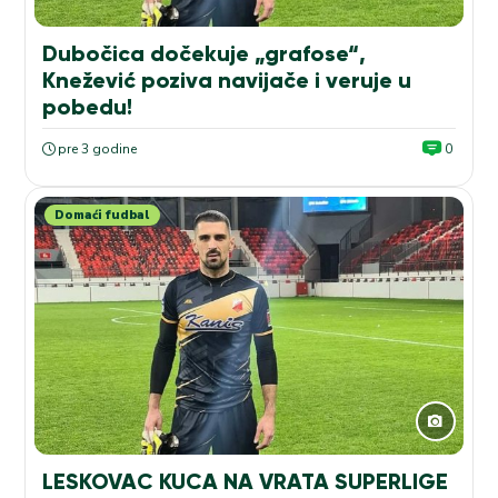
Dubočica dočekuje „grafose“,
Knežević poziva navijače i veruje u
pobedu!
pre 3 godine
0
Domaći fudbal
LESKOVAC KUCA NA VRATA SUPERLIGE