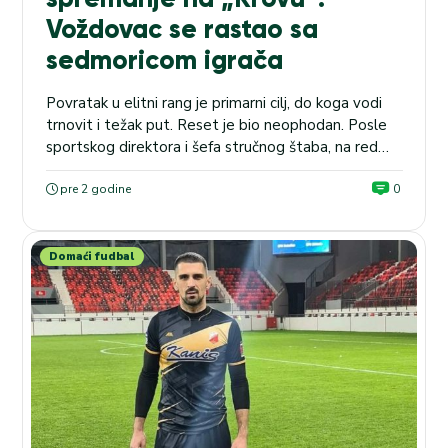
Voždovac se rastao sa
sedmoricom igrača
Povratak u elitni rang je primarni cilj, do koga vodi
trnovit i težak put. Reset je bio neophodan. Posle
sportskog direktora i šefa stručnog štaba, na red
dolaze promene u igračkom kadru. EVROLIGA:
Kvota kladionice MaxBet na pobedu Olimpijakosa
pre 2 godine
0
protiv Žalgirisa (19:00) je 1.82. Dok se još čeka
naslednik Dejana Prtenjače na mestu sportskog
direktora,...
Domaći fudbal