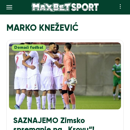
Skip
to
MARKO KNEŽEVIĆ
content
Domaći fudbal
SAZNAJEMO Zimsko
spremanje na „Krovu“!