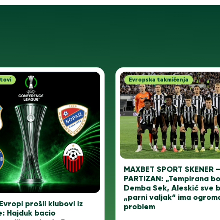
tovi
Evropska takmičenja
MAXBET SPORT SKENER 
PARTIZAN: „Tempirana b
Demba Sek, Aleskić sve bol
„parni valjak“ ima ogrom
Evropi prošli klubovi iz
problem
e: Hajduk bacio