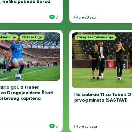
, velika pobeda Borca
0
pre 20 sati
akmičenja
Ostale lige
Evropska takmičenja
urio gol, a trener
za Dragojevićem: Škoti
Ilić izabrao 11 za Tobol: 
bi bivšeg kapitena
prvog minuta (SASTAVI)
0
pre 23 sata