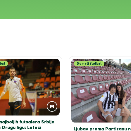
bal
Domaći fudbal
ajboljih futsalera Srbije
 Drugu ligu: Leteći
Ljubav prema Partizanu n