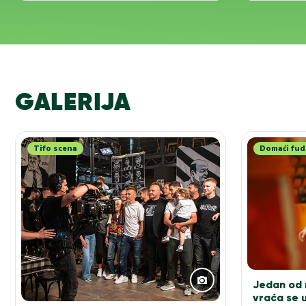
GALERIJA
Tifo scena
Domaći fud
Jedan od n
vraća se u