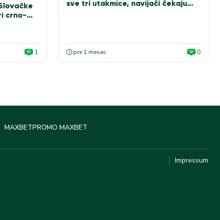
sve tri utakmice, navijači čekaju
 Slovačke
Sašu Ilića za fotografiju
i crno-
1
pre 1 mesec
0
MAXBET
PROMO MAXBET
Impressum