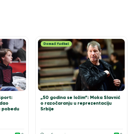
Domaći fudbal
Sport:
„50 godina se ložim“: Moka Slavnić
 dao
o razočaranju u reprezentaciju
u pobedu
Srbije