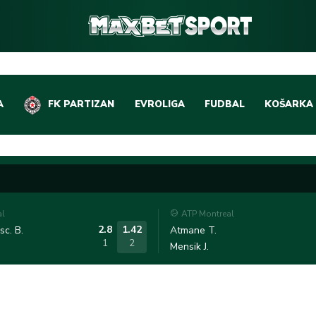
A
FK PARTIZAN
EVROLIGA
FUDBAL
KOŠARKA
DOMAĆI FUDBAL
EVROLIGA
LIGE PETICE
ABA LIGA
EVROPSKA TAKMIČEN
NBA LIGA
al
ATP Montreal
OSTALE LIGE
REPREZEN
2.8
1.42
c. B.
Atmane T.
1
2
Mensik J.
REPREZENTATIVNI FU
OSTALE L