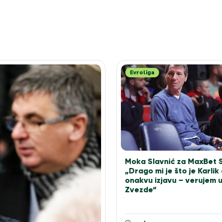
Evroliga
Moka Slavnić za MaxBet 
„Drago mi je što je Karlik
onakvu izjavu – verujem 
Zvezde“