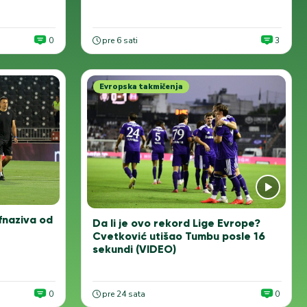
0
pre 6 sati
3
Evropska takmičenja
Ofnaziva od
Da li je ovo rekord Lige Evrope?
Cvetković utišao Tumbu posle 16
sekundi (VIDEO)
0
pre 24 sata
0