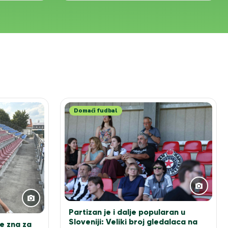
Domaći fudbal
Partizan je i dalje popularan u
Sloveniji: Veliki broj gledalaca na
e zna za