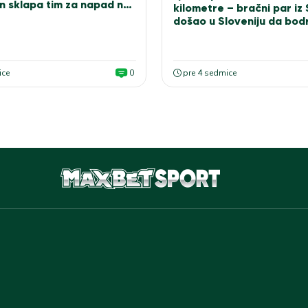
n sklapa tim za napad na
kilometre – bračni par iz
došao u Sloveniju da bodr
bele
ice
0
pre 4 sedmice