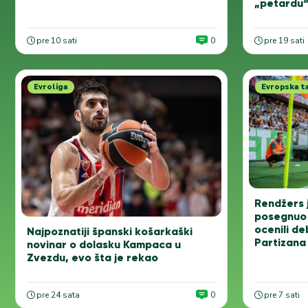
„petardu“
pre 10 sati
0
pre 19 sati
Evroliga
Evropska t
Rendžers j
posegnuo 
ocenili de
Najpoznatiji španski košarkaški
Partizana
novinar o dolasku Kampaca u
Zvezdu, evo šta je rekao
pre 24 sata
0
pre 7 sati