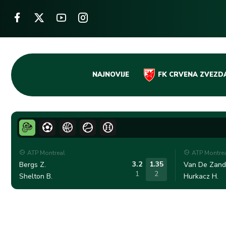
Skip
NAJNOVIJE
FK CRVENA ZVEZD
to
content
ATP Montreal
ATP Montre
3.2
1.35
Bergs Z.
Van De Zands
1
2
Shelton B.
Hurkacz H.