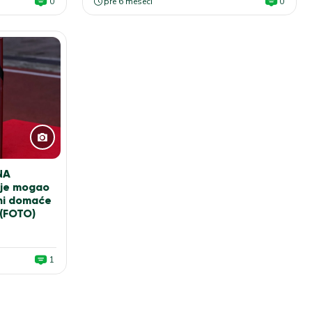
0
pre 6 meseci
0
NA
ije mogao
ani domaće
 (FOTO)
1