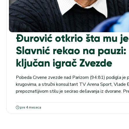
Đurović otkrio šta mu j
Slavnić rekao na pauzi:
ključan igrač Zvezde
Pobeda Crvene zvezde nad Parizom (94:81) podigla je p
krugovima, a stručni konsultant TV Arena Sport, Vlade 
prepoznatljivom stilu je secirao dešavanja iz dvorane. P
ključni čovek trijumfa nije bio neko od zvučnih imena, ve
je otkrio zanimljiv detalj sa poluvremena, kada mu je...
pre 4 meseca