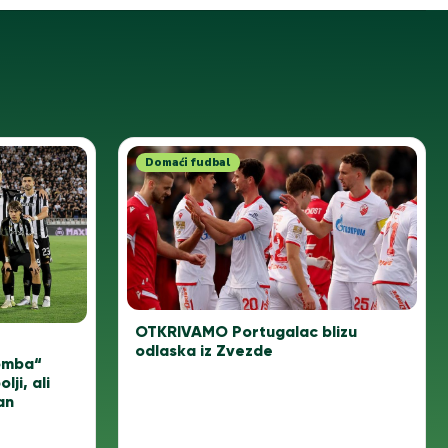
Domaći fudbal
OTKRIVAMO Portugalac blizu
–
odlaska iz Zvezde
omba“
ji, ali
an