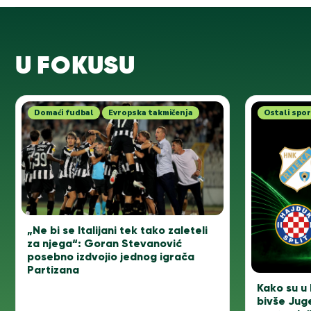
U FOKUSU
Domaći fudbal
Evropska takmičenja
Ostali spor
„Ne bi se Italijani tek tako zaleteli
za njega“: Goran Stevanović
posebno izdvojio jednog igrača
Partizana
Kako su u 
bivše Jug