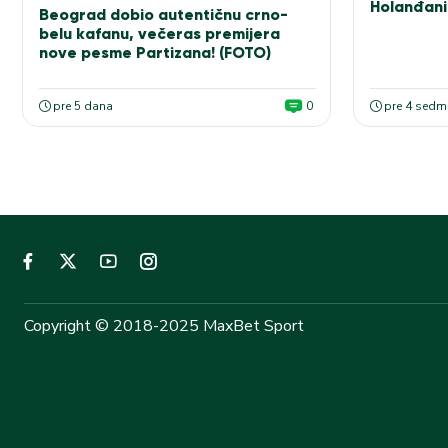
Holanđani
Beograd dobio autentičnu crno-
elitu!
belu kafanu, večeras premijera
nove pesme Partizana! (FOTO)
pre 5 dana
0
pre 4 sedm
Copyright © 2018-2025 MaxBet Sport