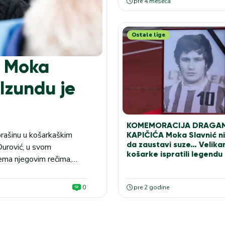
pre 4 meseca
Ostale lige
e Moka
 Izundu je
KOMEMORACIJA DRAGA
rašinu u košarkaškim
KAPIČIĆA Moka Slavnić n
da zaustavi suze… Velik
Đurović, u svom
košarke ispratili legendu
rema njegovim rečima,
ć momak iz senke. Đurović
0
pre 2 godine