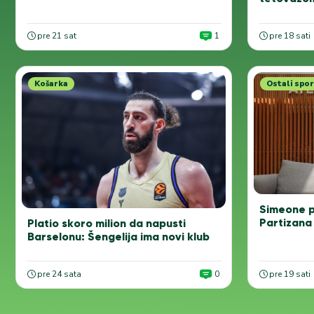
pre 21 sat
1
pre 18 sati
Košarka
Ostali spor
Simeone p
Partizana 
Platio skoro milion da napusti
Barselonu: Šengelija ima novi klub
pre 24 sata
0
pre 19 sati