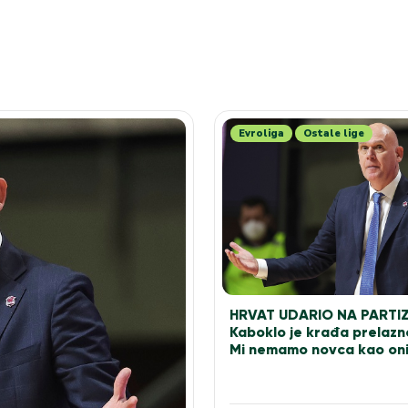
Evroliga
Ostale lige
HRVAT UDARIO NA PARTI
Kaboklo je krađa prelazn
Mi nemamo novca kao on