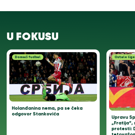
U FOKUSU
Domaći fudbal
Ostale lige
Holanđanina nema, pa se čeka
odgovor Stankovića
Upravu Sp
„Fratija“, 
protesti: 
tetovažo