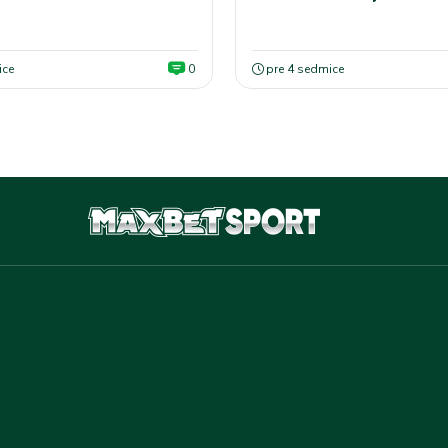
bele
ice
0
pre 4 sedmice