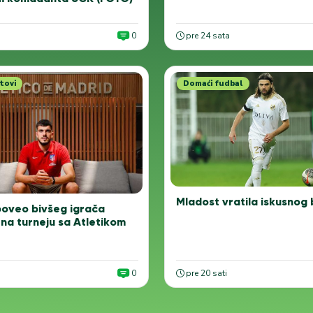
0
pre 24 sata
tovi
Domaći fudbal
Mladost vratila iskusnog
oveo bivšeg igrača
na turneju sa Atletikom
0
pre 20 sati