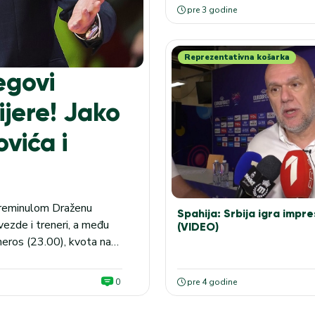
pre 3 godine
Reprezentativna košarka
egovi
ijere! Jako
vića i
preminulom Draženu
Spahija: Srbija igra impre
vezde i treneri, a među
(VIDEO)
neros (23.00), kvota na
ski stručnjak ogromnog
0
pre 4 godine