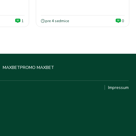
1
pre 4 sedmice
0
MAXBET
PROMO MAXBET
Impressum