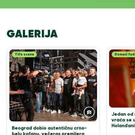
GALERIJA
Tifo scena
Domaći fud
Jedan od n
vraća se u
Holanđani
Beograd dobio autentičnu crno-
elitu!
belu kafanu, večeras premijera