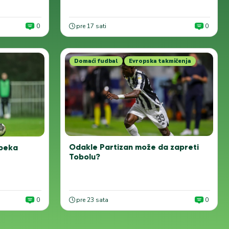
0
pre 17 sati
0
Domaći fudbal
Evropska takmičenja
Odakle Partizan može da zapreti
 beka
Tobolu?
0
pre 23 sata
0