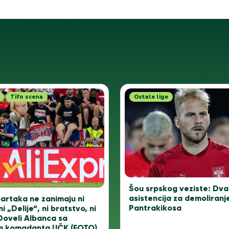
Tifo scena
Ostale lige
Šou srpskog veziste: Dva 
asistencija za demoliranj
artaka ne zanimaju ni
Pantrakikosa
ni „Delije“, ni bratstvo, ni
Doveli Albanca sa
m komadanta UČK (FOTO)