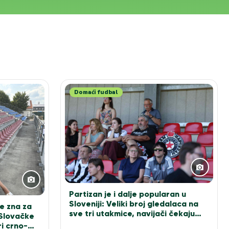
Domaći fudbal
Partizan je i dalje popularan u
Sloveniji: Veliki broj gledalaca na
e zna za
sve tri utakmice, navijači čekaju
 Slovačke
Sašu Ilića za fotografiju
i crno-