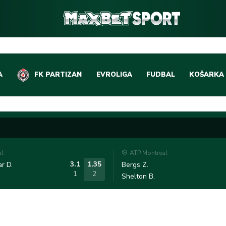
A
FK PARTIZAN
EVROLIGA
FUDBAL
KOŠARKA
DOMAĆI FUDBAL
EVROLIGA
LIGE PETICE
ABA LIGA
EVROPSKA TAKMIČEN
NBA LIGA
al
ATP Montreal
OSTALE LIGE
REPREZEN
3.1
1.35
r D.
Bergs Z.
1
2
Shelton B.
REPREZENTATIVNI FU
OSTALE L