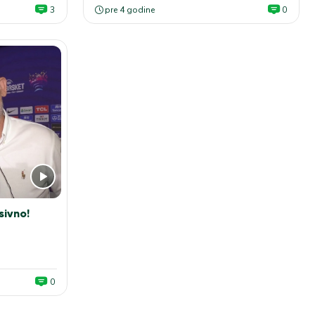
3
pre 4 godine
0
sivno!
0