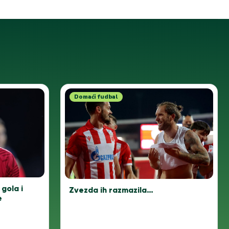
Domaći fudbal
gola i
Zvezda ih razmazila…
e