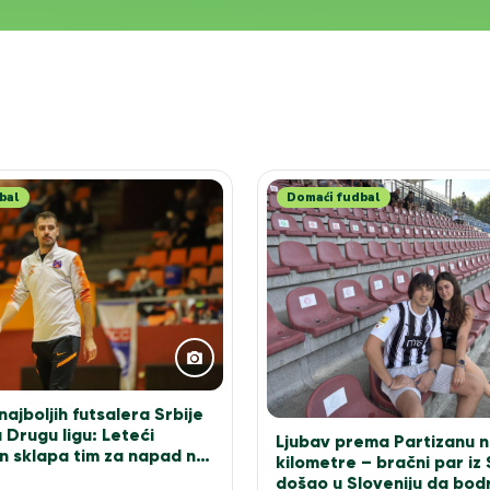
bal
Domaći fudbal
ajboljih futsalera Srbije
 Drugu ligu: Leteći
Ljubav prema Partizanu n
n sklapa tim za napad na
kilometre – bračni par iz
došao u Sloveniju da bodr