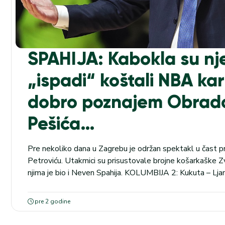
SPAHIJA: Kabokla su nj
„ispadi“ koštali NBA kar
dobro poznajem Obrado
Pešića…
Pre nekoliko dana u Zagrebu je održan spektakl u čast 
Petroviću. Utakmici su prisustovale brojne košarkaške Z
njima je bio i Neven Spahija. KOLUMBIJA 2: Kukuta – Lja
tip 3+ u kladionici Maxbet iznosi 2.35 U pitanju je hrvat
internacionalnog iskustva koji je trenutno...
pre 2 godine