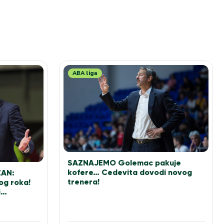
ABA liga
SAZNAJEMO Golemac pakuje
kofere… Cedevita dovodi novog
ZAN:
trenera!
og roka!
i…