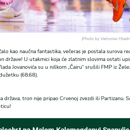
(Photo by Vatroslav Hladn
alo kao naučna fantastika, večeras je postala surova re
n države! U utakmici koja će zlatnim slovima ostati up
 Vlada Jovanovića su u niškom „Čairu“ srušili FMP iz Žele
užetku (68:68).
 država, tron nije pripao Crvenoj zvezdi ili Partizanu. S
ticu!