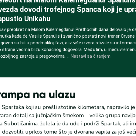
 rampa na ulazu
Spartaka koji su prešli stotine kilometara, napravilo j
izaran detalj sa južnjačkim šmekom – velika grupa navij
a Subotičanima, želela je da uđe i podrži Spartak, ali im
u dozvolili, uprkos tome što je dvorana vapila za još ve