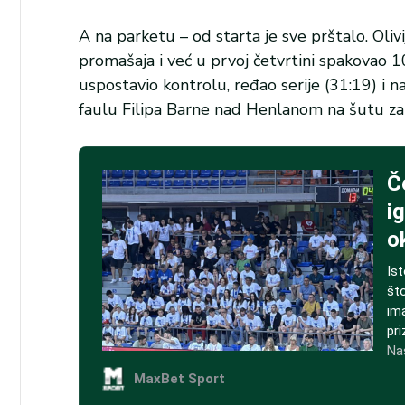
A na parketu – od starta je sve prštalo. Ol
promašaja i već u prvoj četvrtini spakovao 1
uspostavio kontrolu, ređao serije (31:19) i n
faulu Filipa Barne nad Henlanom na šutu za