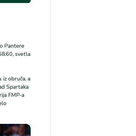
ao Pantere
68:60, svetla
 iz obruča, a
pad Spartaka
erija FMP-a
elo