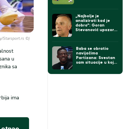
„Najbolje je
analizirati kad je
dobro“: Goran
Stevanović upozorio
da pobeda ne sme
y/Starsport.rs ©)
da zavara Partizan
Baba se obratio
alnost
navijačima
isana u
Partizana: Svestan
sam situacije u kojoj
znika sa
se klub nalazi
rbija ima