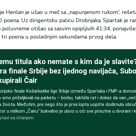
ivije Henlan je ušao u meč sa „napunjenom rukom“, rešet
0 poena. Uz dirigentsku palicu Drobnjaka, Spartak je ra
a poluvreme otišao sa sasvim opipljivih 41:34, ponajviše
 tri poena u poslednjim sekundama prvog dela.