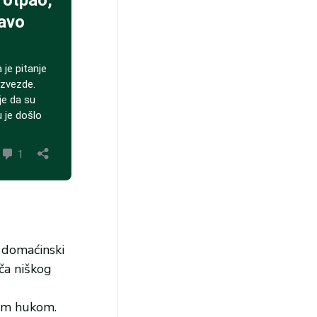
e domaćinski
ača niškog
ćim hukom.