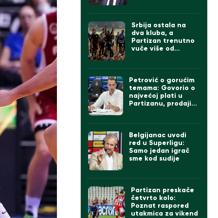
izgleda tim
Srbija ostala na
dva kluba, a
Partizan trenutno
vuče više od
Zvezde
Petrović o gorućim
temama: Govorio o
najvećoj plati u
Partizanu, prodaji
igrača ako dođe
Čumić i levom beku
Belgijanac uvodi
red u Superligu:
Samo jedan igrač
sme kod sudije
Partizan preskače
četvrto kolo:
Poznat raspored
utakmica za vikend