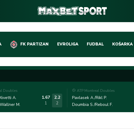
A
FK PARTIZAN
EVROLIGA
FUDBAL
KOŠARKA
DOMAĆI FUDBAL
EVROLIGA
LIGE PETICE
ABA LIGA
EVROPSKA TAKMIČEN
NBA LIGA
al Doubles
ATP Montreal Doubles
OSTALE LIGE
REPREZEN
1.67
2.2
livetti A.
Pavlasek A./Rikl P.
1
2
/Wallner M.
Doumbia S./Reboul F.
REPREZENTATIVNI FU
OSTALE L