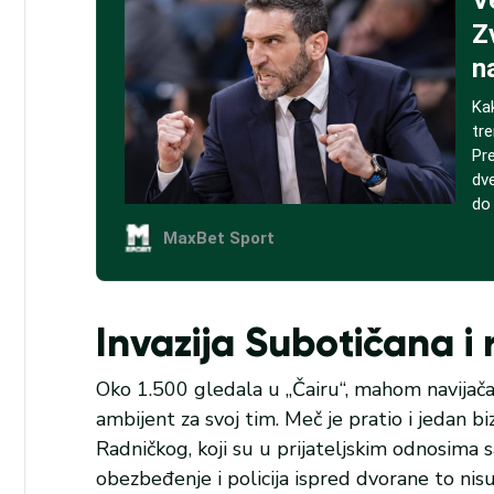
Invazija Subotičana i
Oko 1.500 gledala u „Čairu“, mahom navijača 
ambijent za svoj tim. Meč je pratio i jedan b
Radničkog, koji su u prijateljskim odnosima s
obezbeđenje i policija ispred dvorane to nis