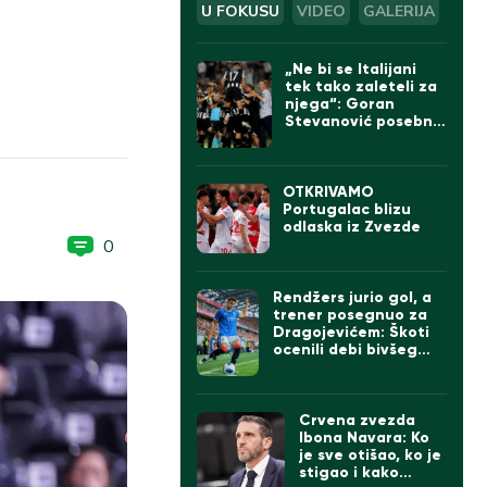
U FOKUSU
VIDEO
GALERIJA
„Ne bi se Italijani
tek tako zaleteli za
njega“: Goran
Stevanović posebno
izdvojio jednog
igrača Partizana
OTKRIVAMO
Portugalac blizu
odlaska iz Zvezde
0
Rendžers jurio gol, a
trener posegnuo za
Dragojevićem: Škoti
ocenili debi bivšeg
kapitena Partizana
Crvena zvezda
Ibona Navara: Ko
je sve otišao, ko je
stigao i kako