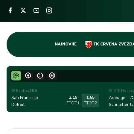
Skip
NAJNOVIJE
FK CRVENA ZVEZD
to
content
Bejzbol MLB
ATP Montre
2.15
1.65
San Francisco
Arribage T./O
FTOT1
FTOT2
Detroit
Schnaitter J.