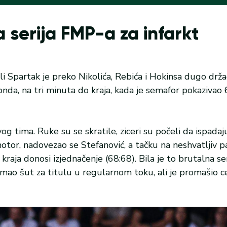
 serija FMP-a za infarkt
li Spartak je preko Nikolića, Rebića i Hokinsa dugo drž
onda, na tri minuta do kraja, kada je semafor pokazivao 
 tima. Ruke su se skratile, ziceri su počeli da ispadaju
otor, nadovezao se Stefanović, a tačku na neshvatljiv 
 kraja donosi izjednačenje (68:68). Bila je to brutalna s
imao šut za titulu u regularnom toku, ali je promašio c