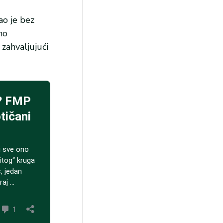
ao je bez
no
 zahvaljujući