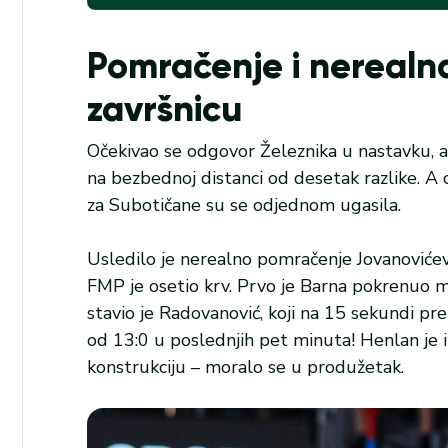
Pomračenje i nerealna
završnicu
Očekivao se odgovor Železnika u nastavku, a
na bezbednoj distanci od desetak razlike. A 
za Subotičane su se odjednom ugasila.
Usledilo je nerealno pomračenje Jovanovićevog
FMP je osetio krv. Prvo je Barna pokrenuo m
stavio je Radovanović, koji na 15 sekundi pre
od 13:0 u poslednjih pet minuta! Henlan je 
konstrukciju – moralo se u produžetak.