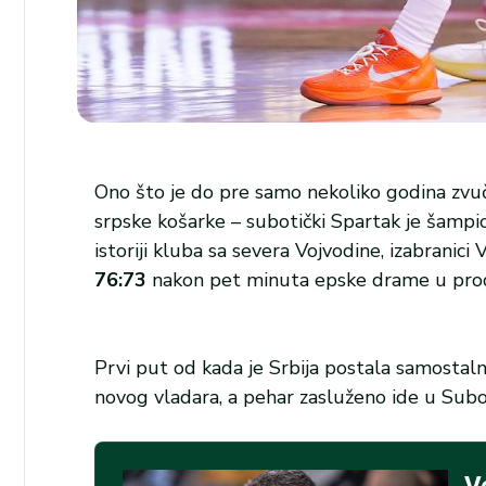
Ono što je do pre samo nekoliko godina zvuč
srpske košarke – subotički Spartak je šampio
istoriji kluba sa severa Vojvodine, izabranici
76:73
nakon pet minuta epske drame u prod
Prvi put od kada je Srbija postala samostalna
novog vladara, a pehar zasluženo ide u Subo