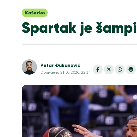
Košarka
Spartak je šampi
Petar Đukanović
Objavljeno
31.05.2026. 22:14