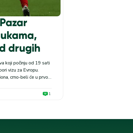
 Pazar
 rukama,
od drugih
 koji počinju od 19 sati
ori vizu za Evropu.
ona, crno-beli će u prvo
za...
1