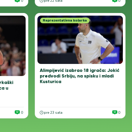
0
pre 22 sata
0
Reprezentativna košarka
Alimpijević izabrao 18 igrača: Jokić
predvodi Srbiju, na spisku i mladi
Kusturica
rkaški
ca u
0
pre 23 sata
0