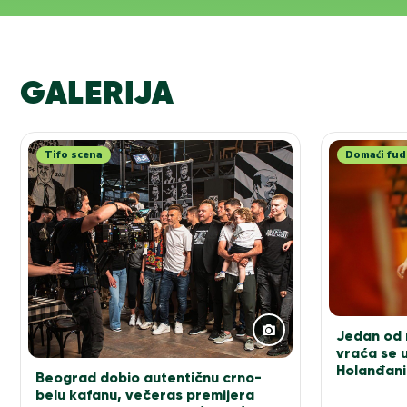
GALERIJA
Tifo scena
Domaći fud
Jedan od n
vraća se u
Holanđani
Beograd dobio autentičnu crno-
elitu!
belu kafanu, večeras premijera