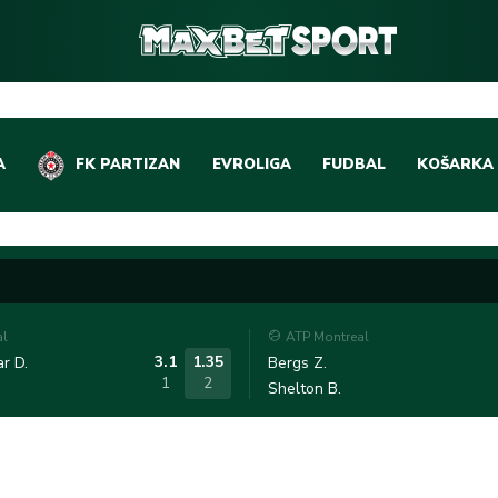
A
FK PARTIZAN
EVROLIGA
FUDBAL
KOŠARKA
DOMAĆI FUDBAL
EVROLIGA
LIGE PETICE
ABA LIGA
EVROPSKA TAKMIČEN
NBA LIGA
al
ATP Montreal
OSTALE LIGE
REPREZEN
3.1
1.35
r D.
Bergs Z.
1
2
Shelton B.
REPREZENTATIVNI FU
OSTALE L