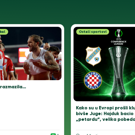
bal
Ostali sportovi
 razmazila…
Kako su u Evropi prošli kl
bivše Juge: Hajduk bacio
„petardu“, velika pobed