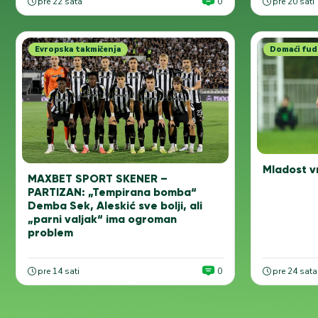
pre 22 sata
0
pre 20 sati
Evropska takmičenja
Domaći fud
Mladost v
MAXBET SPORT SKENER –
PARTIZAN: „Tempirana bomba“
Demba Sek, Aleskić sve bolji, ali
„parni valjak“ ima ogroman
problem
pre 14 sati
0
pre 24 sata