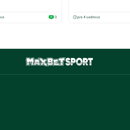
bele
ice
0
pre 4 sedmice