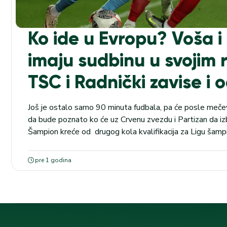
Ko ide u Evropu? Voša i
imaju sudbinu u svojim
TSC i Radnički zavise i 
Još je ostalo samo 90 minuta fudbala, pa će posle mečeva
da bude poznato ko će uz Crvenu zvezdu i Partizan da izb
Šampion kreće od drugog kola kvalifikacija za Ligu šampi
kolo kvalifikacija za Ligu Evropu, a preostaju još dve vize 
pre 1 godina