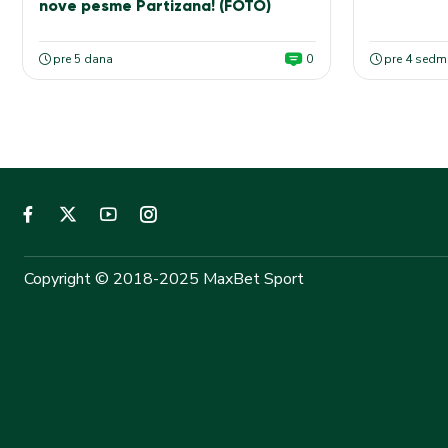
nove pesme Partizana! (FOTO)
pre 5 dana
0
pre 4 sedm
Copyright © 2018-2025 MaxBet Sport