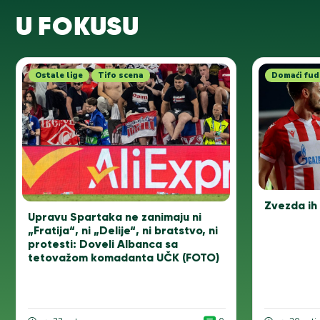
U FOKUSU
Ostale lige
Tifo scena
Domaći fud
Zvezda ih
Upravu Spartaka ne zanimaju ni
„Fratija“, ni „Delije“, ni bratstvo, ni
protesti: Doveli Albanca sa
tetovažom komadanta UČK (FOTO)