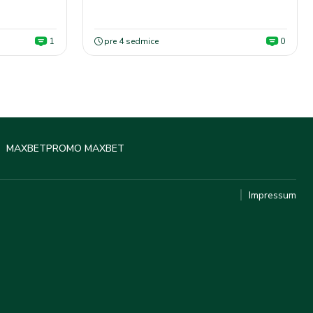
1
pre 4 sedmice
0
MAXBET
PROMO MAXBET
Impressum