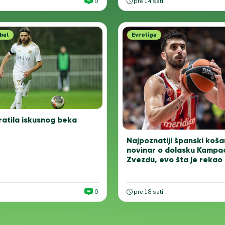
0
pre 14 sati
bal
Evroliga
ratila iskusnog beka
Najpoznatiji španski koša
novinar o dolasku Kampa
Zvezdu, evo šta je rekao
0
pre 18 sati