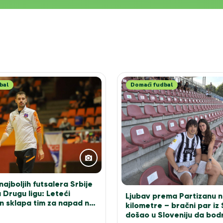
bal
Domaći fudbal
ajboljih futsalera Srbije
 Drugu ligu: Leteći
Ljubav prema Partizanu n
n sklapa tim za napad na
kilometre – bračni par iz
došao u Sloveniju da bodr