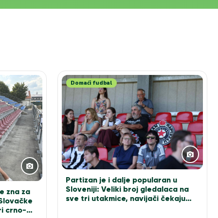
Domaći fudbal
Partizan je i dalje popularan u
Sloveniji: Veliki broj gledalaca na
e zna za
sve tri utakmice, navijači čekaju
 Slovačke
Sašu Ilića za fotografiju
i crno-