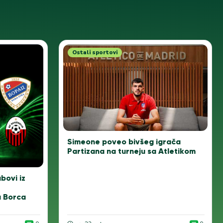
Ostali sportovi
Simeone poveo bivšeg igrača
Partizana na turneju sa Atletikom
ubovi iz
a Borca