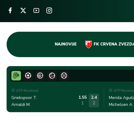
Skip
NAJNOVIJE
FK CRVENA ZVEZD
to
content
ATP Montreal
ATP Montre
1.55
2.4
Griekspoor T.
Merida Aguila
1
2
Arnaldi M.
Michelsen A.