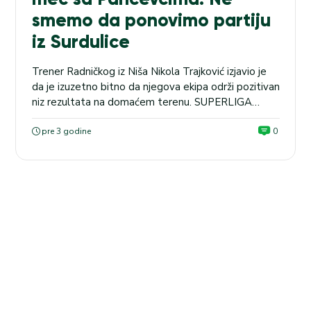
smemo da ponovimo partiju
iz Surdulice
Trener Radničkog iz Niša Nikola Trajković izjavio je
da je izuzetno bitno da njegova ekipa održi pozitivan
niz rezultata na domaćem terenu. SUPERLIGA
SRBIJE: U utorak od 17 igraju Radnički Niš –
Železničar, a u kladionici MaxBet je kvota na pobedu
pre 3 godine
0
domaćina 1.73. – Izuzetno je bitno za nas da
pokušamo da održimo pozitivan niz...