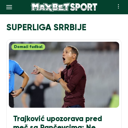
Skip
to
SUPERLIGA SRRBIJE
content
Domaći fudbal
Trajković upozorava pred
meč sa Pančevcima: Ne