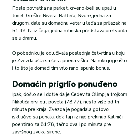
Posle povratka na parket, crveno-beli su upali u
tunel. Greške Rivera, Batlera, Nvore, jedna za
drugom, dale su domaćinu vetar u leđa za prilazak na
51:48. Ni iz čega, jedna rutinska predstava pretvorila
se u dramu.
O pobedniku je odlučivala poslednja četvrtina u koju
je Zvezda ušla sa šest poena viška. Na ruku joj je išlo
i to što je domaći tim vrlo rano ispunio bonus.
Domaćin prigrlio ponuđeno
Ipak, došlo se i dotle da je Cedevita Olimpija trojkom
Nikolića prvi put povela (78:77), nešto više od tri
minuta pre kraja. Zvezda je pogađala gotovo
isključivo sa penala, dok taj niz nije prekinuo Kalinić i
poentirao za 81:78, tačno dva i po minuta pre
završnog zvuka sirene.