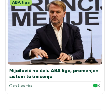
ABA liga
Mijailović na čelu ABA lige, promenjen
sistem takmičenja
pre 3 sedmice
0