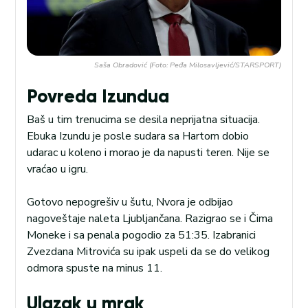
Saša Obradović (Foto: Peđa Milosavljević/STARSPORT)
Povreda Izundua
Baš u tim trenucima se desila neprijatna situacija.
Ebuka Izundu je posle sudara sa Hartom dobio
udarac u koleno i morao je da napusti teren. Nije se
vraćao u igru.
Gotovo nepogrešiv u šutu, Nvora je odbijao
nagoveštaje naleta Ljubljančana. Razigrao se i Čima
Moneke i sa penala pogodio za 51:35. Izabranici
Zvezdana Mitrovića su ipak uspeli da se do velikog
odmora spuste na minus 11.
Ulazak u mrak