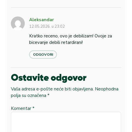
Aleksandar
12.05.2026. u 23:02
Kratko receno, ovo je debilizam! Ovoje za
bicevanje debili retardirani!
ODGOVORI
Ostavite odgovor
Vaša adresa e-pošte neće biti objavljena.
Neophodna
polja su označena
*
Komentar
*