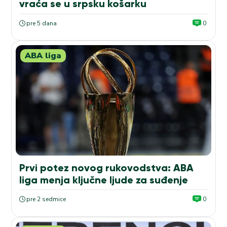
vraća se u srpsku košarku
pre 5 dana
0
ABA liga
Prvi potez novog rukovodstva: ABA
liga menja ključne ljude za suđenje
pre 2 sedmice
0