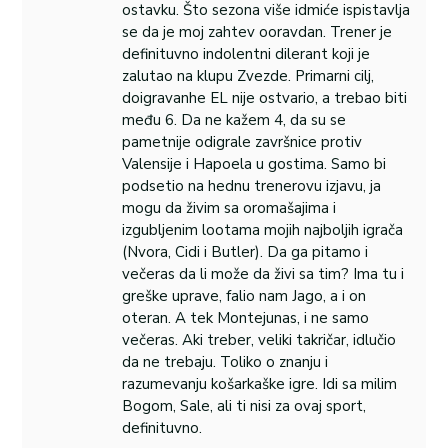
ostavku. Što sezona više idmiće ispistavlja
se da je moj zahtev ooravdan. Trener je
definituvno indolentni dilerant koji je
zalutao na klupu Zvezde. Primarni cilj,
doigravanhe EL nije ostvario, a trebao biti
među 6. Da ne kažem 4, da su se
pametnije odigrale završnice protiv
Valensije i Hapoela u gostima. Samo bi
podsetio na hednu trenerovu izjavu, ja
mogu da živim sa oromašajima i
izgubljenim lootama mojih najboljih igrača
(Nvora, Cidi i Butler). Da ga pitamo i
večeras da li može da živi sa tim? Ima tu i
greške uprave, falio nam Jago, a i on
oteran. A tek Montejunas, i ne samo
večeras. Aki treber, veliki takričar, idlučio
da ne trebaju. Toliko o znanju i
razumevanju košarkaške igre. Idi sa milim
Bogom, Sale, ali ti nisi za ovaj sport,
definituvno.