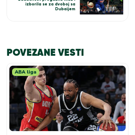
izborila se za dvoboj sa
Dubaijem
POVEZANE VESTI
ABA liga