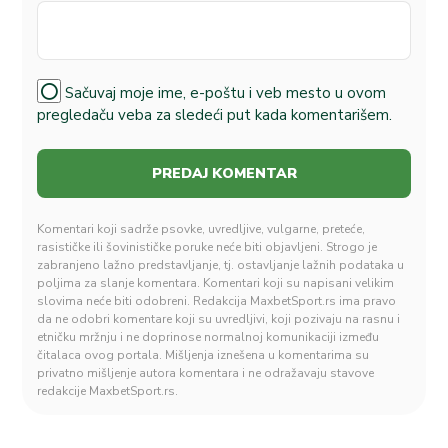
Sačuvaj moje ime, e-poštu i veb mesto u ovom
pregledaču veba za sledeći put kada komentarišem.
Komentari koji sadrže psovke, uvredljive, vulgarne, preteće,
rasističke ili šovinističke poruke neće biti objavljeni. Strogo je
zabranjeno lažno predstavljanje, tj. ostavljanje lažnih podataka u
poljima za slanje komentara. Komentari koji su napisani velikim
slovima neće biti odobreni. Redakcija MaxbetSport.rs ima pravo
da ne odobri komentare koji su uvredljivi, koji pozivaju na rasnu i
etničku mržnju i ne doprinose normalnoj komunikaciji između
čitalaca ovog portala. Mišljenja iznešena u komentarima su
privatno mišljenje autora komentara i ne odražavaju stavove
redakcije MaxbetSport.rs.