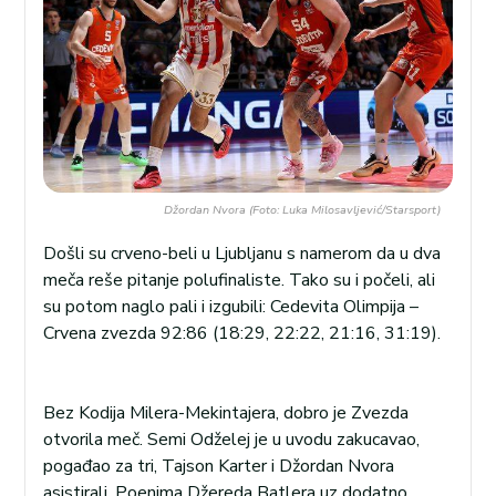
Džordan Nvora (Foto: Luka Milosavljević/Starsport)
Došli su crveno-beli u Ljubljanu s namerom da u dva
meča reše pitanje polufinaliste. Tako su i počeli, ali
su potom naglo pali i izgubili: Cedevita Olimpija –
Crvena zvezda 92:86 (18:29, 22:22, 21:16, 31:19).
Bez Kodija Milera-Mekintajera, dobro je Zvezda
otvorila meč. Semi Odželej je u uvodu zakucavao,
pogađao za tri, Tajson Karter i Džordan Nvora
asistirali. Poenima Džereda Batlera uz dodatno