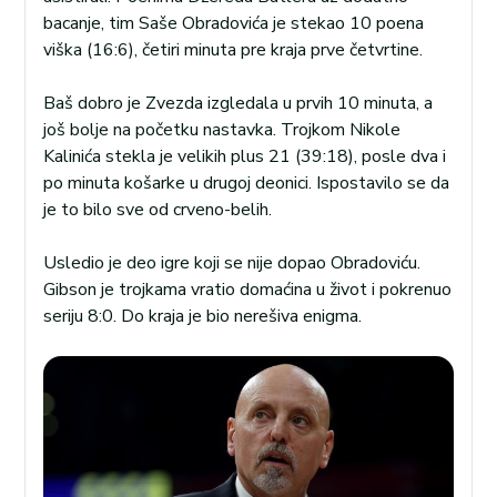
bacanje, tim Saše Obradovića je stekao 10 poena
viška (16:6), četiri minuta pre kraja prve četvrtine.
Baš dobro je Zvezda izgledala u prvih 10 minuta, a
još bolje na početku nastavka. Trojkom Nikole
Kalinića stekla je velikih plus 21 (39:18), posle dva i
po minuta košarke u drugoj deonici. Ispostavilo se da
je to bilo sve od crveno-belih.
Usledio je deo igre koji se nije dopao Obradoviću.
Gibson je trojkama vratio domaćina u život i pokrenuo
seriju 8:0. Do kraja je bio nerešiva enigma.