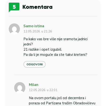
5
Komentara
Samo istina
12.05.2026. u 21:26
Pa kako vas bre više nije sramota jadnici
jedni?
21 razlike i opet izgubiš.
Pa da li je moguće da ste takvi kreteni?
ODGOVORI
Milan
12.05.2026. u 22:01
Na ovom portalu još od decembra i
poraza od Partizana tražim Obradovićevu