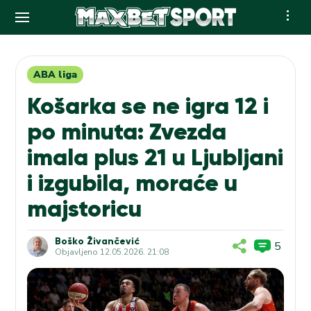
Skip
to
content
ABA liga
Košarka se ne igra 12 i
po minuta: Zvezda
imala plus 21 u Ljubljani
i izgubila, moraće u
majstoricu
Boško Živančević
5
Objavljeno
12.05.2026. 21:08