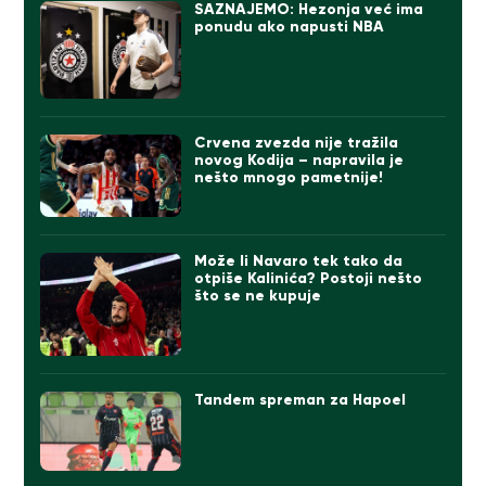
SAZNAJEMO: Hezonja već ima
ponudu ako napusti NBA
Crvena zvezda nije tražila
novog Kodija – napravila je
nešto mnogo pametnije!
Može li Navaro tek tako da
otpiše Kalinića? Postoji nešto
što se ne kupuje
Tandem spreman za Hapoel