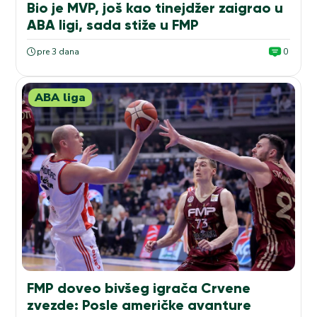
Bio je MVP, još kao tinejdžer zaigrao u
ABA ligi, sada stiže u FMP
pre 3 dana
0
ABA liga
FMP doveo bivšeg igrača Crvene
zvezde: Posle američke avanture