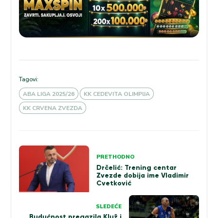
Tagovi:
ABA LIGA 2025/26
KK CEDEVITA OLIMPIJA
KK CRVENA ZVEZDA
Kretanje
PRETHODNO
članka
Drčelić: Trening centar
Zvezde dobija ime Vladimir
Cvetković
SLEDEĆE
Budućnost pregazila Kluž i