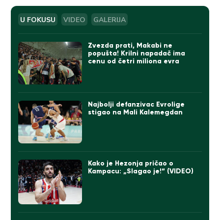
U FOKUSU
VIDEO
GALERIJA
Zvezda prati, Makabi ne
popušta! Krilni napadač ima
cenu od četri miliona evra
Najbolji defanzivac Evrolige
stigao na Mali Kalemegdan
Kako je Hezonja pričao o
Kampacu: „Slagao je!“ (VIDEO)