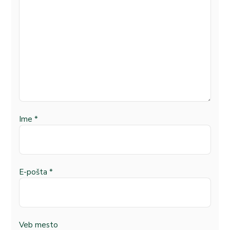
Ime
*
E-pošta
*
Veb mesto