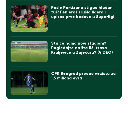
Posle Partizana stigao hladan
tuš! Fenjeraš srušio lidera i
upisao prve bodove u Superligi
Šta će nama novi stadioni?
Pogledajte na šta liči trava
Kraljevice u Zaječaru? (VIDEO)
OFK Beograd prodao vezistu za
1,5 miliona evra