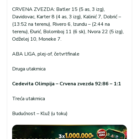
CRVENA ZVEZDA: Batler 15 (5 as, 3 izg),
Davidovac, Karter 8 (4 as, 3 izg), Kalinić 7, Dobrić –
(13:52 na terenu), Rivero 6, Izundu – (2:44 na
terenu), Đurić, Bolomboj 11 (6 sk), Nvora 22 (5 izg),
Odželej 10, Moneke 7.
ABA LIGA, plej-of, četvrtfinale
Druga utakmica
Cedevita Olimpija – Crvena zvezda 92:86 – 1:1
Treća utakmica
Budućnost – Kluž (u toku)