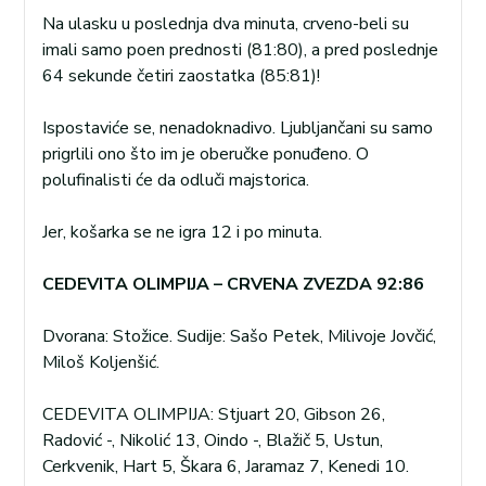
Na ulasku u poslednja dva minuta, crveno-beli su
imali samo poen prednosti (81:80), a pred poslednje
64 sekunde četiri zaostatka (85:81)!
Ispostaviće se, nenadoknadivo. Ljubljančani su samo
prigrlili ono što im je oberučke ponuđeno. O
polufinalisti će da odluči majstorica.
Jer, košarka se ne igra 12 i po minuta.
CEDEVITA OLIMPIJA – CRVENA ZVEZDA 92:86
Dvorana: Stožice. Sudije: Sašo Petek, Milivoje Jovčić,
Miloš Koljenšić.
CEDEVITA OLIMPIJA: Stjuart 20, Gibson 26,
Radović -, Nikolić 13, Oindo -, Blažič 5, Ustun,
Cerkvenik, Hart 5, Škara 6, Jaramaz 7, Kenedi 10.