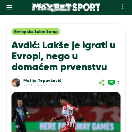
Skip
to
content
Evropska takmičenja
Avdić: Lakše je igrati u
Evropi, nego u
domaćem prvenstvu
Matija Tepavčević
0
29.01.2026. 23:57