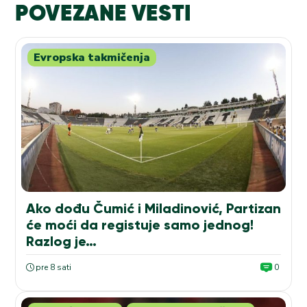
POVEZANE VESTI
Evropska takmičenja
Ako dođu Čumić i Miladinović, Partizan
će moći da registuje samo jednog!
Razlog je…
pre 8 sati
0