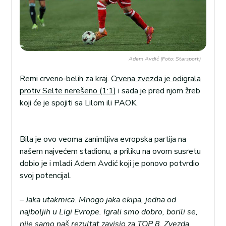
Adem Avdić (Foto: Starsport)
Remi crveno-belih za kraj.
Crvena zvezda je odigrala
protiv Selte nerešeno (1:1)
i sada je pred njom žreb
koji će je spojiti sa Lilom ili PAOK.
Bila je ovo veoma zanimljiva evropska partija na
našem najvećem stadionu, a priliku na ovom susretu
dobio je i mladi Adem Avdić koji je ponovo potvrdio
svoj potencijal.
– Jaka utakmica. Mnogo jaka ekipa, jedna od
najboljih u Ligi Evrope. Igrali smo dobro, borili se,
nije samo naš rezultat zavisio za TOP 8. Zvezda