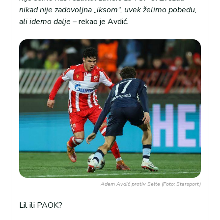
nikad nije zadovoljna „iksom“, uvek želimo pobedu,
ali idemo dalje –
rekao je Avdić.
Adem Avdić protiv Selte (Foto: Starsport)
Lil ili PAOK?