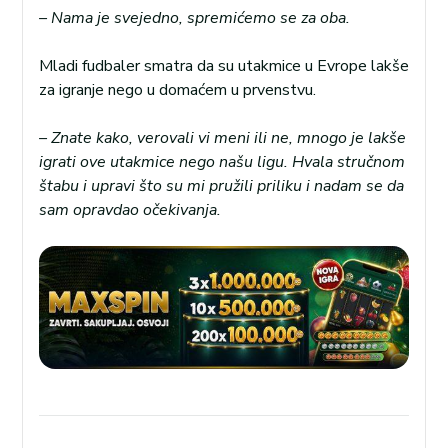
– Nama je svejedno, spremićemo se za oba.
Mladi fudbaler smatra da su utakmice u Evrope lakše
za igranje nego u domaćem u prvenstvu.
– Znate kako, verovali vi meni ili ne, mnogo je lakše
igrati ove utakmice nego našu ligu. Hvala stručnom
štabu i upravi što su mi pružili priliku i nadam se da
sam opravdao očekivanja.