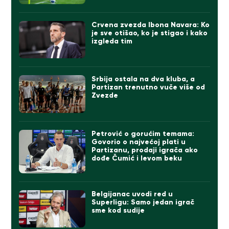
Crvena zvezda Ibona Navara: Ko
je sve otišao, ko je stigao i kako
izgleda tim
Srbija ostala na dva kluba, a
Partizan trenutno vuče više od
Zvezde
Petrović o gorućim temama:
Govorio o najvećoj plati u
Partizanu, prodaji igrača ako
dođe Čumić i levom beku
Belgijanac uvodi red u
Superligu: Samo jedan igrač
sme kod sudije