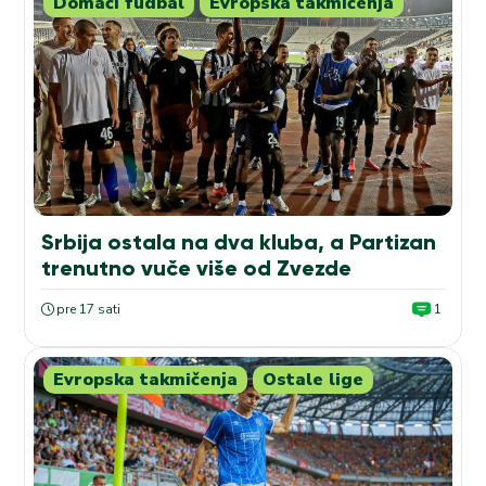
Domaći fudbal
Evropska takmičenja
Srbija ostala na dva kluba, a Partizan
trenutno vuče više od Zvezde
pre 17 sati
1
Evropska takmičenja
Ostale lige