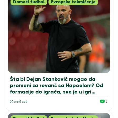
Domaći fudbal
Evropska takmičenja
Šta bi Dejan Stanković mogao da
promeni za revanš sa Hapoelom? Od
formacije do igrača, sve je u igri…
pre 9 sati
1