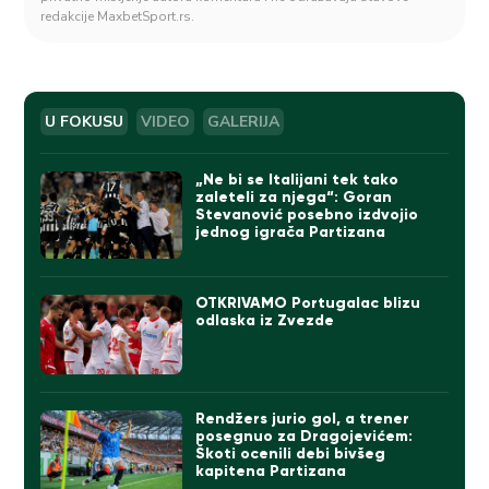
redakcije MaxbetSport.rs.
U FOKUSU
VIDEO
GALERIJA
„Ne bi se Italijani tek tako
zaleteli za njega“: Goran
Stevanović posebno izdvojio
jednog igrača Partizana
OTKRIVAMO Portugalac blizu
odlaska iz Zvezde
Rendžers jurio gol, a trener
posegnuo za Dragojevićem:
Škoti ocenili debi bivšeg
kapitena Partizana