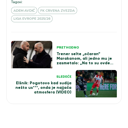
Tagovi:
ADEM AVDIĆ
FK CRVENA ZVEZDA
LIGA EVROPE 2025/26
Kretanje
PRETHODNO
članka
Trener selte „očaran“
Marakanom, ali jedno mu je
zasmetalo: „Na to su ovde
navikli“
SLEDEĆE
Elšnik: Pogotovo kad sudija
nešto us***, onda je najjača
atmosfera (VIDEO)