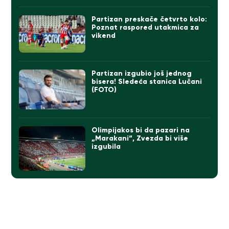
Partizan preskače četvrto kolo:
Poznat raspored utakmica za
vikend
Partizan izgubio još jednog
bisera! Sledeća stanica Lučani
(FOTO)
Olimpijakos bi da pazari na
„Marakani“, Zvezda bi više
izgubila