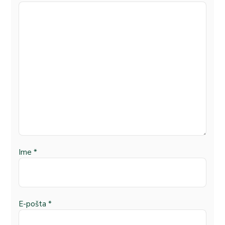
Ime
*
E-pošta
*