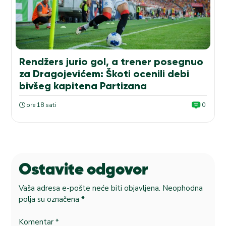
Rendžers jurio gol, a trener posegnuo
za Dragojevićem: Škoti ocenili debi
bivšeg kapitena Partizana
pre 18 sati
0
Ostavite odgovor
Vaša adresa e-pošte neće biti objavljena.
Neophodna
polja su označena
*
Komentar
*