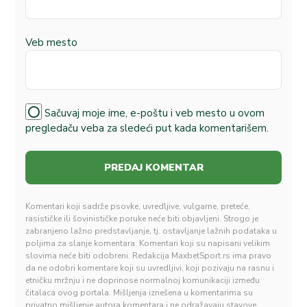
Veb mesto
Sačuvaj moje ime, e-poštu i veb mesto u ovom
pregledaču veba za sledeći put kada komentarišem.
Komentari koji sadrže psovke, uvredljive, vulgarne, preteće,
rasističke ili šovinističke poruke neće biti objavljeni. Strogo je
zabranjeno lažno predstavljanje, tj. ostavljanje lažnih podataka u
poljima za slanje komentara. Komentari koji su napisani velikim
slovima neće biti odobreni. Redakcija MaxbetSport.rs ima pravo
da ne odobri komentare koji su uvredljivi, koji pozivaju na rasnu i
etničku mržnju i ne doprinose normalnoj komunikaciji između
čitalaca ovog portala. Mišljenja iznešena u komentarima su
privatno mišljenje autora komentara i ne odražavaju stavove