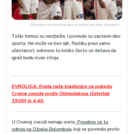
Džon Braun će morati da igra na poziciji pet (Foto: Starsport)
Teški trenuci su neizbežni. I povrede su sastavni deo
sporta. Ne može se bez njih. Razliku pravi samo
učestalost, odnosno to koliko često se dešava da
igrači budu izvan stroja.
EVROLIGA: Kvota naše kladionice na pobedu
Crvene zvezde protiv Olimpijakosa (četvrtak
19:00) je 4.40.
U Crvenoj zvezdi nemaju sreće
. Posebno se to
odnosi na Džoela Bolomboja,
koji se povredio protiv