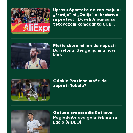
Upravu Spartaka ne zanimaju ni
„Fratija“ ni „Delije“ ni bratstvo
ni protesti: Doveli Albanca sa
tetovažom komadanta UČK
(FOTO)
Platio skoro milion da napusti
Barselonu: Šengelija ima novi
klub
Odakle Partizan može da
zapreti Tobolu?
Gatuzo preporodio Ratkova:
Pogledajte dva gola Srbina za
Lacio (VIDEO)