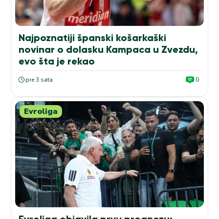
Najpoznatiji španski košarkaški
novinar o dolasku Kampaca u Zvezdu,
evo šta je rekao
pre 3 sata
0
Evroliga