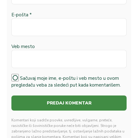
E-pošta
*
Veb mesto
Sačuvaj moje ime, e-poštu i veb mesto u ovom
pregledaču veba za sledeći put kada komentarišem.
Komentari koji sadrže psovke, uvredljive, vulgarne, preteće,
rasističke ili šovinističke poruke neće biti objavljeni. Strogo je
zabranjeno lažno predstavljanje, tj. ostavljanje lažnih podataka u
poljima za slanje komentara. Komentari koji su napisani velikim