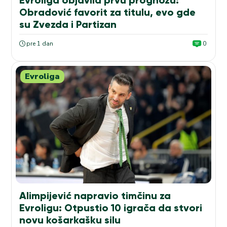
Evroliga objavila prvu prognozu:
Obradović favorit za titulu, evo gde
su Zvezda i Partizan
pre 1 dan
0
Evroliga
Alimpijević napravio timčinu za
Evroligu: Otpustio 10 igrača da stvori
novu košarkašku silu