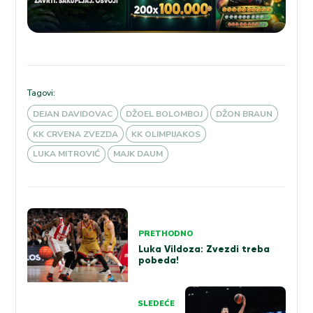
Tagovi:
DEJAN DAVIDOVAC
DŽOEL BOLOMBOJ
DŽON BRAUN
KK CRVENA ZVEZDA
KK OLIMPIJAKOS
LUKA MITROVIĆ
MAJK DAUM
Kretanje
članka
PRETHODNO
Luka Vildoza: Zvezdi treba
pobeda!
SLEDEĆE