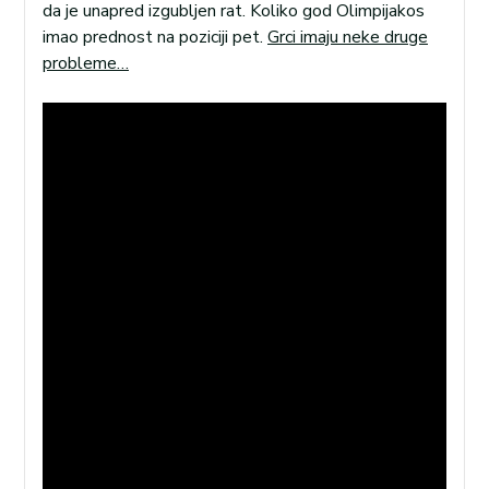
da je unapred izgubljen rat. Koliko god Olimpijakos
imao prednost na poziciji pet.
Grci imaju neke druge
probleme…