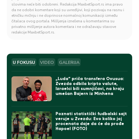
slovima neće biti odobreni. Redakcija MaxbetSport.rs ima pravo
da ne odobri komentare koji su uvredljivi, koji pozivaju na rasnu i
etničku mržnju i ne doprinose normalnoj komunikaciji između
čitalaca ovog portala. Mišljenja iznešena u komentarima su
privatno mišljenje autora komentara i ne odražavaju stavove
redakcije MaxbetSport.rs.
U FOKUSU
VIDEO
GALERIJA
„Luda“ priča transfera Ovusua:
Zvezda odbila kripto valute,
Izraelci bili sumnjičavi, na kraju
umešan Bajern iz Minhena
Poznati statistički fudbalski sajt
veruje u Zvezdu: Evo koliko joj
procenata daje da će da prođe
Hapoel (FOTO)