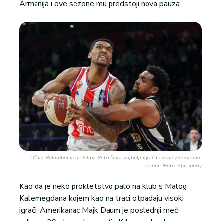
Armanija i ove sezone mu predstoji nova pauza.
Džoel Bolomboj je uz Filipa Petruševa najbolji igrač Crvene zvezde ove
sezone (Foto: Starsport)
Kao da je neko prokletstvo palo na klub s Malog
Kalemegdana kojem kao na traci otpadaju visoki
igrači. Amerikanac Majk Daum je poslednji meč