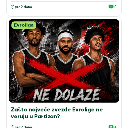
pre 2 dana
0
Evroliga
Zašto najveće zvezde Evrolige ne
veruju u Partizan?
pre 2 dana
4