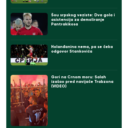
Šou srpskog veziste: Dva gola i
asistencija za demoliranje
Pantrakikosa
Holanđanina nema, pa se čeka
odgovor Stankovića
Gori na Crnom moru: Salah
izašao pred navijače Trabzona
(VIDEO)