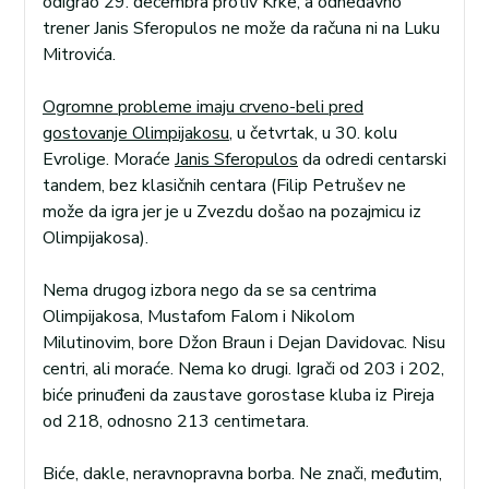
odigrao 29. decembra protiv Krke, a odnedavno
trener Janis Sferopulos ne može da računa ni na Luku
Mitrovića.
Ogromne probleme imaju crveno-beli pred
gostovanje Olimpijakosu
, u četvrtak, u 30. kolu
Evrolige. Moraće
Janis Sferopulos
da odredi centarski
tandem, bez klasičnih centara (Filip Petrušev ne
može da igra jer je u Zvezdu došao na pozajmicu iz
Olimpijakosa).
Nema drugog izbora nego da se sa centrima
Olimpijakosa, Mustafom Falom i Nikolom
Milutinovim, bore Džon Braun i Dejan Davidovac. Nisu
centri, ali moraće. Nema ko drugi. Igrači od 203 i 202,
biće prinuđeni da zaustave gorostase kluba iz Pireja
od 218, odnosno 213 centimetara.
Biće, dakle, neravnopravna borba. Ne znači, međutim,