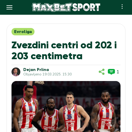
Skip
to
content
Evroliga
Zvezdini centri od 202 i
203 centimetra
Dejan Prlina
1
Objavljeno
19.03.2025. 15:30