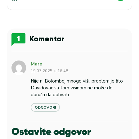
1
Komentar
Mare
19.03.2025. u 16:48
Nije ni Bolomboj mnogo viši, problem je što
Davidovac sa tom visinom ne može do
obruča da dohvati.
ODGOVORI
Ostavite odgovor