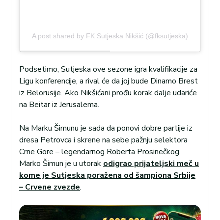
A post shared by FK Sutjeska Nikšić (@fksutjeska)
Podsetimo, Sutjeska ove sezone igra kvalifikacije za
Ligu konferencije, a rival će da joj bude Dinamo Brest
iz Belorusije. Ako Nikšićani prođu korak dalje udariće
na Beitar iz Jerusalema.
Na Marku Šimunu je sada da ponovi dobre partije iz
dresa Petrovca i skrene na sebe pažnju selektora
Crne Gore – legendarnog Roberta Prosinečkog.
Marko Šimun je u utorak
odigrao prijateljski meč u
kome je Sutjeska poražena od šampiona Srbije
– Crvene zvezde
.