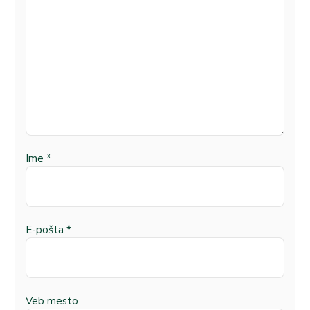
Ime
*
E-pošta
*
Veb mesto