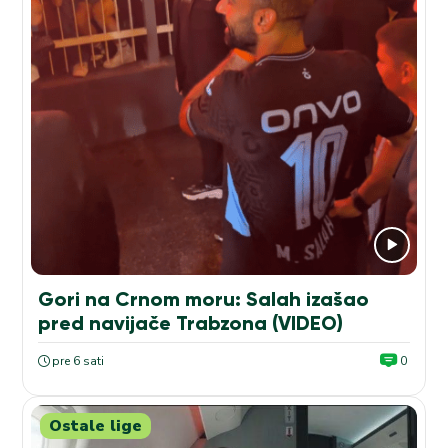
Gori na Crnom moru: Salah izašao
pred navijače Trabzona (VIDEO)
pre 6 sati
0
Ostale lige