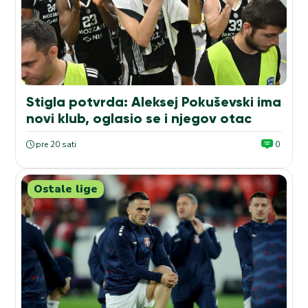
Stigla potvrda: Aleksej Pokuševski ima
novi klub, oglasio se i njegov otac
pre 20 sati
0
Ostale lige