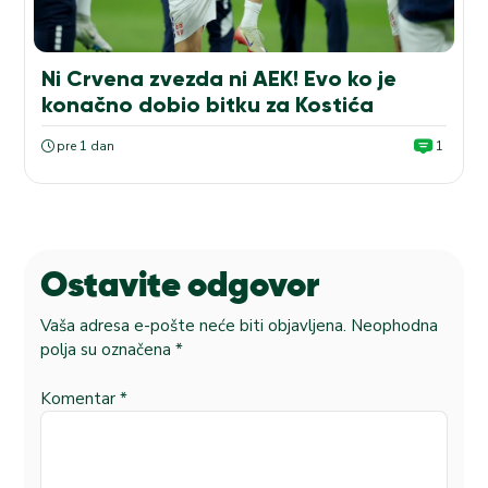
Ni Crvena zvezda ni AEK! Evo ko je
konačno dobio bitku za Kostića
pre 1 dan
1
Ostavite odgovor
Vaša adresa e-pošte neće biti objavljena.
Neophodna
polja su označena
*
Komentar
*