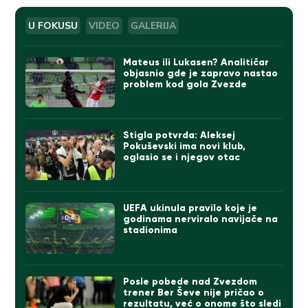
U FOKUSU
VIDEO
GALERIJA
Mateus ili Lukasen? Analitičar
objasnio gde je zapravo nastao
problem kod gola Zvezde
Stigla potvrda: Aleksej
Pokuševski ima novi klub,
oglasio se i njegov otac
UEFA ukinula pravilo koje je
godinama nerviralo navijače na
stadionima
Posle pobede nad Zvezdom
trener Ber Ševe nije pričao o
rezultatu, već o onome što sledi