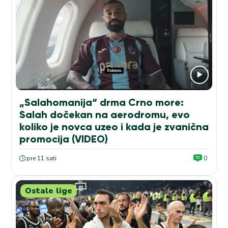
„Salahomanija“ drma Crno more:
Salah dočekan na aerodromu, evo
koliko je novca uzeo i kada je zvanična
promocija (VIDEO)
pre 11 sati
0
Ostale lige