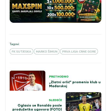
Tagovi:
FK SUTJESKA
MARKO ŠIMUN
PRVA LIGA CRNE GORE
Kretanje
PRETHODNO
članka
„Zlatni orlić“ promenio klub u
Mađarskoj
SLEDEĆE
Oglasio se Ronaldo posle
produžetka ugovora (FOTO)