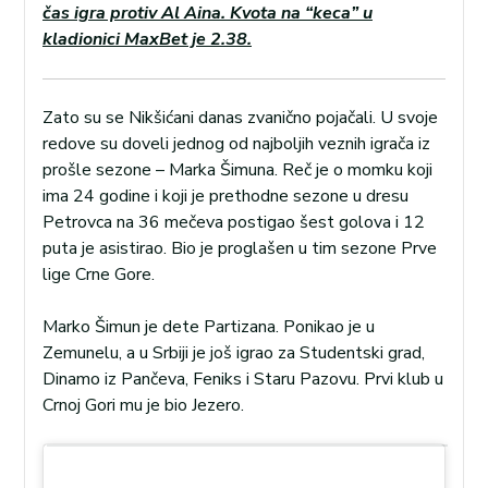
čas igra protiv Al Aina. Kvota na “keca” u
kladionici MaxBet je 2.38.
Zato su se Nikšićani danas zvanično pojačali. U svoje
redove su doveli jednog od najboljih veznih igrača iz
prošle sezone – Marka Šimuna. Reč je o momku koji
ima 24 godine i koji je prethodne sezone u dresu
Petrovca na 36 mečeva postigao šest golova i 12
puta je asistirao. Bio je proglašen u tim sezone Prve
lige Crne Gore.
Marko Šimun je dete Partizana. Ponikao je u
Zemunelu, a u Srbiji je još igrao za Studentski grad,
Dinamo iz Pančeva, Feniks i Staru Pazovu. Prvi klub u
Crnoj Gori mu je bio Jezero.