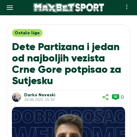
Skip
to
content
Ostale lige
Dete Partizana i jedan
od najboljih vezista
Crne Gore potpisao za
Sutjesku
Darko Noveski
0
26.06.2025. 15:30