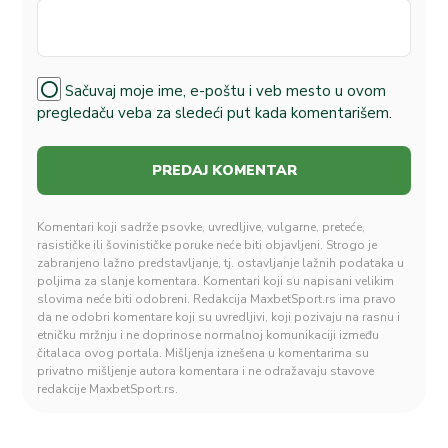
Sačuvaj moje ime, e-poštu i veb mesto u ovom
pregledaču veba za sledeći put kada komentarišem.
Komentari koji sadrže psovke, uvredljive, vulgarne, preteće,
rasističke ili šovinističke poruke neće biti objavljeni. Strogo je
zabranjeno lažno predstavljanje, tj. ostavljanje lažnih podataka u
poljima za slanje komentara. Komentari koji su napisani velikim
slovima neće biti odobreni. Redakcija MaxbetSport.rs ima pravo
da ne odobri komentare koji su uvredljivi, koji pozivaju na rasnu i
etničku mržnju i ne doprinose normalnoj komunikaciji između
čitalaca ovog portala. Mišljenja iznešena u komentarima su
privatno mišljenje autora komentara i ne odražavaju stavove
redakcije MaxbetSport.rs.