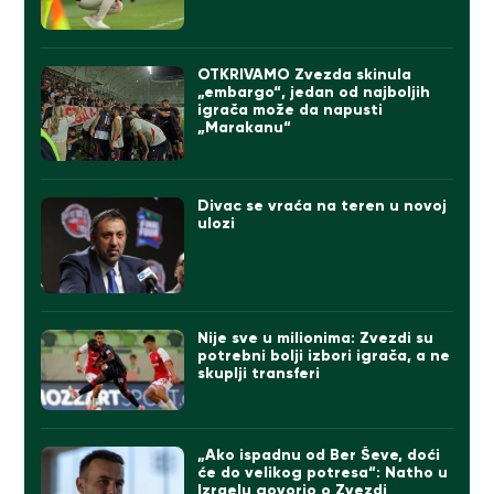
OTKRIVAMO Zvezda skinula
„embargo“, jedan od najboljih
igrača može da napusti
„Marakanu“
Divac se vraća na teren u novoj
ulozi
Nije sve u milionima: Zvezdi su
potrebni bolji izbori igrača, a ne
skuplji transferi
„Ako ispadnu od Ber Ševe, doći
će do velikog potresa“: Natho u
Izraelu govorio o Zvezdi