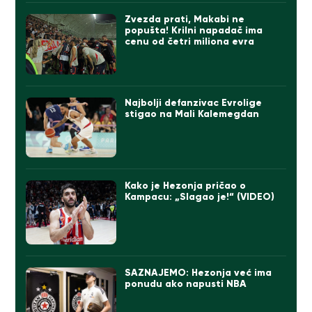
Zvezda prati, Makabi ne
popušta! Krilni napadač ima
cenu od četri miliona evra
Najbolji defanzivac Evrolige
stigao na Mali Kalemegdan
Kako je Hezonja pričao o
Kampacu: „Slagao je!“ (VIDEO)
SAZNAJEMO: Hezonja već ima
ponudu ako napusti NBA