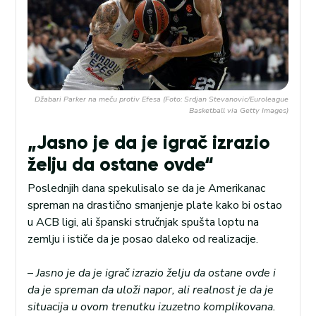
Džabari Parker na meču protiv Efesa (Foto: Srdjan Stevanovic/Euroleague
Basketball via Getty Images)
„Jasno je da je igrač izrazio
želju da ostane ovde“
Poslednjih dana spekulisalo se da je Amerikanac
spreman na drastično smanjenje plate kako bi ostao
u ACB ligi, ali španski stručnjak spušta loptu na
zemlju i ističe da je posao daleko od realizacije.
–
Jasno je da je igrač izrazio želju da ostane ovde i
da je spreman da uloži napor, ali realnost je da je
situacija u ovom trenutku izuzetno komplikovana.