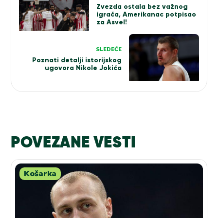
članka
Zvezda ostala bez važnog
igrača, Amerikanac potpisao
za Asvel!
SLEDEĆE
Poznati detalji istorijskog
ugovora Nikole Jokića
POVEZANE VESTI
Košarka