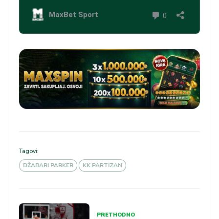
Tagovi:
DŽABARI PARKER
KK PARTIZAN
Kretanje
PRETHODNO