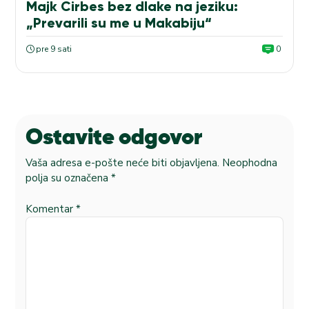
Majk Cirbes bez dlake na jeziku:
„Prevarili su me u Makabiju“
pre 9 sati
0
Ostavite odgovor
Vaša adresa e-pošte neće biti objavljena.
Neophodna
polja su označena
*
Komentar
*