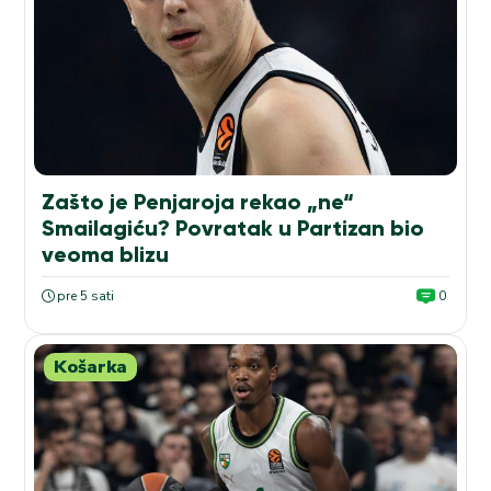
Zašto je Penjaroja rekao „ne“
Smailagiću? Povratak u Partizan bio
veoma blizu
pre 5 sati
0
Košarka