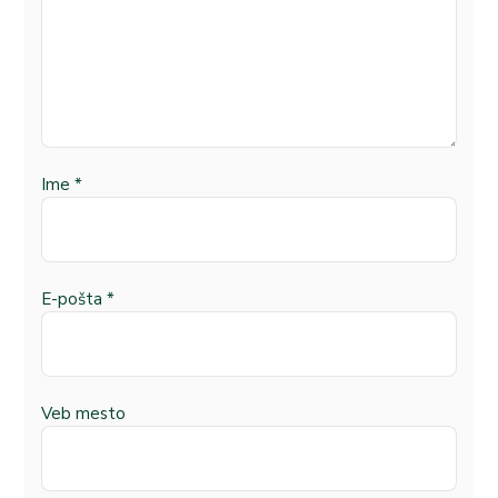
Ime
*
E-pošta
*
Veb mesto