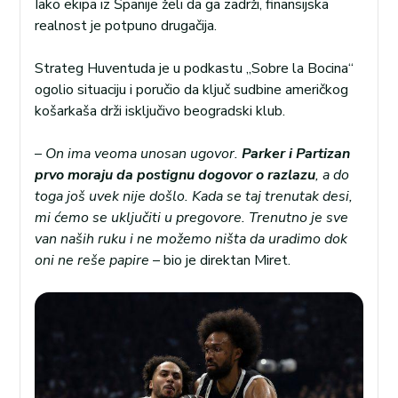
Iako ekipa iz Španije želi da ga zadrži, finansijska
realnost je potpuno drugačija.
Strateg Huventuda je u podkastu „Sobre la Bocina“
ogolio situaciju i poručio da ključ sudbine američkog
košarkaša drži isključivo beogradski klub.
–
On ima veoma unosan ugovor.
Parker i Partizan
prvo moraju da postignu dogovor o razlazu
, a do
toga još uvek nije došlo. Kada se taj trenutak desi,
mi ćemo se uključiti u pregovore. Trenutno je sve
van naših ruku i ne možemo ništa da uradimo dok
oni ne reše papire
– bio je direktan Miret.