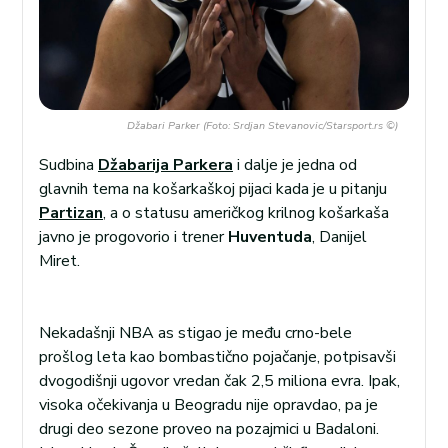
Džabari Parker (Foto: Srdjan Stevanovic/Starsport.rs ©)
Sudbina
Džabarija Parkera
i dalje je jedna od
glavnih tema na košarkaškoj pijaci kada je u pitanju
Partizan
, a o statusu američkog krilnog košarkaša
javno je progovorio i trener
Huventuda
, Danijel
Miret.
Nekadašnji NBA as stigao je među crno-bele
prošlog leta kao bombastično pojačanje, potpisavši
dvogodišnji ugovor vredan čak 2,5 miliona evra. Ipak,
visoka očekivanja u Beogradu nije opravdao, pa je
drugi deo sezone proveo na pozajmici u Badaloni.