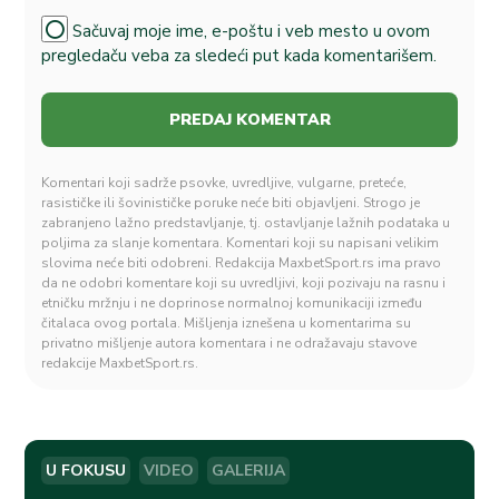
Sačuvaj moje ime, e-poštu i veb mesto u ovom
pregledaču veba za sledeći put kada komentarišem.
Komentari koji sadrže psovke, uvredljive, vulgarne, preteće,
rasističke ili šovinističke poruke neće biti objavljeni. Strogo je
zabranjeno lažno predstavljanje, tj. ostavljanje lažnih podataka u
poljima za slanje komentara. Komentari koji su napisani velikim
slovima neće biti odobreni. Redakcija MaxbetSport.rs ima pravo
da ne odobri komentare koji su uvredljivi, koji pozivaju na rasnu i
etničku mržnju i ne doprinose normalnoj komunikaciji između
čitalaca ovog portala. Mišljenja iznešena u komentarima su
privatno mišljenje autora komentara i ne odražavaju stavove
redakcije MaxbetSport.rs.
U FOKUSU
VIDEO
GALERIJA