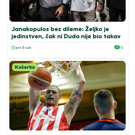
Janakopulos bez dileme: Željko je
jedinstven, čak ni Duda nije bio takav
pre 8 sati
0
Košarka