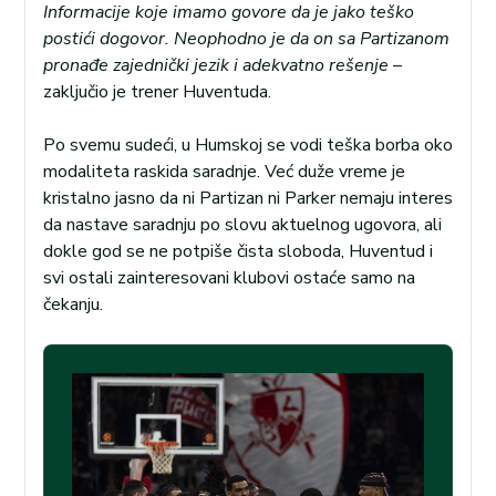
Informacije koje imamo govore da je jako teško
postići dogovor. Neophodno je da on sa Partizanom
pronađe zajednički jezik i adekvatno rešenje
–
zaključio je trener Huventuda.
Po svemu sudeći, u Humskoj se vodi teška borba oko
modaliteta raskida saradnje. Već duže vreme je
kristalno jasno da ni Partizan ni Parker nemaju interes
da nastave saradnju po slovu aktuelnog ugovora, ali
dokle god se ne potpiše čista sloboda, Huventud i
svi ostali zainteresovani klubovi ostaće samo na
čekanju.