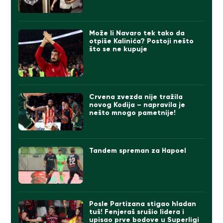
Može li Navaro tek tako da
otpiše Kalinića? Postoji nešto
što se ne kupuje
Crvena zvezda nije tražila
novog Kodija – napravila je
nešto mnogo pametnije!
Tandem spreman za Hapoel
Posle Partizana stigao hladan
tuš! Fenjeraš srušio lidera i
upisao prve bodove u Superligi