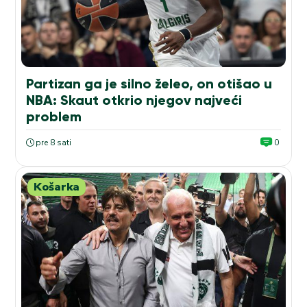
Partizan ga je silno želeo, on otišao u
NBA: Skaut otkrio njegov najveći
problem
pre 8 sati
0
Košarka