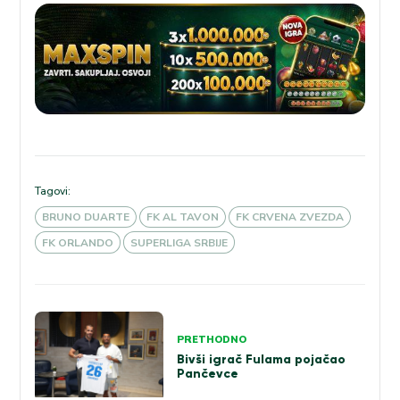
Tagovi:
BRUNO DUARTE
FK AL TAVON
FK CRVENA ZVEZDA
FK ORLANDO
SUPERLIGA SRBIJE
Kretanje
PRETHODNO
članka
Bivši igrač Fulama pojačao
Pančevce