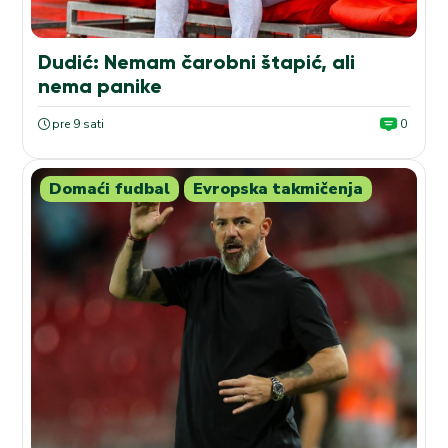
Dudić: Nemam čarobni štapić, ali
nema panike
pre 9 sati
0
Domaći fudbal
Evropska takmičenja