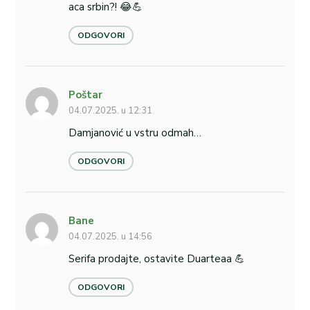
aca srbin?! 😂💪
ODGOVORI
Poštar
04.07.2025. u 12:31
Damjanović u vstru odmah…
ODGOVORI
Bane
04.07.2025. u 14:56
Serifa prodajte, ostavite Duarteaa 💪
ODGOVORI