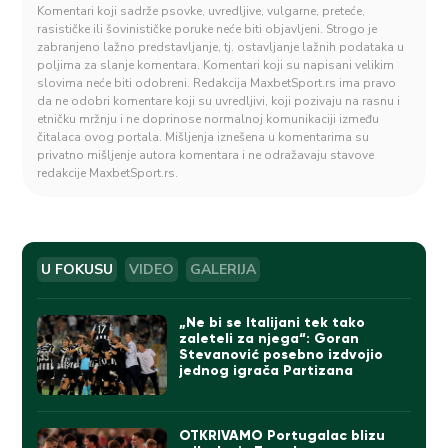
Komentari koji sadrže psovke, uvredljive, vulgarne, preteće,
rasističke ili šovinističke poruke neće biti objavljeni. Strogo je
zabranjeno lažno predstavljanje, tj. ostavljanje lažnih podataka u
poljima za slanje komentara. Komentari koji su napisani velikim
slovima neće biti odobreni. Redakcija MaxbetSport.rs ima pravo
da ne odobri komentare koji su uvredljivi, koji pozivaju na rasnu i
etničku mržnju i ne doprinose normalnoj komunikaciji između
čitalaca ovog portala. Mišljenja iznešena u komentarima su
privatno mišljenje autora komentara i ne odražavaju stavove
redakcije MaxbetSport.rs.
U FOKUSU
VIDEO
GALERIJA
„Ne bi se Italijani tek tako
zaleteli za njega“: Goran
Stevanović posebno izdvojio
jednog igrača Partizana
OTKRIVAMO Portugalac blizu