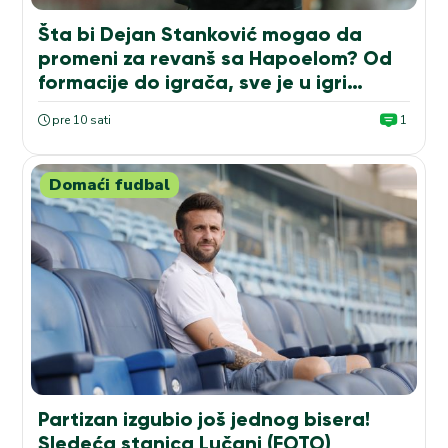
Šta bi Dejan Stanković mogao da
promeni za revanš sa Hapoelom? Od
formacije do igrača, sve je u igri…
pre 10 sati
1
Domaći fudbal
Partizan izgubio još jednog bisera!
Sledeća stanica Lučani (FOTO)