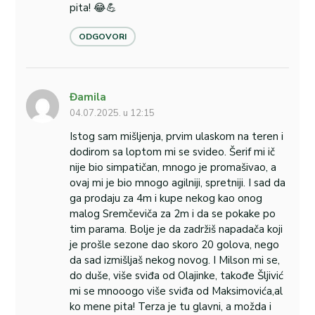
pita! 😂💪
ODGOVORI
Đamila
04.07.2025. u 12:15
Istog sam mišljenja, prvim ulaskom na teren i
dodirom sa loptom mi se svideo. Šerif mi ič
nije bio simpatičan, mnogo je promašivao, a
ovaj mi je bio mnogo agilniji, spretniji. I sad da
ga prodaju za 4m i kupe nekog kao onog
malog Sremčeviča za 2m i da se pokake po
tim parama. Bolje je da zadržiš napadača koji
je prošle sezone dao skoro 20 golova, nego
da sad izmišljaš nekog novog. I Milson mi se,
do duše, više sviđa od Olajinke, takođe Šljivić
mi se mnooogo više sviđa od Maksimovića,al
ko mene pita! Terza je tu glavni, a možda i