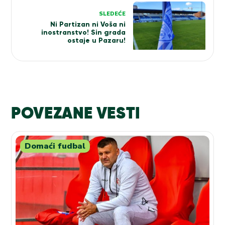
SLEDEĆE
Ni Partizan ni Voša ni
inostranstvo! Sin grada
ostaje u Pazaru!
POVEZANE VESTI
Domaći fudbal