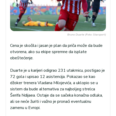
Bruno Duarte (Foto: Starsport)
Cena je skočila i jasan je plan da priča može da bude
otvorena, ako su ekipe spremne da isplate
obeštećenje.
Duarte je u karijeri odigrao 231 utakmicu, postigao je
72 gola i upisao 12 asistencija. Pokazao se kao
džoker trenera Vladana Milojevića, a uklopio se u
sistem da bude alternativa za najboljeg strelca
Šerifa Ndijaea. Ostaje da se sačeka konačna odluka,
ali se neće žuriti i važno je pronaći eventualnu
zamenu u Evropi.