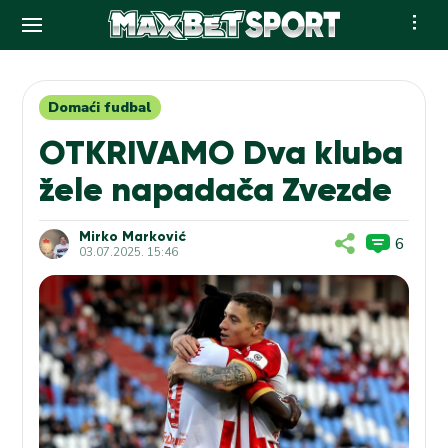
Skip
to
content
Domaći fudbal
OTKRIVAMO Dva kluba
žele napadača Zvezde
Mirko Marković
6
03.07.2025. 15:46