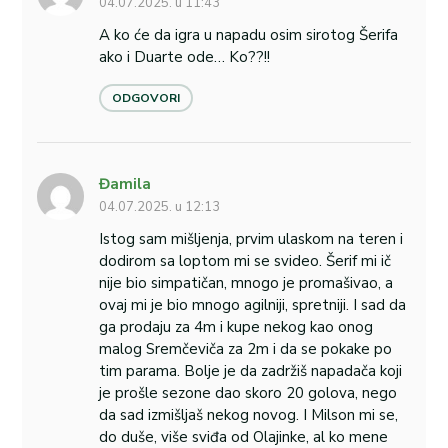
04.07.2025. u 11:43
A ko će da igra u napadu osim sirotog Šerifa
ako i Duarte ode… Ko??!!
ODGOVORI
Đamila
04.07.2025. u 12:13
Istog sam mišljenja, prvim ulaskom na teren i
dodirom sa loptom mi se svideo. Šerif mi ič
nije bio simpatičan, mnogo je promašivao, a
ovaj mi je bio mnogo agilniji, spretniji. I sad da
ga prodaju za 4m i kupe nekog kao onog
malog Sremčeviča za 2m i da se pokake po
tim parama. Bolje je da zadržiš napadača koji
je prošle sezone dao skoro 20 golova, nego
da sad izmišljaš nekog novog. I Milson mi se,
do duše, više sviđa od Olajinke, al ko mene