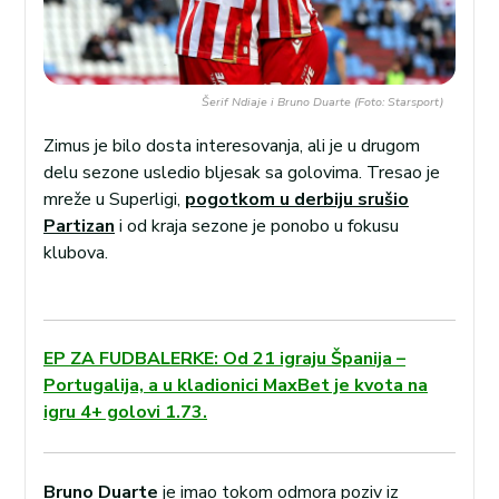
Šerif Ndiaje i Bruno Duarte (Foto: Starsport)
Zimus je bilo dosta interesovanja, ali je u drugom
delu sezone usledio bljesak sa golovima. Tresao je
mreže u Superligi,
pogotkom u derbiju srušio
Partizan
i od kraja sezone je ponobo u fokusu
klubova.
EP ZA FUDBALERKE: Od 21 igraju Španija –
Portugalija, a u kladionici MaxBet je kvota na
igru 4+ golovi 1.73.
Bruno Duarte
je imao tokom odmora poziv iz