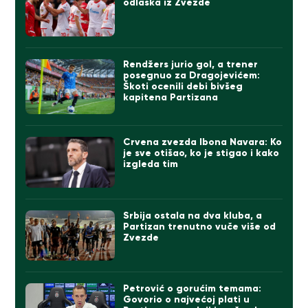
odlaska iz Zvezde
Rendžers jurio gol, a trener
posegnuo za Dragojevićem:
Škoti ocenili debi bivšeg
kapitena Partizana
Crvena zvezda Ibona Navara: Ko
je sve otišao, ko je stigao i kako
izgleda tim
Srbija ostala na dva kluba, a
Partizan trenutno vuče više od
Zvezde
Petrović o gorućim temama:
Govorio o najvećoj plati u