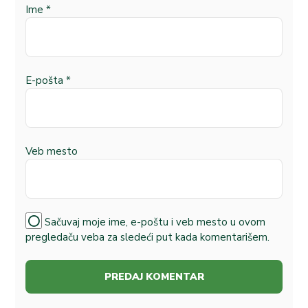
Ime
*
E-pošta
*
Veb mesto
Sačuvaj moje ime, e-poštu i veb mesto u ovom
pregledaču veba za sledeći put kada komentarišem.