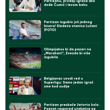
Partizanu, prodaji igrača ako
dođe Čumić i levom beku
Partizan izgubio još jednog
bisera! Sledeća stanica Lučani
(FOTO)
Olimpijakos bi da pazari na
„Marakani“, Zvezda bi više
izgubila
Belgijanac uvodi red u
Superligu: Samo jedan igrač
sme kod sudije
Partizan preskače četvrto kolo:
Poznat raspored utakmica za