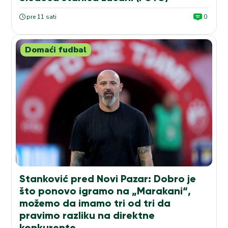
pre 11 sati
0
Domaći fudbal
Stanković pred Novi Pazar: Dobro je
što ponovo igramo na „Marakani“,
možemo da imamo tri od tri da
pravimo razliku na direktne
konkurente