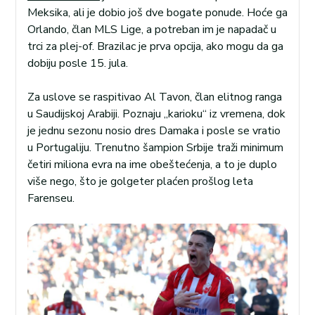
Meksika, ali je dobio još dve bogate ponude. Hoće ga
Orlando, član MLS Lige, a potreban im je napadač u
trci za plej-of. Brazilac je prva opcija, ako mogu da ga
dobiju posle 15. jula.
Za uslove se raspitivao Al Tavon, član elitnog ranga
u Saudijskoj Arabiji. Poznaju „karioku“ iz vremena, dok
je jednu sezonu nosio dres Damaka i posle se vratio
u Portugaliju. Trenutno šampion Srbije traži minimum
četiri miliona evra na ime obeštećenja, a to je duplo
više nego, što je golgeter plaćen prošlog leta
Farenseu.