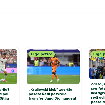
Lige petice
Lige p
Zašto je
sve fot
rija?
„Kraljevski klub“ završio
Instagr
a pol
posao: Real potvrdio
reči odj
Sitija
transfer Jana Diomandea!
postala