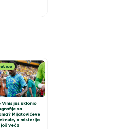
etice
 Vinisijus uklonio
ografije sa
ama? Mijatovićeve
eknule, a misterija
 još veća