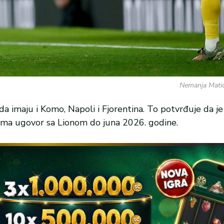
Nemanja Matić
a imaju i Komo, Napoli i Fjorentina. To potvrđuje da j
 ima ugovor sa Lionom do juna 2026. godine.