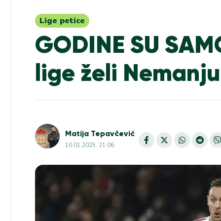
Lige petice
GODINE SU SAMO 
lige želi Nemanj
Matija Tepavčević
10.01.2025. 21:06