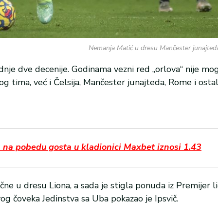
Nemanja Matić u dresu Mančester junajteda
ednje dve decenije. Godinama vezni red „orlova“ nije mo
g tima, već i Čelsija, Mančester junajteda, Rome i ostal
a na pobedu gosta u kladionici Maxbet iznosi 1.43
ne u dresu Liona, a sada je stigla ponuda iz Premijer l
og čoveka Jedinstva sa Uba pokazao je Ipsvič.