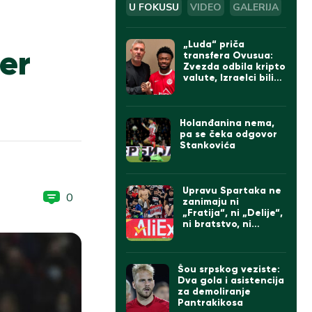
U FOKUSU
VIDEO
GALERIJA
„Luda“ priča
er
transfera Ovusua:
Zvezda odbila kripto
valute, Izraelci bili
sumnjičavi, na kraju
umešan Bajern iz
Minhena
Holanđanina nema,
pa se čeka odgovor
Stankovića
Upravu Spartaka ne
0
zanimaju ni
„Fratija“, ni „Delije“,
ni bratstvo, ni
protesti: Doveli
Albanca sa
tetovažom
komadanta UČK
Šou srpskog veziste:
(FOTO)
Dva gola i asistencija
za demoliranje
Pantrakikosa