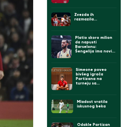
Zvezda ih
razmazila…
Platio skoro milion
da napusti
Barselonu:
Šengelija ima novi
klub
Simeone poveo
bivšeg igrača
Partizana na
turneju sa
Atletikom
Mladost vratila
iskusnog beka
Odakle Partizan