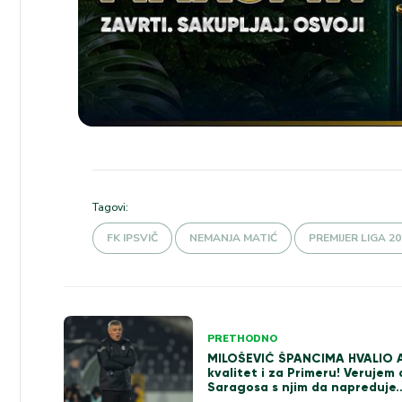
Tagovi:
FK IPSVIČ
NEMANJA MATIĆ
PREMIJER LIGA 20
Kretanje
PRETHODNO
MILOŠEVIĆ ŠPANCIMA HVALIO 
članka
kvalitet i za Primeru! Verujem 
Saragosa s njim da napreduje