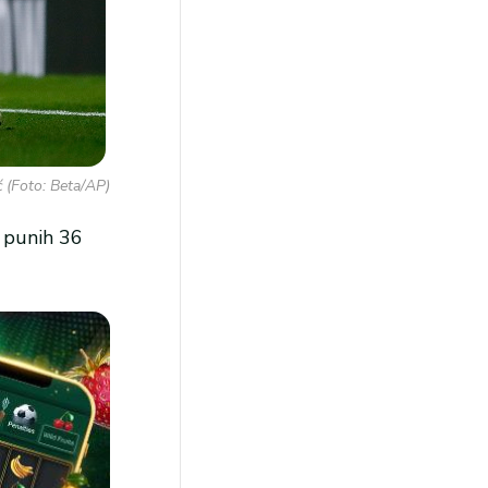
 (Foto: Beta/AP)
e punih 36