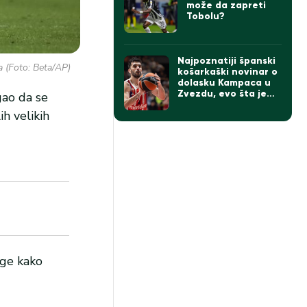
može da zapreti
Tobolu?
Najpoznatiji španski
 (Foto: Beta/AP)
košarkaški novinar o
dolasku Kampaca u
Zvezdu, evo šta je
gao da se
rekao
ih velikih
ige kako