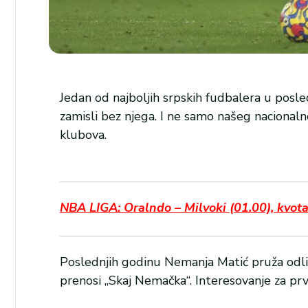
Jedan od najboljih srpskih fudbalera u posl
zamisli bez njega. I ne samo našeg nacionalno
klubova.
NBA LIGA: Oralndo – Milvoki (01.00), kvot
Poslednjih godinu Nemanja Matić pruža odlič
prenosi „Skaj Nemačka“. Interesovanje za prv