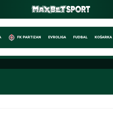
A
FK PARTIZAN
EVROLIGA
FUDBAL
KOŠARKA
DOMAĆI FUDBAL
EVROLIGA
LIGE PETICE
ABA LIGA
EVROPSKA TAKMIČEN
NBA LIGA
OSTALE LIGE
REPREZEN
REPREZENTATIVNI FU
OSTALE L