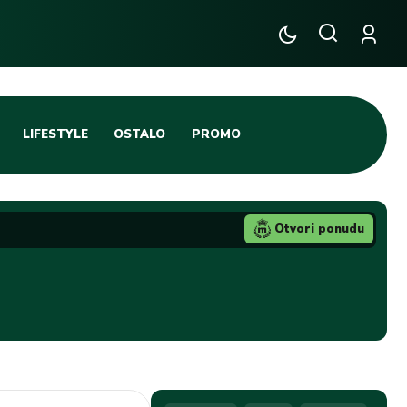
LIFESTYLE
OSTALO
PROMO
TENIS
TIFO SCENA
Otvori ponudu
JA
FUTSAL
TATIVNA KOŠARKA
KROZ OBRUČ!
DBAL
IGE
BLOG
INTERVJU NA MAX