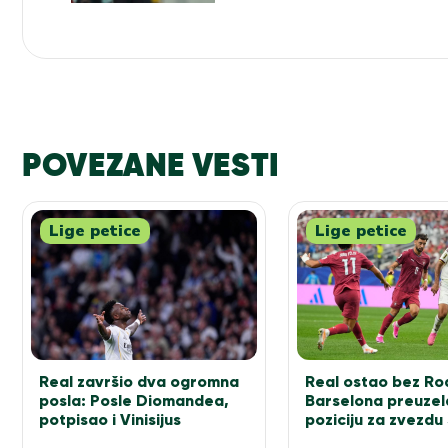
POVEZANE VESTI
Lige petice
Lige petice
Real završio dva ogromna
Real ostao bez Rod
posla: Posle Diomandea,
Barselona preuzel
potpisao i Vinisijus
poziciju za zvezdu 