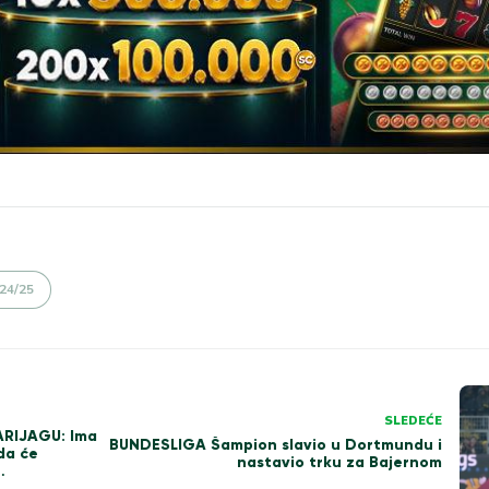
24/25
SLEDEĆE
ARIJAGU: Ima
BUNDESLIGA Šampion slavio u Dortmundu i
da će
nastavio trku za Bajernom
…