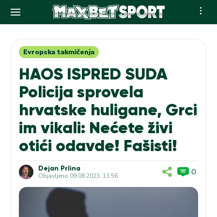
Skip
to
content
Evropska takmičenja
HAOS ISPRED SUDA
Policija sprovela
hrvatske huligane, Grci
im vikali: Nećete živi
otići odavde! Fašisti!
Dejan Prlina
0
Objavljeno
09.08.2023. 13:56