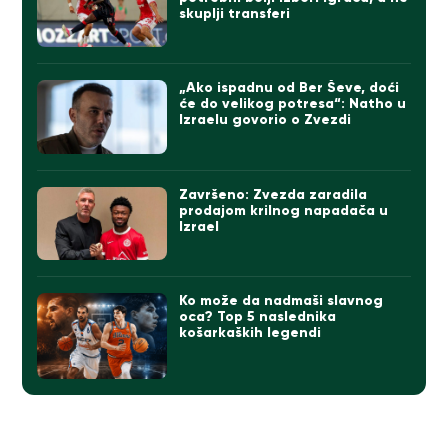
skuplji transferi
„Ako ispadnu od Ber Ševe, doći
će do velikog potresa“: Natho u
Izraelu govorio o Zvezdi
Završeno: Zvezda zaradila
prodajom krilnog napadača u
Izrael
Ko može da nadmaši slavnog
oca? Top 5 naslednika
košarkaških legendi