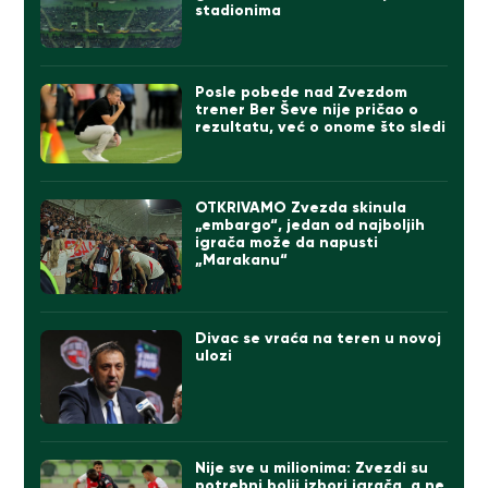
stadionima
Posle pobede nad Zvezdom
trener Ber Ševe nije pričao o
rezultatu, već o onome što sledi
OTKRIVAMO Zvezda skinula
„embargo“, jedan od najboljih
igrača može da napusti
„Marakanu“
Divac se vraća na teren u novoj
ulozi
Nije sve u milionima: Zvezdi su
potrebni bolji izbori igrača, a ne