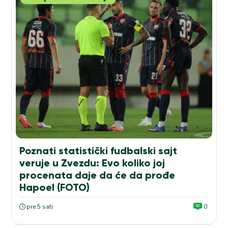
Poznati statistički fudbalski sajt
veruje u Zvezdu: Evo koliko joj
procenata daje da će da prođe
Hapoel (FOTO)
pre 5 sati
0