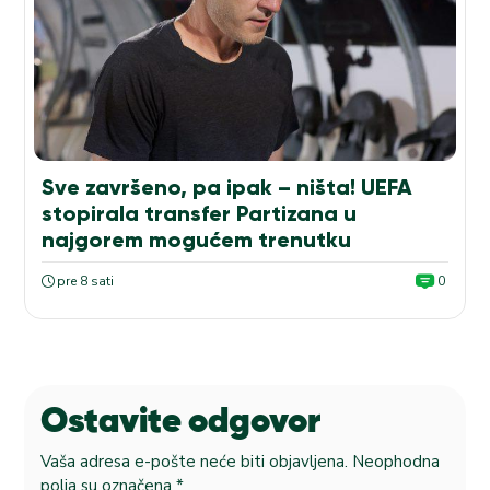
Sve završeno, pa ipak – ništa! UEFA
stopirala transfer Partizana u
najgorem mogućem trenutku
pre 8 sati
0
Ostavite odgovor
Vaša adresa e-pošte neće biti objavljena.
Neophodna
polja su označena
*