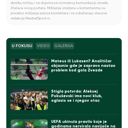
etničku mržnju i ne doprinose normalnoj komunikaciji između
čitalaca ovog portala. Mišljenja iznešena u komentarima su
privatno mišljenje autora komentara i ne odražavaju stavove
redakcije MaxbetSport.rs.
U FOKUSU
VIDEO
GALERIJA
Mateus ili Lukasen? Analitičar
objasnio gde je zapravo nastao
problem kod gola Zvezde
Stigla potvrda: Aleksej
Pokuševski ima novi klub,
oglasio se i njegov otac
UEFA ukinula pravilo koje je
godinama nerviralo navijače na