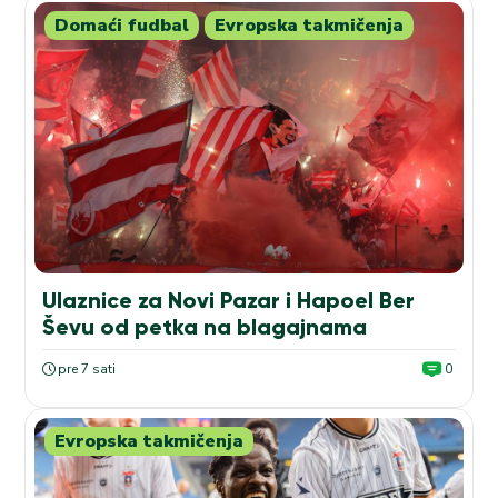
Domaći fudbal
Evropska takmičenja
Ulaznice za Novi Pazar i Hapoel Ber
Ševu od petka na blagajnama
pre 7 sati
0
Evropska takmičenja