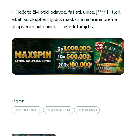
– Nećete živi otići odavde, fašisti, ubice, j**** Hitleri,
vikali su okupljeni ljudi s maskama na licima prema
uhapšenim huliganima – piše
Jutarnji list
.
Tagovi:
BED BLU BOJS
FK AEK ATINA
FK DINAMO