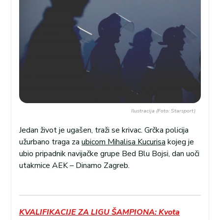
Ilustracija (Foto: Starsport)
Jedan život je ugašen, traži se krivac. Grčka policija
užurbano traga za
ubicom Mihalisa Kucurisa
kojeg je
ubio pripadnik navijačke grupe Bed Blu Bojsi, dan uoči
utakmice AEK – Dinamo Zagreb.
KVALIFIKACIJE ZA LIGU ŠAMPIONA: Kvota