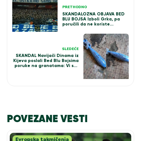
Kretanje
PRETHODNO
članka
SKANDALOZNA OBJAVA BED
BLU BOJSA Izboli Grka, pa
poručili da ne koriste
noževe?!
SLEDEĆE
SKANDAL Navijači Dinama iz
Kijeva poslali Bed Blu Bojsima
poruke na granatama: Vi ste
kraljevi Evrope
POVEZANE VESTI
Evropska takmičenja