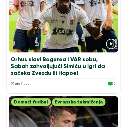
Orhus slavi Bogerea i VAR sobu,
Sabah zahvaljujući Simiću u igri da
sačeka Zvezdu ili Hapoel
pre 7 sati
0
Domaći fudbal
Evropska takmičenja