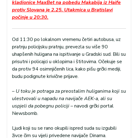
kladionice MaxBet na pobedu Makabija iz Haife
protiv Slovana je 2.25. Utakmica u Bratislavi
počinje u 20:30.
Od 11:30 po lokalnom vremenu četiri autobusa, uz
pratnju policijsku pratnju, prevezla su više 90
uhapšenih huligana na ispitivanje u Gradski sud. Bili su
prisutni i policajci u oklopima i štitovima. Očekuje se
da protiv 94 osimnjičenih lica, kako pišu grčki mediji,
budu podignute krivične prijave.
–
U toku je potraga za preostalim huliganima koji su
ulestvovali u napadu na navijače AEK-a, ali su
uspjeli da pobegnu policiji
– navodi grčki portal
Newsbomb.
Ljudi koji su se rano okupili ispred suda su izgubili
živce čim su vijeli privedene navijače Dinama.