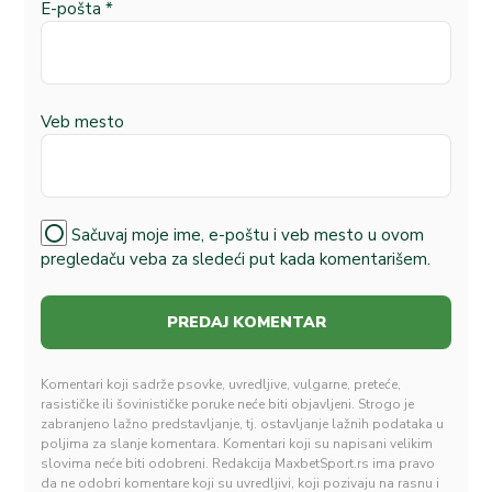
E-pošta
*
Veb mesto
Sačuvaj moje ime, e-poštu i veb mesto u ovom
pregledaču veba za sledeći put kada komentarišem.
Komentari koji sadrže psovke, uvredljive, vulgarne, preteće,
rasističke ili šovinističke poruke neće biti objavljeni. Strogo je
zabranjeno lažno predstavljanje, tj. ostavljanje lažnih podataka u
poljima za slanje komentara. Komentari koji su napisani velikim
slovima neće biti odobreni. Redakcija MaxbetSport.rs ima pravo
da ne odobri komentare koji su uvredljivi, koji pozivaju na rasnu i