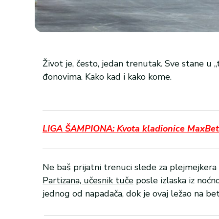
Život je, često, jedan trenutak. Sve stane u
đonovima. Kako kad i kako kome.
LIGA ŠAMPIONA: Kvota kladionice MaxBet n
Ne baš prijatni trenuci slede za plejmejkera 
Partizana, učesnik tuče
posle izlaska iz noćn
jednog od napadača, dok je ovaj ležao na be