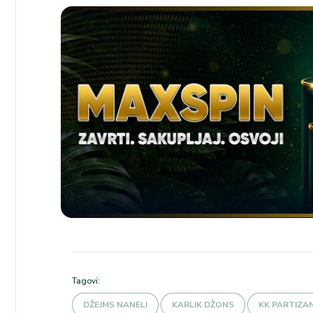
Tagovi:
DŽEJMS NANELI
KARLIK DŽONS
KK PARTIZA