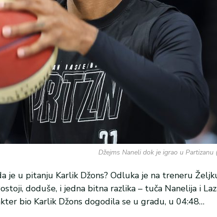
Džejms Naneli dok je igrao u Partizanu 
da je u pitanju Karlik Džons? Odluka je na treneru Željk
stoji, doduše, i jedna bitna razlika – tuča Nanelija i Laz
akter bio Karlik Džons dogodila se u gradu, u 04:48…