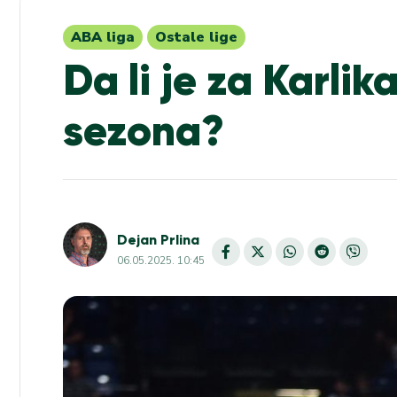
ABA liga
Ostale lige
Da li je za Karli
sezona?
Dejan Prlina
06.05.2025. 10:45