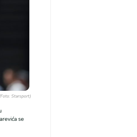
(Foto: Starsport)
u
arevića se