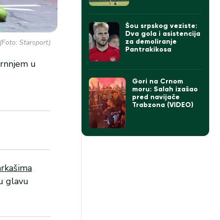
Šou srpskog veziste:
Dva gola i asistencija
za demoliranje
(Foto: Starsport)
Pantrakikosa
 trnnjem u
Gori na Crnom
moru: Salah izašao
pred navijače
Trabzona (VIDEO)
arkašima
u glavu