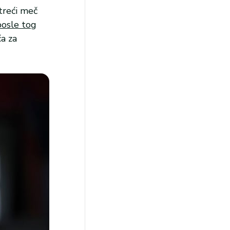
treći meč
osle tog
ča za