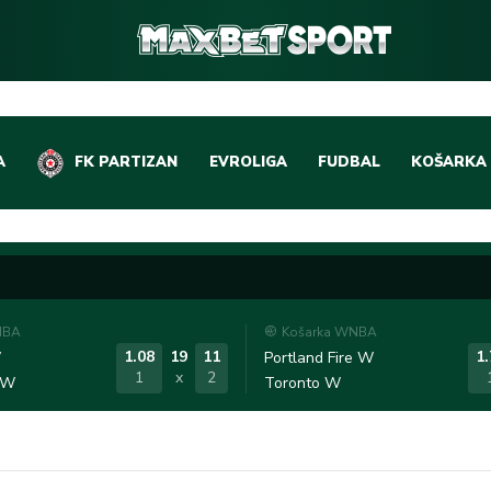
A
FK PARTIZAN
EVROLIGA
FUDBAL
KOŠARKA
DOMAĆI FUDBAL
EVROLIGA
LIGE PETICE
ABA LIGA
EVROPSKA TAKMIČEN
NBA LIGA
NBA
Košarka WNBA
OSTALE LIGE
REPREZEN
1.08
19
11
1.
W
Portland Fire W
1
x
2
 W
Toronto W
REPREZENTATIVNI FU
OSTALE L