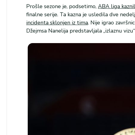
Prošle sezone je, podsetimo,
ABA liga kaznil
finalne serije. Ta kazna je usledila dve nede
incidenta sklonjen iz tima
. Nije igrao završn
Džejmsa Nanelija predstavljala „izlaznu vizu