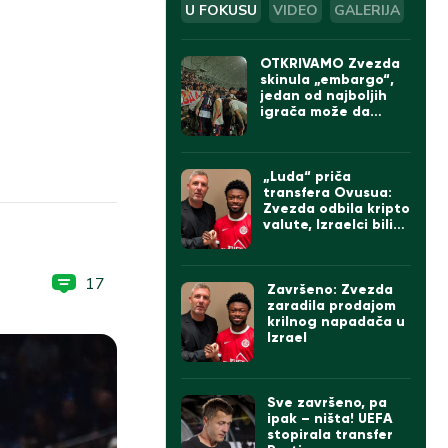
U FOKUSU
VIDEO
GALERIJA
OTKRIVAMO Zvezda
skinula „embargo“,
jedan od najboljih
igrača može da
napusti „Marakanu“
„Luda“ priča
transfera Ovusua:
Zvezda odbila kripto
valute, Izraelci bili
sumnjičavi, na kraju
umešan Bajern iz
Minhena
17
Završeno: Zvezda
zaradila prodajom
krilnog napadača u
Izrael
Sve završeno, pa
ipak – ništa! UEFA
stopirala transfer