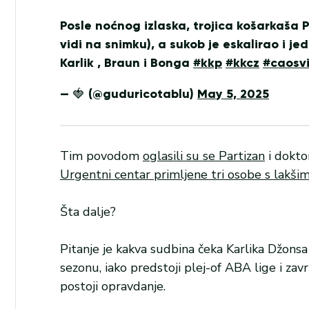
Posle noćnog izlaska, trojica košarkaša 
vidi na snimku), a sukob je eskalirao i j
Karlik , Braun i Bonga
#kkp
#kkcz
#caosv
— 🍓 (@guduricotablu)
May 5, 2025
Tim povodom
oglasili su se Partizan
i dokto
Urgentni centar primljene tri osobe s lakš
Šta dalje?
Pitanje je kakva sudbina čeka Karlika Džonsa 
sezonu, iako predstoji plej-of ABA lige i za
postoji opravdanje.