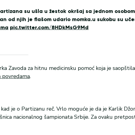
Partizana su ušla u žestok okršaj sa jednom osobom
edan od njih je flašom udario momka.u sukobu su uče
ima
pic.twitter.com/8HDkMsG9Md
rka Zavoda za hitnu medicinsku pomoć koja je saopštila
im povredama
.
kad je o Partizanu reč. Vrlo moguće je da je Karlik Džo
vršnica nacionalnog šampionata Srbije. Za ovaku pretpo