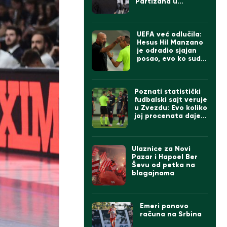
Partizana u
najgorem mogućem
trenutku
UEFA već odlučila:
Hesus Hil Manzano
je odradio sjajan
posao, evo ko sudi
Zvezdi u revanšu!
Poznati statistički
fudbalski sajt veruje
u Zvezdu: Evo koliko
joj procenata daje
da će da prođe
Hapoel (FOTO)
Ulaznice za Novi
Pazar i Hapoel Ber
Ševu od petka na
blagajnama
Emeri ponovo
računa na Srbina