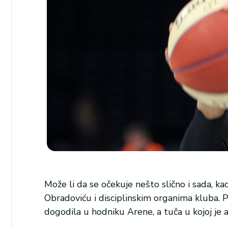
Može li da se očekuje nešto slično i sada, ka
Obradoviću i disciplinskim organima kluba. Po
dogodila u hodniku Arene, a tuča u kojoj je 