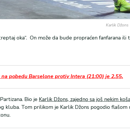
Karlik Džons 
 „treptaj oka“. On može da bude propraćen fanfarana ili
a pobedu Barselone protiv Intera (21:00) je 2.55.
Partizana. Bio je
Karlik Džons, zajedno sa još nekim koš
og kluba. Tom prilikom je Karlik Džons pogodio flašom 
tonu.