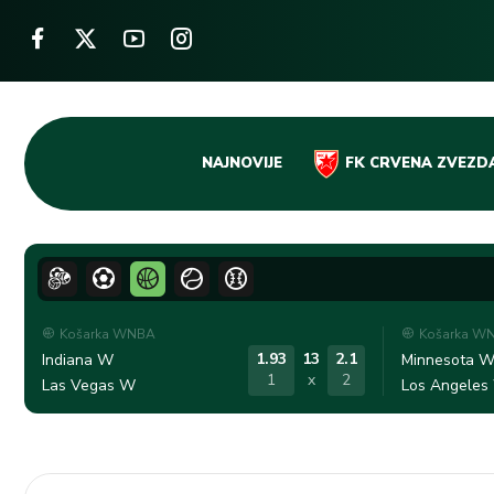
Skip
NAJNOVIJE
FK CRVENA ZVEZD
to
content
Košarka WNBA
Košarka W
1.93
13
2.1
Indiana W
Minnesota 
1
x
2
Las Vegas W
Los Angeles