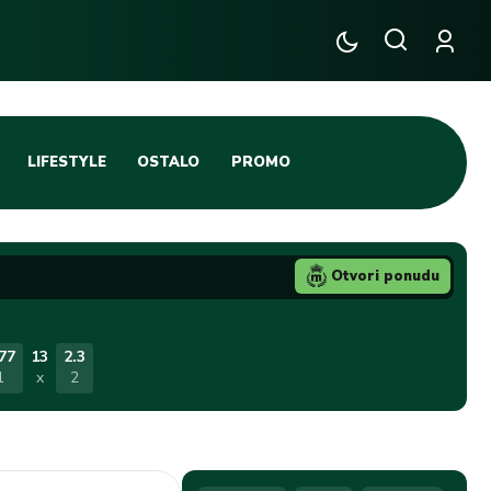
LIFESTYLE
OSTALO
PROMO
TENIS
TIFO SCENA
Otvori ponudu
JA
FUTSAL
TATIVNA KOŠARKA
KROZ OBRUČ!
77
13
2.3
1
x
2
DBAL
IGE
BLOG
INTERVJU NA MAX