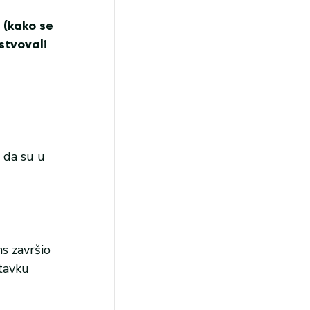
 (kako se
stvovali
 da su u
ns završio
stavku