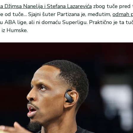
a Džjmsa Nanelija i Stefana Lazarevića
zbog tuče pred 
lje od tuče… Sjajni šuter Partizana je, međutim,
odmah p
icu ABA lige, ali ni domaću Superligu. Praktično je ta tu
“ iz Humske.