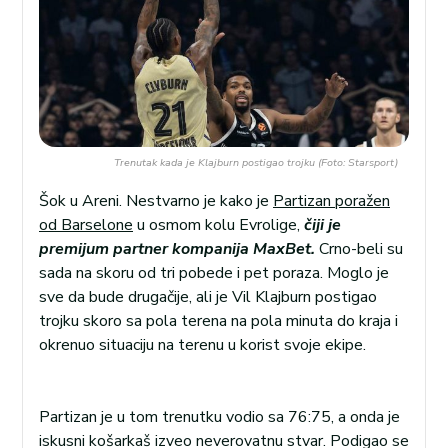
Trenutak kada je Klajburn postigao trojku (Foto: Starsport)
Šok u Areni. Nestvarno je kako je
Partizan poražen
od Barselone
u osmom kolu Evrolige,
čiji je
premijum partner kompanija MaxBet.
Crno-beli su
sada na skoru od tri pobede i pet poraza. Moglo je
sve da bude drugačije, ali je Vil Klajburn postigao
trojku skoro sa pola terena na pola minuta do kraja i
okrenuo situaciju na terenu u korist svoje ekipe.
Partizan je u tom trenutku vodio sa 76:75, a onda je
iskusni košarkaš izveo neverovatnu stvar. Podigao se