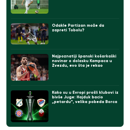
Odakle Partizan može da
zapreti Tobolu?
Najpoznatiji španski košarkaški
novinar o dolasku Kampaca u
Zvezdu, evo šta je rekao
Kako su u Evropi prošli klubovi iz
bivše Juge: Hajduk bacio
„petardu“, velika pobeda Borca