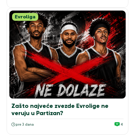
Evroliga
Zašto najveće zvezde Evrolige ne
veruju u Partizan?
pre 3 dana
4