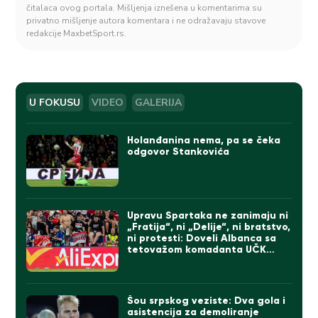
čitalaca ovog portala. Mišljenja iznešena u komentarima su
privatno mišljenje autora komentara i ne odražavaju stavove
redakcije MaxbetSport.rs.
U FOKUSU
VIDEO
GALERIJA
Holanđanina nema, pa se čeka
odgovor Stankovića
Upravu Spartaka ne zanimaju ni
„Fratija“, ni „Delije“, ni bratstvo,
ni protesti: Doveli Albanca sa
tetovažom komadanta UČK
(FOTO)
Šou srpskog veziste: Dva gola i
asistencija za demoliranje