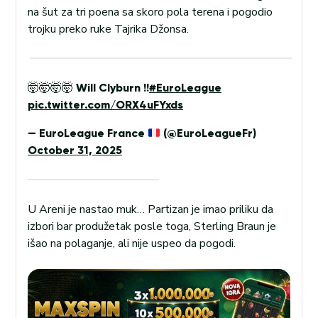
na šut za tri poena sa skoro pola terena i pogodio
trojku preko ruke Tajrika Džonsa.
🤯🤯🤯🤯 Will Clyburn !!
#EuroLeague
pic.twitter.com/ORX4uFYxds
— EuroLeague France
(@EuroLeagueFr)
October 31, 2025
U Areni je nastao muk… Partizan je imao priliku da
izbori bar produžetak posle toga, Sterling Braun je
išao na polaganje, ali nije uspeo da pogodi.