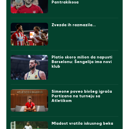
Pantrakikosa
Zvezda ih razmazila…
Platio skoro milion da napusti
Barselonu: Šengelija ima novi
klub
Simeone poveo bivšeg igrača
Partizana na turneju sa
Atletikom
Mladost vratila iskusnog beka