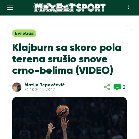
Skip
to
content
Evroliga
Klajburn sa skoro pola
terena srušio snove
crno-belima (VIDEO)
Matija Tepavčević
2
31.10.2025. 23:17