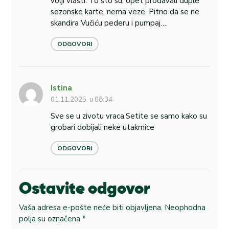
volji vlasti. To što su, opet prodavali duple
sezonske karte, nema veze. Pitno da se ne
skandira Vučiću pederu i pumpaj….
ODGOVORI
Istina
01.11.2025. u 08:34
Sve se u zivotu vraca.Setite se samo kako su
grobari dobijali neke utakmice
ODGOVORI
Ostavite odgovor
Vaša adresa e-pošte neće biti objavljena.
Neophodna
polja su označena
*