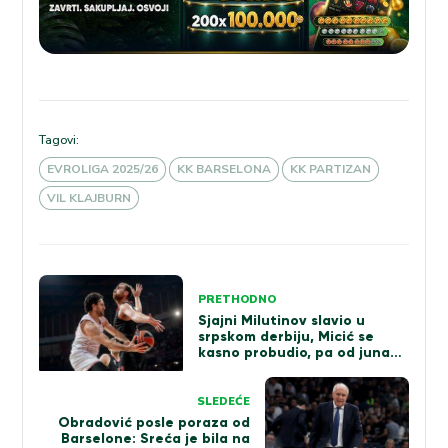
Tagovi:
EVROLIGA 2025/26
KK BARSELONA
KK PARTIZAN
VIL KLAJBURN
Kretanje
PRETHODNO
članka
Sjajni Milutinov slavio u
srpskom derbiju, Micić se
kasno probudio, pa od junaka
ispao tragičar
SLEDEĆE
Obradović posle poraza od
Barselone: Sreća je bila na