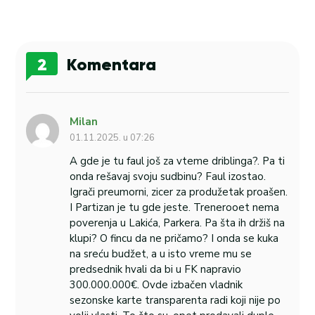
2
Komentara
Milan
01.11.2025. u 07:26
A gde je tu faul još za vteme driblinga?. Pa ti
onda rešavaj svoju sudbinu? Faul izostao.
Igrači preumorni, zicer za produžetak proašen.
I Partizan je tu gde jeste. Trenerooet nema
poverenja u Lakića, Parkera. Pa šta ih držiš na
klupi? O fincu da ne pričamo? I onda se kuka
na sreću budžet, a u isto vreme mu se
predsednik hvali da bi u FK napravio
300.000.000€. Ovde izbačen vladnik
sezonske karte transparenta radi koji nije po