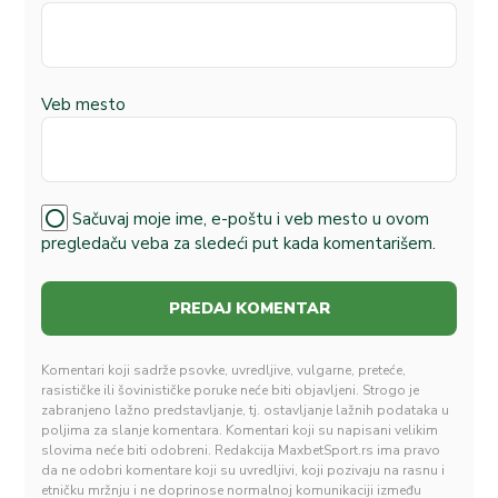
Veb mesto
Sačuvaj moje ime, e-poštu i veb mesto u ovom
pregledaču veba za sledeći put kada komentarišem.
Komentari koji sadrže psovke, uvredljive, vulgarne, preteće,
rasističke ili šovinističke poruke neće biti objavljeni. Strogo je
zabranjeno lažno predstavljanje, tj. ostavljanje lažnih podataka u
poljima za slanje komentara. Komentari koji su napisani velikim
slovima neće biti odobreni. Redakcija MaxbetSport.rs ima pravo
da ne odobri komentare koji su uvredljivi, koji pozivaju na rasnu i
etničku mržnju i ne doprinose normalnoj komunikaciji između