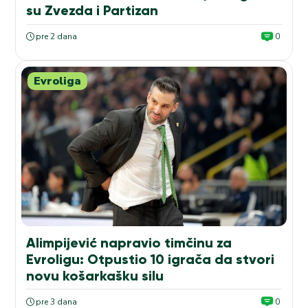
su Zvezda i Partizan
pre 2 dana
0
Evroliga
Alimpijević napravio timčinu za
Evroligu: Otpustio 10 igrača da stvori
novu košarkašku silu
pre 3 dana
0