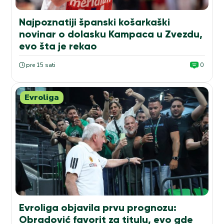
Najpoznatiji španski košarkaški
novinar o dolasku Kampaca u Zvezdu,
evo šta je rekao
pre 15 sati
0
Evroliga
Evroliga objavila prvu prognozu:
Obradović favorit za titulu, evo gde