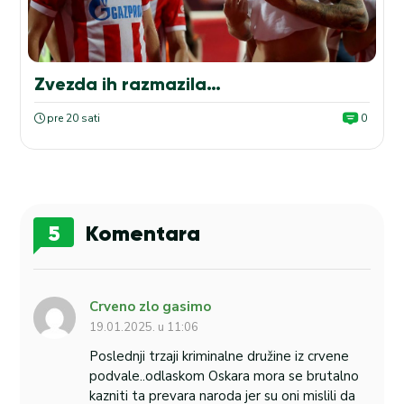
Zvezda ih razmazila…
pre 20 sati
0
5
Komentara
Crveno zlo gasimo
19.01.2025. u 11:06
Poslednji trzaji kriminalne družine iz crvene
podvale..odlaskom Oskara mora se brutalno
kazniti ta prevara naroda jer su oni mislili da