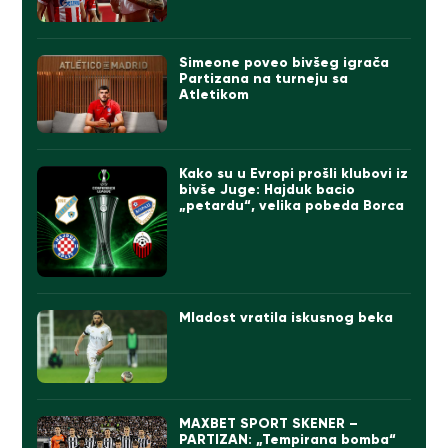
Simeone poveo bivšeg igrača
Partizana na turneju sa
Atletikom
Kako su u Evropi prošli klubovi iz
bivše Juge: Hajduk bacio
„petardu“, velika pobeda Borca
Mladost vratila iskusnog beka
MAXBET SPORT SKENER –
PARTIZAN: „Tempirana bomba“