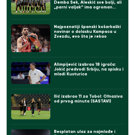
Demba Sek, Aleskić sve bolji, ali
„parni valjak“ ima ogroman
problem
Najpoznatiji španski košarkaški
novinar o dolasku Kampaca u
Zvezdu, evo šta je rekao
Alimpijević izabrao 18 igrača:
Jokić predvodi Srbiju, na spisku i
mladi Kusturica
Ilić izabrao 11 za Tobol: Ofnaziva
od prvog minuta (SASTAVI)
Besplatan ulaz za najmlađe i