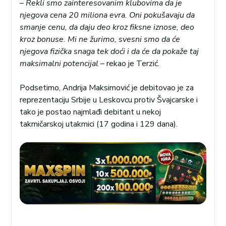
–
Rekli smo zainteresovanim klubovima da je
njegova cena 20 miliona evra. Oni pokušavaju da
smanje cenu, da daju deo kroz fiksne iznose, deo
kroz bonuse. Mi ne žurimo, svesni smo da će
njegova fizička snaga tek doći i da će da pokaže taj
maksimalni potencijal
– rekao je Terzić.
Podsetimo, Andrija Maksimović je debitovao je za
reprezentaciju Srbije u Leskovcu protiv Švajcarske i
tako je postao najmlađi debitant u nekoj
takmičarskoj utakmici (17 godina i 129 dana).