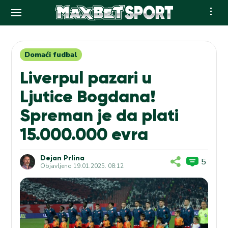
Skip
to
content
Domaći fudbal
Liverpul pazari u
Ljutice Bogdana!
Spreman je da plati
15.000.000 evra
Dejan Prlina
5
Objavljeno
19.01.2025. 08:12