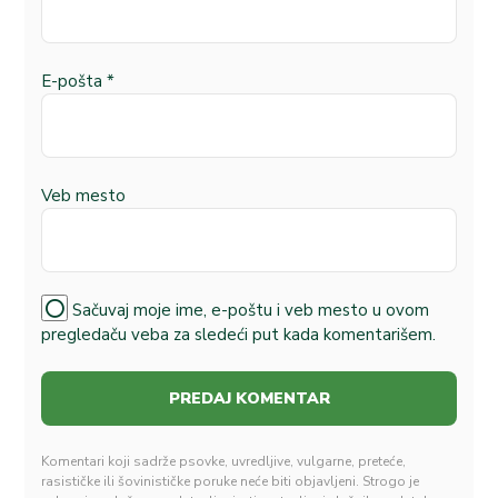
E-pošta
*
Veb mesto
Sačuvaj moje ime, e-poštu i veb mesto u ovom
pregledaču veba za sledeći put kada komentarišem.
Komentari koji sadrže psovke, uvredljive, vulgarne, preteće,
rasističke ili šovinističke poruke neće biti objavljeni. Strogo je