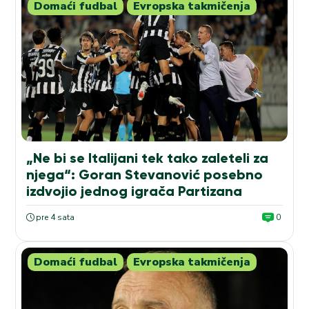
Domaći fudbal
Evropska takmičenja
„Ne bi se Italijani tek tako zaleteli za
njega“: Goran Stevanović posebno
izdvojio jednog igrača Partizana
pre 4 sata
0
Domaći fudbal
Evropska takmičenja