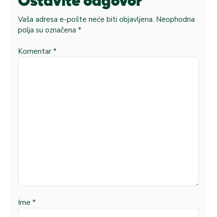
Ostavite odgovor
Vaša adresa e-pošte neće biti objavljena.
Neophodna
polja su označena
*
Komentar
*
Ime
*