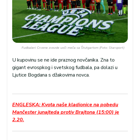
Fudbaleri Crvene zvezde uoči meča sa Štutgartom (Foto: Starsport)
U kupovinu se ne ide praznog novčanika. Zna to
gigant evrospkog i svetskog fudbala, pa dolazi u
Ljutice Bogdana s džakovima novca.
ENGLESKA: Kvota naše kladionice na pobedu
Mančester junajteda protiv Brajtona (15:00) je
2.20.