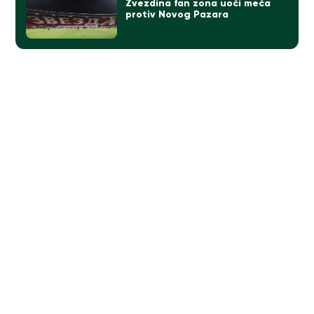
Zvezdina fan zona uoči meča
protiv Novog Pazara