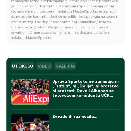
zabranjeno lažno predstavljanje, tj. ostavljanje lažnih podataka u
poljima za slanje komentara. Komentari koji su napisani velikim
slovima neće biti odobreni. Redakcija MaxbetSport.rs ima pravo
da ne odobri komentare koji su uvredljivi, koji pozivaju na rasnu i
etničku mržnju i ne doprinose normalnoj komunikaciji između
čitalaca ovog portala. Mišljenja iznešena u komentarima su
privatno mišljenje autora komentara i ne odražavaju stavove
redakcije MaxbetSport.rs.
U FOKUSU
VIDEO
GALERIJA
Upravu Spartaka ne zanimaju ni
„Fratija“, ni „Delije“, ni bratstvo,
ni protesti: Doveli Albanca sa
tetovažom komadanta UČK
(FOTO)
Zvezda ih razmazila…