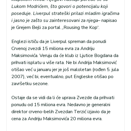
Lukom Modrićem, što govori o potencijalu koji
poseduje. Liverpul strateški prilazi mladim igračima
i jasno je zašto su zainteresovani za njega
– napisao
je Grejem Bejli za portal „Rousing the Kop“.
Englezi ističu da je Liverpul spreman da ponudi
Crvenoj zvezdi 15 miliona evra za Andriju
Maksimovića. Veruju da će klub iz Ljutice Bogdana da
prihvati isplatu u više rata. Ne bi Andrija Maksimović
otišao već u januaru jer je još maloletan (rođen 5. jula
2007), već bi, eventualno, put Engleske otišao po
završetku sezone.
Ostaje da se vidi da li će uprava Zvezde da prihvati
ponudu od 15 miliona evra. Nedavno je generalni
direktor crveno-belih Zvezdan Terzić izjavio da je
cena za Andriju Maksimovića 20 miliona evra.