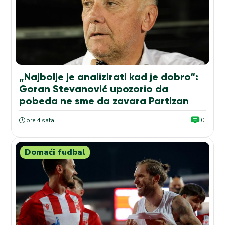
„Najbolje je analizirati kad je dobro“:
Goran Stevanović upozorio da
pobeda ne sme da zavara Partizan
pre 4 sata
0
Domaći fudbal