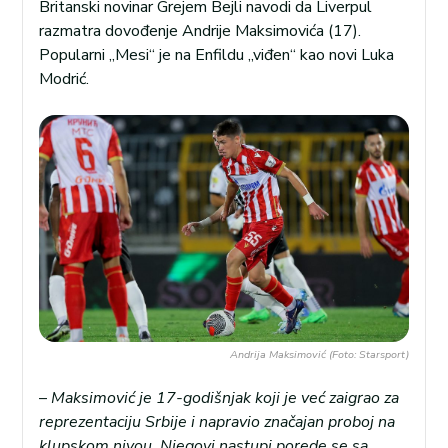
Britanski novinar Grejem Bejli navodi da Liverpul
razmatra dovođenje Andrije Maksimovića (17).
Popularni „Mesi“ je na Enfildu „viđen“ kao novi Luka
Modrić.
Andrija Maksimović (Foto: Starsport)
–
Maksimović je 17-godišnjak koji je već zaigrao za
reprezentaciju Srbije i napravio značajan proboj na
klupskom nivou. Njegovi nastupi porede se sa