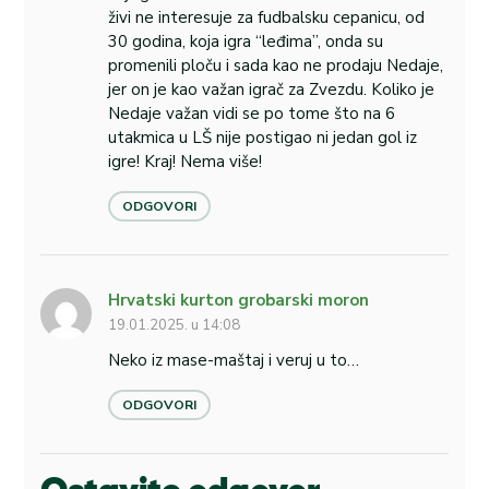
živi ne interesuje za fudbalsku cepanicu, od
30 godina, koja igra “leđima”, onda su
promenili ploču i sada kao ne prodaju Nedaje,
jer on je kao važan igrač za Zvezdu. Koliko je
Nedaje važan vidi se po tome što na 6
utakmica u LŠ nije postigao ni jedan gol iz
igre! Kraj! Nema više!
ODGOVORI
Hrvatski kurton grobarski moron
19.01.2025. u 14:08
Neko iz mase-maštaj i veruj u to…
ODGOVORI