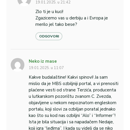
19.01.2025. u 21:42
Zlo ti je u kuci!
Zgazicemo vas u derbiju a i Evropa je
merilo jel tako bese?
ODGOVORI
Neko iz mase
19.01.2025. u 11:07
Kakve budalaštine! Kakvi spinovi! Ja sam
mislio da je MBS ozbiljniji portal, a vi prenositi
plaćene vesti od strane Terzića, producenta
u lutkarskom pozorištu zvanom C. Zvezda,
objavljene u nekom nepoznatom engleskom
portalu, koji slovi za ozbiljan poratal jednako
kao što su kod nas ozbiljni “Alo” i “Informer”!
Ista je bila situacija i sa napadačem Nedaje,
koji igra “leđima”. I kada su videli da se niko