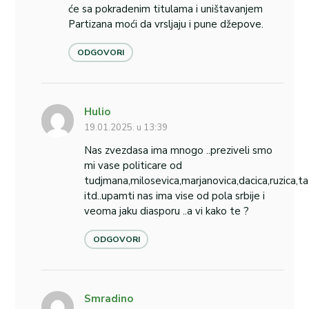
će sa pokradenim titulama i uništavanjem
Partizana moći da vrsljaju i pune džepove.
ODGOVORI
Hulio
19.01.2025. u 13:39
Nas zvezdasa ima mnogo ..preziveli smo
mi vase politicare od
tudjmana,milosevica,marjanovica,dacica,ruzica,ta
itd..upamti nas ima vise od pola srbije i
veoma jaku diasporu ..a vi kako te ?
ODGOVORI
Smradino