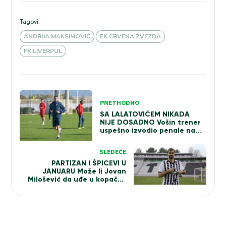
Tagovi:
ANDRIJA MAKSIMOVIĆ
FK CRVENA ZVEZDA
FK LIVERPUL
Kretanje
PRETHODNO
članka
SA LALATOVIĆEM NIKADA
NIJE DOSADNO Vošin trener
uspešno izvodio penale na
pripremama, pa poslao dve
hit poruke! (VIDEO)
SLEDEĆE
PARTIZAN I ŠPICEVI U
JANUARU Može li Jovan
Milošević da uđe u kopačke
Tejga, Tavambe ili Sadika?
(VIDEO)