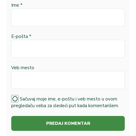
Ime
*
E-pošta
*
Veb mesto
Sačuvaj moje ime, e-poštu i veb mesto u ovom
pregledaču veba za sledeći put kada komentarišem.