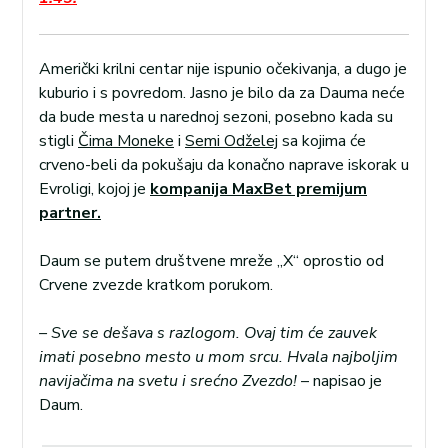
Američki krilni centar nije ispunio očekivanja, a dugo je
kuburio i s povredom. Jasno je bilo da za Dauma neće
da bude mesta u narednoj sezoni, posebno kada su
stigli
Čima Moneke
i
Semi Odželej
sa kojima će
crveno-beli da pokušaju da konačno naprave iskorak u
Evroligi, kojoj je
kompanija MaxBet premijum
partner.
Daum se putem društvene mreže „X“ oprostio od
Crvene zvezde kratkom porukom.
– Sve se dešava s razlogom. Ovaj tim će zauvek
imati posebno mesto u mom srcu. Hvala najboljim
navijačima na svetu i srećno Zvezdo!
– napisao je
Daum.