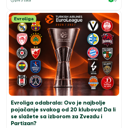
pre 3 sata
0
Evroliga
Evroliga odabrala: Ovo je najbolje
pojačanje svakog od 20 klubova! Da li
se slažete sa izborom za Zvezdu i
Partizan?