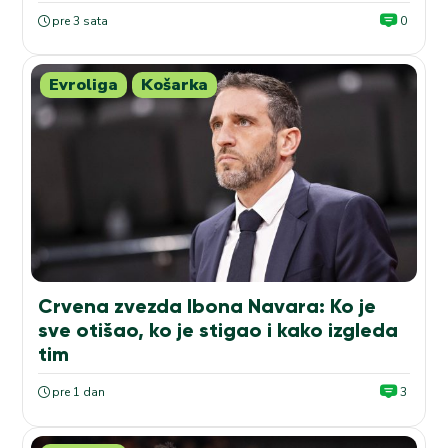
pre 3 sata
0
Evroliga
Košarka
Crvena zvezda Ibona Navara: Ko je
sve otišao, ko je stigao i kako izgleda
tim
pre 1 dan
3