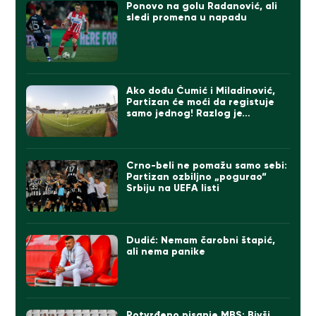
Ponovo na golu Radanović, ali
sledi promena u napadu
Ako dođu Čumić i Miladinović,
Partizan će moći da registuje
samo jednog! Razlog je…
Crno-beli ne pomažu samo sebi:
Partizan ozbiljno „pogurao“
Srbiju na UEFA listi
Dudić: Nemam čarobni štapić,
ali nema panike
Potvrđeno pisanje MBS: Bivši