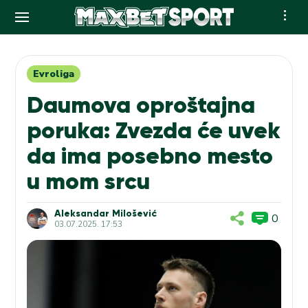
Skip
to
content
Evroliga
Daumova oproštajna
poruka: Zvezda će uvek
da ima posebno mesto
u mom srcu
Aleksandar Milošević
0
03.07.2025. 17:53