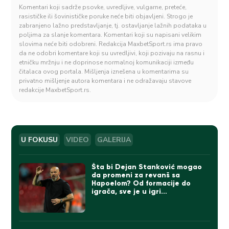
Komentari koji sadrže psovke, uvredljive, vulgarne, preteće,
rasističke ili šovinističke poruke neće biti objavljeni. Strogo je
zabranjeno lažno predstavljanje, tj. ostavljanje lažnih podataka u
poljima za slanje komentara. Komentari koji su napisani velikim
slovima neće biti odobreni. Redakcija MaxbetSport.rs ima pravo
da ne odobri komentare koji su uvredljivi, koji pozivaju na rasnu i
etničku mržnju i ne doprinose normalnoj komunikaciji između
čitalaca ovog portala. Mišljenja iznešena u komentarima su
privatno mišljenje autora komentara i ne odražavaju stavove
redakcije MaxbetSport.rs.
U FOKUSU
VIDEO
GALERIJA
Šta bi Dejan Stanković mogao
da promeni za revanš sa
Hapoelom? Od formacije do
igrača, sve je u igri…