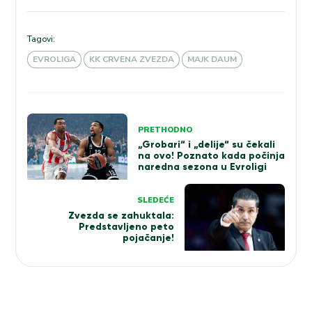
Tagovi:
EVROLIGA
KK CRVENA ZVEZDA
MAJK DAUM
Kretanje
PRETHODNO
članka
„Grobari“ i „delije“ su čekali
na ovo! Poznato kada počinja
naredna sezona u Evroligi
SLEDEĆE
Zvezda se zahuktala:
Predstavljeno peto
pojačanje!