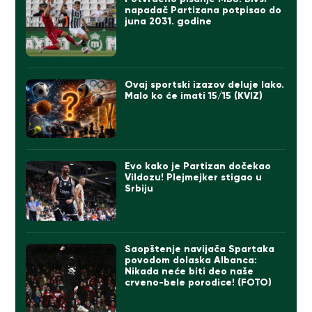
napadač Partizana potpisao do
juna 2031. godine
Ovaj sportski izazov deluje lako.
Malo ko će imati 15/15 (KVIZ)
Evo kako je Partizan dočekao
Vildozu! Plejmejker stigao u
Srbiju
Saopštenje navijača Spartaka
povodom dolaska Albanca:
Nikada neće biti deo naše
crveno-bele porodice! (FOTO)