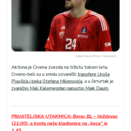
Majk Daum (Foto: Starsport)
Aktivna je Crvena zvezda na tržistu tokom leta.
Crveno-beli su u sredu ozvaničili
transfere Uroša
Plavšića i beka Stefana Miljenovića,
a u četvrtak je
zvanično Mali Kalemegdan napustio Majk Daum.
PRIJATELJSKA UTAKMICA: Borac BL – Voždovac
(21:00), a kvota naše kladionice na „keca“ je
1.45.