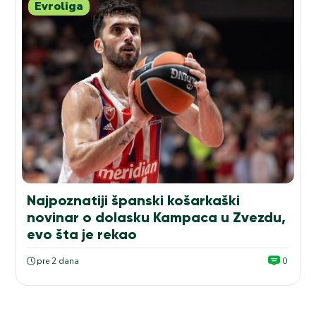
Evroliga
Najpoznatiji španski košarkaški
novinar o dolasku Kampaca u Zvezdu,
evo šta je rekao
pre 2 dana
0