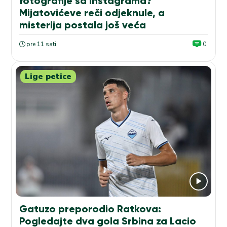
fotografije sa Instagrama?
Mijatovićeve reči odjeknule, a
misterija postala još veća
pre 11 sati
0
Lige petice
Gatuzo preporodio Ratkova:
Pogledajte dva gola Srbina za Lacio