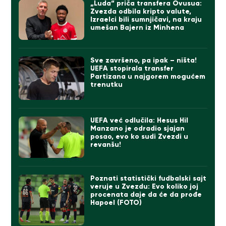
„Luda“ priča transfera Ovusua:
Zvezda odbila kripto valute,
Izraelci bili sumnjičavi, na kraju
umešan Bajern iz Minhena
Sve završeno, pa ipak – ništa!
UEFA stopirala transfer
Partizana u najgorem mogućem
trenutku
UEFA već odlučila: Hesus Hil
Manzano je odradio sjajan
posao, evo ko sudi Zvezdi u
revanšu!
Poznati statistički fudbalski sajt
veruje u Zvezdu: Evo koliko joj
procenata daje da će da prođe
Hapoel (FOTO)