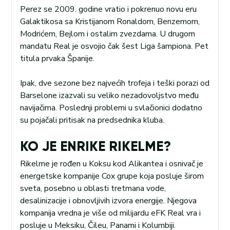
Perez se 2009. godine vratio i pokrenuo novu eru
Galaktikosa sa Kristijanom Ronaldom, Benzemom,
Modrićem, Bejlom i ostalim zvezdama. U drugom
mandatu Real je osvojio čak šest Liga šampiona. Pet
titula prvaka Španije.
Ipak, dve sezone bez najvećih trofeja i teški porazi od
Barselone izazvali su veliko nezadovoljstvo među
navijačima. Poslednji problemi u svlačionici dodatno
su pojačali pritisak na predsednika kluba.
KO JE ENRIKE RIKELME?
Rikelme je rođen u Koksu kod Alikantea i osnivač je
energetske kompanije Cox grupe koja posluje širom
sveta, posebno u oblasti tretmana vode,
desalinizacije i obnovljivih izvora energije. Njegova
kompanija vredna je više od milijardu eFK Real vra i
posluje u Meksiku, Čileu, Panami i Kolumbiji.