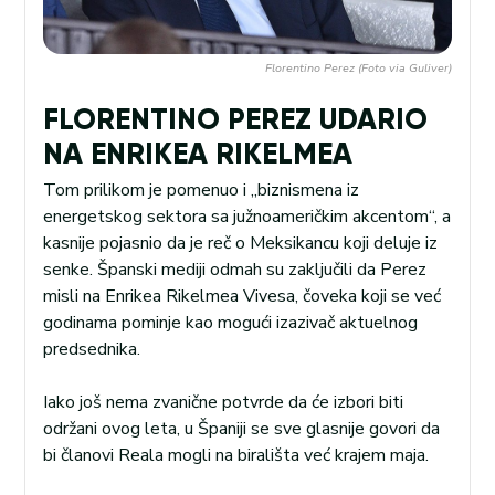
Florentino Perez (Foto via Guliver)
FLORENTINO PEREZ UDARIO
NA ENRIKEA RIKELMEA
Tom prilikom je pomenuo i „biznismena iz
energetskog sektora sa južnoameričkim akcentom“, a
kasnije pojasnio da je reč o Meksikancu koji deluje iz
senke. Španski mediji odmah su zaključili da Perez
misli na Enrikea Rikelmea Vivesa, čoveka koji se već
godinama pominje kao mogući izazivač aktuelnog
predsednika.
Iako još nema zvanične potvrde da će izbori biti
održani ovog leta, u Španiji se sve glasnije govori da
bi članovi Reala mogli na birališta već krajem maja.