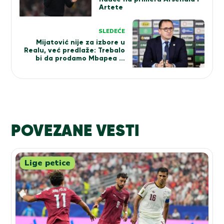
Artete
SLEDEĆE
Mijatović nije za izbore u
Realu, već predlaže: Trebalo
bi da prodamo Mbapea ili
Vinisijusa
POVEZANE VESTI
Lige petice