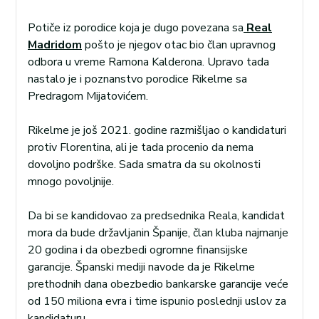
Potiče iz porodice koja je dugo povezana sa
Real
Madridom
pošto je njegov otac bio član upravnog
odbora u vreme Ramona Kalderona. Upravo tada
nastalo je i poznanstvo porodice Rikelme sa
Predragom Mijatovićem.
Rikelme je još 2021. godine razmišljao o kandidaturi
protiv Florentina, ali je tada procenio da nema
dovoljno podrške. Sada smatra da su okolnosti
mnogo povoljnije.
Da bi se kandidovao za predsednika Reala, kandidat
mora da bude državljanin Španije, član kluba najmanje
20 godina i da obezbedi ogromne finansijske
garancije. Španski mediji navode da je Rikelme
prethodnih dana obezbedio bankarske garancije veće
od 150 miliona evra i time ispunio poslednji uslov za
kandidaturu.