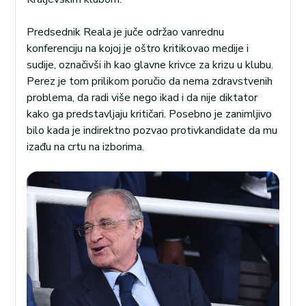
Predsednik Reala je juče održao vanrednu
konferenciju na kojoj je oštro kritikovao medije i
sudije, označivši ih kao glavne krivce za krizu u klubu.
Perez je tom prilikom poručio da nema zdravstvenih
problema, da radi više nego ikad i da nije diktator
kako ga predstavljaju kritičari. Posebno je zanimljivo
bilo kada je indirektno pozvao protivkandidate da mu
izađu na crtu na izborima.