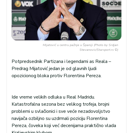
Mijatović u centru pažnje u Španiji (Photo by Srdjan
Stevanovic/Starsport.rs ©)
Potpredsednik Partizana i legendarni as Reala –
Predrag Mijatović jedan je od glavnih ljudi
opozicionog bloka protiv Florentina Pereza.
Ide vreme velikih odluka u Real Madridu.
Katastrofalna sezona bez velikog trofeja, brojni
problemi u svlačionici i sve veće nezadovoljstvo
navijača ozbiljno su uzdrmali poziciju Florentina
Pereza, čoveka koji već decenijama praktično vlada
Kraljevskim klubom.