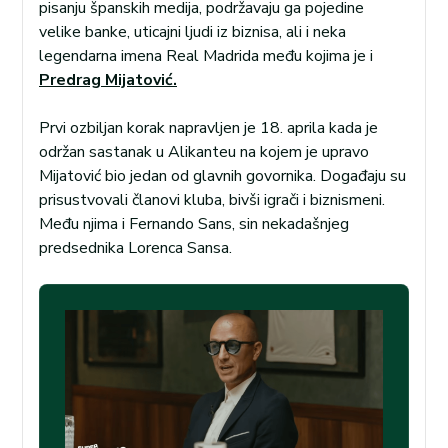
pisanju španskih medija, podržavaju ga pojedine
velike banke, uticajni ljudi iz biznisa, ali i neka
legendarna imena Real Madrida među kojima je i
Predrag Mijatović.
Prvi ozbiljan korak napravljen je 18. aprila kada je
održan sastanak u Alikanteu na kojem je upravo
Mijatović bio jedan od glavnih govornika. Događaju su
prisustvovali članovi kluba, bivši igrači i biznismeni.
Među njima i Fernando Sans, sin nekadašnjeg
predsednika Lorenca Sansa.