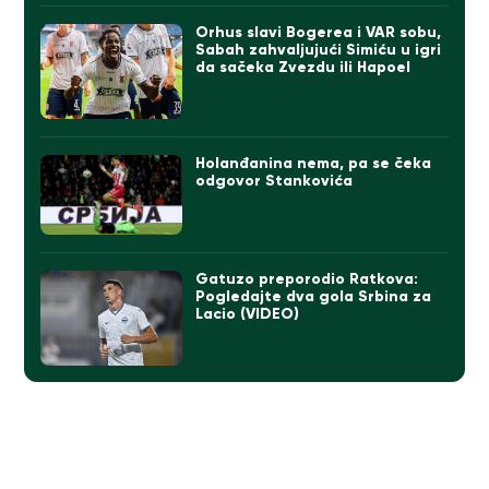
Orhus slavi Bogerea i VAR sobu,
Sabah zahvaljujući Simiću u igri
da sačeka Zvezdu ili Hapoel
Holanđanina nema, pa se čeka
odgovor Stankovića
Gatuzo preporodio Ratkova:
Pogledajte dva gola Srbina za
Lacio (VIDEO)