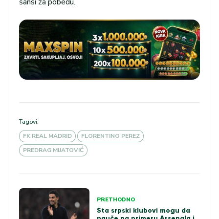
šansi za pobedu.
Tagovi:
FK REAL MADRID
FLORENTINO PEREZ
PREDRAG MIJATOVIĆ
Kretanje
PRETHODNO
članka
Šta srpski klubovi mogu da
nauče na primeru Arsenala i