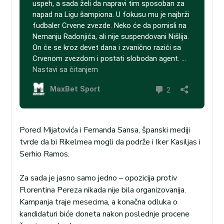
Pored Mijatovića i Fernanda Sansa, španski mediji
tvrde da bi Rikelmea mogli da podrže i Iker Kasiljas i
Serhio Ramos.
Za sada je jasno samo jedno – opozicija protiv
Florentina Pereza nikada nije bila organizovanija.
Kampanja traje mesecima, a konačna odluka o
kandidaturi biće doneta nakon poslednje procene