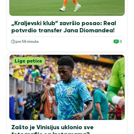
„Kraljevski klub“ završio posao: Real
potvrdio transfer Jana Diomandea!
pre 58 minuta
0
Lige petice
Zašto je Vinisijus uklonio sve