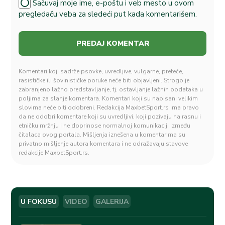
Sačuvaj moje ime, e-poštu i veb mesto u ovom
pregledaču veba za sledeći put kada komentarišem.
Komentari koji sadrže psovke, uvredljive, vulgarne, preteće,
rasističke ili šovinističke poruke neće biti objavljeni. Strogo je
zabranjeno lažno predstavljanje, tj. ostavljanje lažnih podataka u
poljima za slanje komentara. Komentari koji su napisani velikim
slovima neće biti odobreni. Redakcija MaxbetSport.rs ima pravo
da ne odobri komentare koji su uvredljivi, koji pozivaju na rasnu i
etničku mržnju i ne doprinose normalnoj komunikaciji između
čitalaca ovog portala. Mišljenja iznešena u komentarima su
privatno mišljenje autora komentara i ne odražavaju stavove
redakcije MaxbetSport.rs.
U FOKUSU
VIDEO
GALERIJA