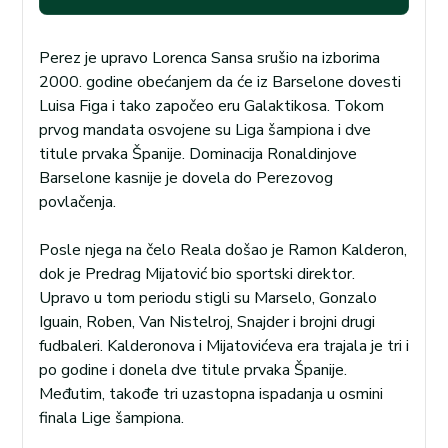
Perez je upravo Lorenca Sansa srušio na izborima
2000. godine obećanjem da će iz Barselone dovesti
Luisa Figa i tako započeo eru Galaktikosa. Tokom
prvog mandata osvojene su Liga šampiona i dve
titule prvaka Španije. Dominacija Ronaldinjove
Barselone kasnije je dovela do Perezovog
povlačenja.
Posle njega na čelo Reala došao je Ramon Kalderon,
dok je Predrag Mijatović bio sportski direktor.
Upravo u tom periodu stigli su Marselo, Gonzalo
Iguain, Roben, Van Nistelroj, Snajder i brojni drugi
fudbaleri. Kalderonova i Mijatovićeva era trajala je tri i
po godine i donela dve titule prvaka Španije.
Međutim, takođe tri uzastopna ispadanja u osmini
finala Lige šampiona.