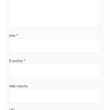
Ime
*
E-pošta
*
Veb mesto