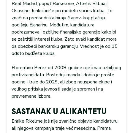
Real Madrid, poput Barselone, Atletik Bilbaa i
Osasune, funkcioniše po modelu socios kluba. To
znači da predsednika biraju članovi koji plaćaju
godišnju članarinu. Međutim, kandidatura
podrazumeva i ozbiljne finansijske garancije kako bi
se zaštitili interesi kluba. Zato svaki kandidat mora
da obezbedi bankarsku garanciju. Vrednost je od 15
odsto budžeta kluba.
Florentino Perez od 2009. godine nije imao ozbiljnog
protivkandidata. Poslednji mandat dobio je prošle
godine i traje do 2029, ali zbog neuspeha ekipe i
velikog pritiska javnosti sada je spreman i na
prevremene izbore.
SASTANAK U ALIKANTETU
Enrike Rikelme još nije zvanično objavio kandidaturu,
ali njegova kampanja traje već mesecima. Prema