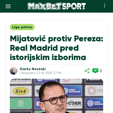
Skip
to
content
Lige petice
Mijatović protiv Pereza:
Real Madrid pred
istorijskim izborima
Darko Noveski
0
Objavljeno
13.05.2026. 17:45