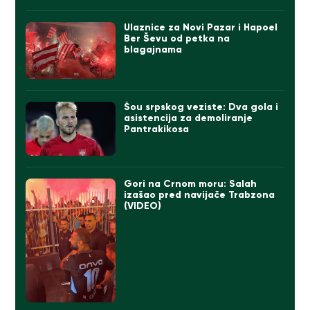
Ulaznice za Novi Pazar i Hapoel
Ber Ševu od petka na
blagajnama
Šou srpskog veziste: Dva gola i
asistencija za demoliranje
Pantrakikosa
Gori na Crnom moru: Salah
izašao pred navijače Trabzona
(VIDEO)