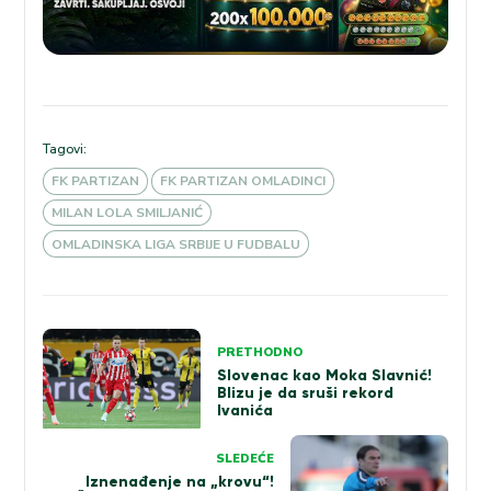
Tagovi:
FK PARTIZAN
FK PARTIZAN OMLADINCI
MILAN LOLA SMILJANIĆ
OMLADINSKA LIGA SRBIJE U FUDBALU
Kretanje
PRETHODNO
članka
Slovenac kao Moka Slavnić!
Blizu je da sruši rekord
Ivanića
SLEDEĆE
Iznenađenje na „krovu“!