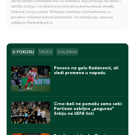
da ne odobri komentare koji su uvredljivi, koji pozivaju na rasnu i
etničku mržnju i ne doprinose normalnoj komunikaciji između
čitalaca ovog portala. Mišljenja iznešena u komentarima su
privatno mišljenje autora komentara i ne odražavaju stavove
redakcije MaxbetSport.rs.
U FOKUSU
VIDEO
GALERIJA
Ponovo na golu Radanović, ali
sledi promena u napadu
Crno-beli ne pomažu samo sebi:
Partizan ozbiljno „pogurao“
Srbiju na UEFA listi