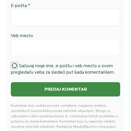
E-pošta
*
Veb mesto
Sačuvaj moje ime, e-poštu i veb mesto u ovom
pregledaču veba za sledeći put kada komentarišem.
Komentari koji sadrže psovke, uvredljive, vulgarne, preteće,
rasističke ili šovinističke poruke neće biti objavljeni. Strogo je
zabranjeno lažno predstavljanje, tj. ostavljanje lažnih podataka u
poljima za slanje komentara. Komentari koji su napisani velikim
slovima neće biti odobreni. Redakcija MaxbetSport.rs ima pravo