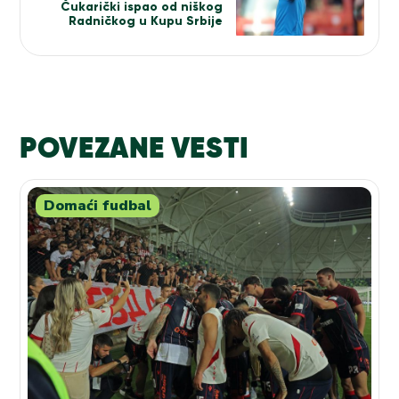
Čukarički ispao od niškog
Radničkog u Kupu Srbije
POVEZANE VESTI
Domaći fudbal