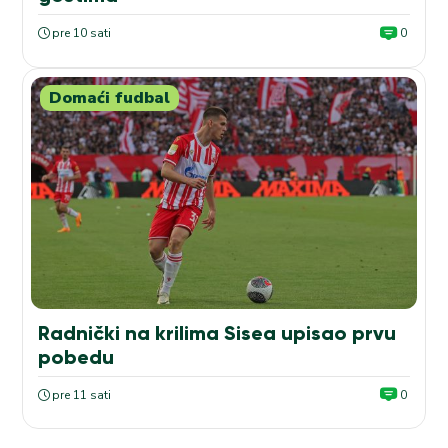
pre 10 sati
0
Domaći fudbal
Radnički na krilima Sisea upisao prvu
pobedu
pre 11 sati
0