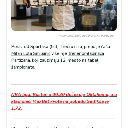
Milan Lola Smiljanić (Foto: FK Partizan)
Poraz od Spartaka (5:3), treći u nizu, prelio je čašu.
Milan Lola Smiljanić
više nije
trener omladinaca
Partizana
, koji zauzimaju 12. mesto na tabeli
šampionata.
NBA liga: Boston u 00.30 dočekuje Oklahomu, a u
kladionici MaxBet kvota na pobedu Seltiksa je
1.72.