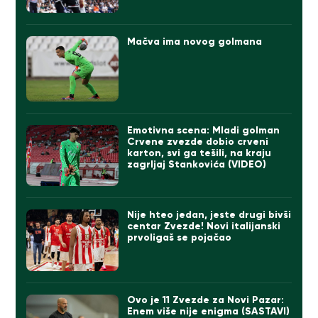
Mačva ima novog golmana
Emotivna scena: Mladi golman
Crvene zvezde dobio crveni
karton, svi ga tešili, na kraju
zagrljaj Stankovića (VIDEO)
Nije hteo jedan, jeste drugi bivši
centar Zvezde! Novi italijanski
prvoligaš se pojačao
Ovo je 11 Zvezde za Novi Pazar:
Enem više nije enigma (SASTAVI)