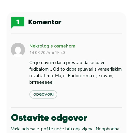
1
Komentar
Nekrolog s osmehom
14.03.2025. u 15:43
On je davnih dana prestao da se bavi
fudbalom… Od to doba splavari s vanserijskim
rezultatima. Ma, ni Radonjić mu nije ravan,
brrreeeeee!
ODGOVORI
Ostavite odgovor
Vaša adresa e-pošte neće biti objavljena.
Neophodna