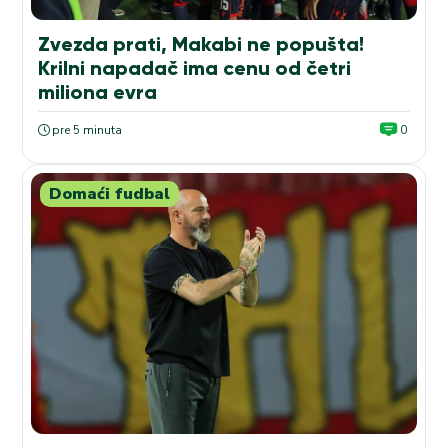
Zvezda prati, Makabi ne popušta!
Krilni napadač ima cenu od četri
miliona evra
pre 5 minuta
0
Domaći fudbal