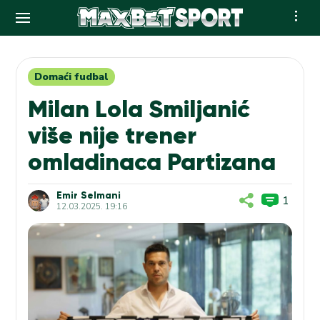
Skip
to
content
Domaći fudbal
Milan Lola Smiljanić
više nije trener
omladinaca Partizana
Emir Selmani
1
12.03.2025. 19:16