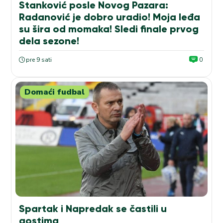
Stanković posle Novog Pazara:
Radanović je dobro uradio! Moja leđa
su šira od momaka! Sledi finale prvog
dela sezone!
pre 9 sati
0
Domaći fudbal
Spartak i Napredak se častili u
gostima