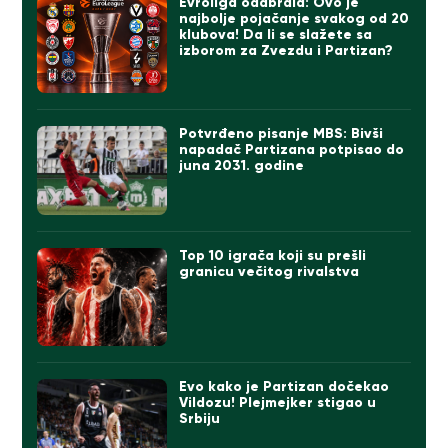
Evroliga odabrala: Ovo je
najbolje pojačanje svakog od 20
klubova! Da li se slažete sa
izborom za Zvezdu i Partizan?
Potvrđeno pisanje MBS: Bivši
napadač Partizana potpisao do
juna 2031. godine
Top 10 igrača koji su prešli
granicu večitog rivalstva
Evo kako je Partizan dočekao
Vildozu! Plejmejker stigao u
Srbiju