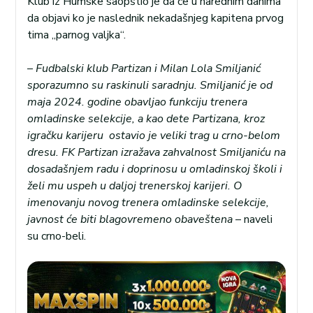
Klub iz Humske saopštio je da će u narednim danima
da objavi ko je naslednik nekadašnjeg kapitena prvog
tima „parnog valjka“.
–
Fudbalski klub Partizan i Milan Lola Smiljanić
sporazumno su raskinuli saradnju. Smiljanić je od
maja 2024. godine obavljao funkciju trenera
omladinske selekcije, a kao dete Partizana, kroz
igračku karijeru ostavio je veliki trag u crno-belom
dresu. FK Partizan izražava zahvalnost Smiljaniću na
dosadašnjem radu i doprinosu u omladinskoj školi i
želi mu uspeh u daljoj trenerskoj karijeri. O
imenovanju novog trenera omladinske selekcije,
javnost će biti blagovremeno obaveštena
– naveli
su crno-beli.